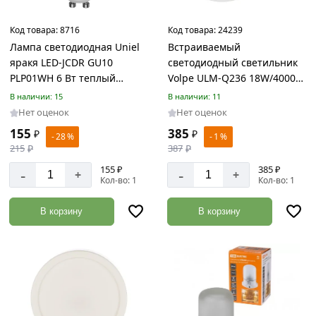
Измерительные
Код товара:
8716
Код товара:
24239
инструменты
Лампа светодиодная Uniel
Встраиваемый
Товаров
по
яракя LED-JCDR GU10
светодиодный светильник
акции:
PLP01WH 6 Вт теплый
Volpe ULM-Q236 18W/4000K
53
белый свет
WHITE UL-00004664
В наличии: 15
В наличии: 11
Нет оценок
Нет оценок
Газовое
и
155
385
₽
₽
- 28 %
- 1 %
сварочное
215
₽
387
₽
оборудование
155 ₽
385 ₽
-
-
+
+
Товаров
Кол-во: 1
Кол-во: 1
по
акции:
В корзину
В корзину
38
Расходные
материалы
Товаров
по
акции:
236