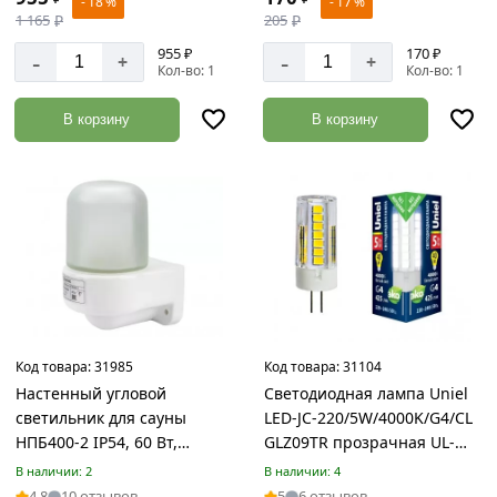
- 18 %
- 17 %
7
1 165
₽
205
₽
Отделочные
955 ₽
170 ₽
-
-
+
+
Кол-во: 1
Кол-во: 1
материалы
Товаров
В корзину
В корзину
по
акции:
383
Лакокрасочная
продукция
Товаров
по
акции:
259
Пена,
Код товара:
31985
Код товара:
31104
Клея,
Настенный угловой
Светодиодная лампа Uniel
Герметики
светильник для сауны
LED-JC-220/5W/4000K/G4/CL
Товаров
НПБ400-2 IP54, 60 Вт,
GLZ09TR прозрачная UL-
по
белый, SQ0303-0050
00006745
акции:
В наличии: 2
В наличии: 4
120
4.8
10 отзывов
5
6 отзывов