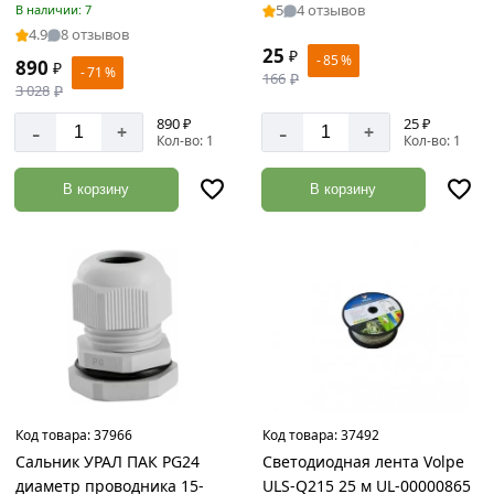
5
4 отзывов
В наличии: 7
задвижки
4.9
8 отзывов
Товаров
25
₽
- 85 %
по
890
₽
- 71 %
166
₽
акции:
3 028
₽
28
890 ₽
25 ₽
-
-
+
+
Кол-во: 1
Кол-во: 1
Анкерный
крепеж
В корзину
В корзину
Товаров
по
акции:
45
Болты
Товаров
по
акции:
57
Винты
Код товара:
37966
Код товара:
37492
Товаров
Сальник УРАЛ ПАК PG24
Светодиодная лента Volpe
по
диаметр проводника 15-
ULS-Q215 25 м UL-00000865
акции: