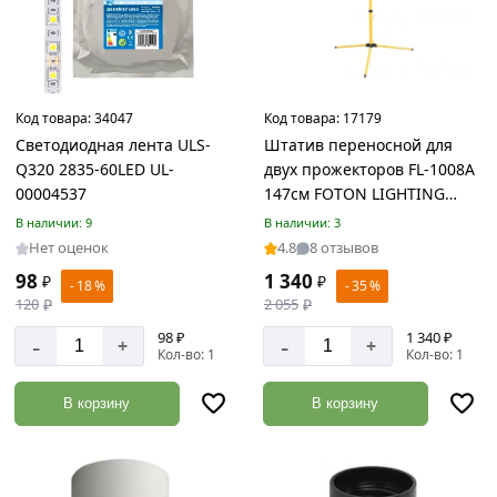
/
ЭСВ
Товаров
по
акции:
9
Код товара:
34047
Код товара:
17179
Светодиодная лента ULS-
Штатив переносной для
Листовой
Q320 2835-60LED UL-
двух прожекторов FL-1008A
прокат
00004537
147см FOTON LIGHTING
Товаров
желтый
В наличии: 9
В наличии: 3
по
Нет оценок
4.8
8 отзывов
акции:
25
98
1 340
₽
₽
- 18 %
- 35 %
120
₽
2 055
₽
Оголовоки
98 ₽
1 340 ₽
СВ
-
-
+
+
Кол-во: 1
Кол-во: 1
Товаров
по
акции:
В корзину
В корзину
4
Фиксатор
арматуры