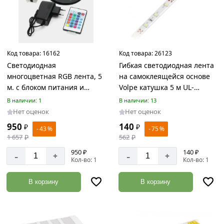
Сверла
Товаров
по
акции:
89
Код товара:
16162
Код товара:
26123
Светодиодная
Гибкая светодиодная лента
Слесарные
многоцветная RGB лента, 5
на самоклеящейся основе
инструменты
м. с блоком питания и
Volpe катушка 5 м UL-
Товаров
по
пультом
00004532
В наличии: 1
В наличии: 13
акции:
Нет оценок
Нет оценок
186
950
140
₽
₽
- 43 %
- 75 %
Перчатки
1 657
₽
562
₽
и
950 ₽
140 ₽
-
-
+
+
рукавицы
Кол-во: 1
Кол-во: 1
Товаров
по
В корзину
В корзину
акции:
5
Диски