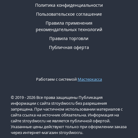
Политика конфиденциальности
акции:
1
Пользовательское соглашение
Правила применения
Водоотведение
рекомендательных технологий
и
канализация
Правила торговли
Товаров
Публичная оферта
по
акции:
117
Электротовары
Работаем с системой
Мастеркасса
Товаров
по
акции:
706
© 2019 - 2026 Все права защищены Публикация
информации с сайта stroydwor.ru без разрешения
Кабели
запрещена. При частичном использовании материалов с
и
сайта ссылка на источник обязательна. Информация на
сайте stroydwor.ru не является публичной офертой.
провода
Указанные цены действуют только при оформлении заказа
Товаров
через интернет-магазин stroydwor.ru.
по