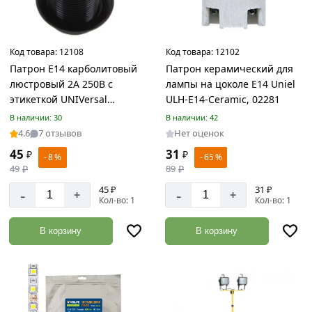
стальная
Товаров
по
акции:
Код товара:
12108
Код товара:
12102
10
Патрон Е14 карболитовый
Патрон керамический для
люстровый 2А 250В c
лампы на цоколе E14 Uniel
Труба
профильная
этикеткой UNIVersal
ULH-E14-Ceramic, 02281
Товаров
5565181
В наличии: 30
В наличии: 42
по
4.6
7 отзывов
Нет оценок
акции:
50
45
31
₽
₽
- 8 %
- 65 %
49
₽
89
₽
Квадрат
45 ₽
31 ₽
-
-
+
+
металлический
Кол-во: 1
Кол-во: 1
Товаров
по
В корзину
В корзину
акции:
4
Труба
круглая
ВГП