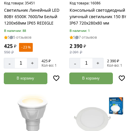
Код товара:
35451
Код товара:
16086
Товаров
по
Светильник Линейный LED
Консольный светодиодный
акции:
80Вт 6500К 7600Лм Белый
уличный светильник 150 Вт
22
1200х68мм IP65 REDIGLE
IP67 720х280х80 мм
Такелаж
В наличии: 88
В наличии: 1
5
5 отзывов
5
7 отзывов
Товаров
по
425
2 390
₽
₽
- 23 %
акции:
550
₽
2 391
₽
88
425 ₽
2 390 ₽
-
-
+
+
Инструменты
Кол-во: 1
Кол-во: 1
Товаров
по
В корзину
В корзину
акции:
1230
Отделочные
инструменты
Товаров
по
акции:
169