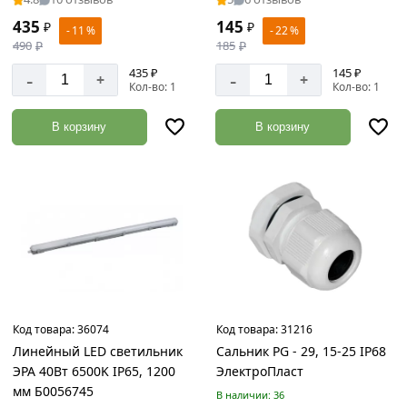
435
145
₽
₽
Стеновые
- 11 %
- 22 %
490
₽
185
₽
панели
Товаров
435 ₽
145 ₽
-
-
+
+
по
Кол-во: 1
Кол-во: 1
акции:
3
В корзину
В корзину
Потолочные
плинтусы
Товаров
по
акции:
1
Крепеж
Товаров
по
Код товара:
36074
Код товара:
31216
акции:
576
Линейный LED светильник
Сальник PG - 29, 15-25 IP68
ЭРА 40Вт 6500K IP65, 1200
ЭлектроПласт
Петли
мм Б0056745
В наличии: 36
и