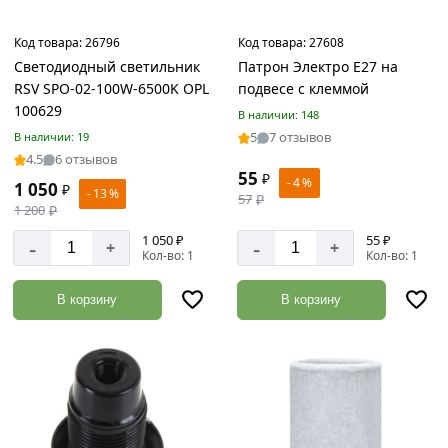
3
Уголок
Код товара:
26796
Код товара:
27608
металлический
Светодиодный светильник
Патрон Электро Е27 на
Товаров
RSV SPO-02-100W-6500K OPL
подвесе с клеммой
по
100629
В наличии: 148
акции:
5
7 отзывов
В наличии: 19
14
4.5
6 отзывов
55
₽
Швеллер
- 4 %
1 050
₽
- 13 %
57
₽
Товаров
1 200
₽
по
акции:
1 050 ₽
55 ₽
-
-
+
+
19
Кол-во: 1
Кол-во: 1
Двутавровая
В корзину
В корзину
балка
Товаров
по
акции:
9
Полоса