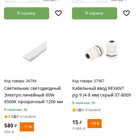
16
В корзину
В корзину
Строительный
кирпич
Товаров
по
акции:
3
Сухие
строительные
смеси
Товаров
Код товара:
26794
Код товара:
37967
по
Светильник светодиодный
Кабельный ввод REXANT
акции:
Электро линейный 60W
pg-9 (4-8 мм) серый 07-8009
46
6500K прозрачный 1200 мм
В наличии: 39
Гипсокартонные
5
4 отзывов
В наличии: 34
системы
4.8
8 отзывов
Товаров
15
₽
- 99 %
580
₽
по
- 11 %
1 369
₽
акции:
650
₽