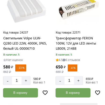
Товаров
по
акции:
103
Товары
для
дачи
Код товара:
24237
Код товара:
22571
Товаров
Светильник Volpe ULW-
Трансформатор FERON
по
Q280 LED 22W, 4000K, IP65,
100W, 12V для LED ленты
акции:
белый UL-00006710
LB009, 21488
240
В наличии: 5
В наличии: 5
Садовые
Нет оценок
4.5
6 отзывов
емкости
580
650
₽
₽
- 33 %
- 4 %
Товаров
862
₽
680
₽
по
акции:
580 ₽
650 ₽
-
-
+
+
16
Кол-во: 1
Кол-во: 1
Садовые
В корзину
В корзину
фитинги,
шланги