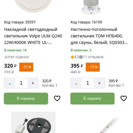
Столярные
инструменты
Товаров
Код товара:
30597
Код товара:
16109
по
Накладной светодиодный
Настенно-потолочный
акции:
светильник Volpe ULM-Q240
светильник TDM НПБ400,
190
22W/4000K WHITE UL-
для сауны, белый, SQ0303-
00005824
0048
Электро
В наличии: 14
В наличии: 3
бензоинструмент
Нет оценок
4.9
11 отзывов
Товаров
320
395
₽
₽
- 55 %
- 10 %
по
710
₽
440
₽
акции:
109
320 ₽
395 ₽
-
-
+
+
Кол-во: 1
Кол-во: 1
Буры
по
В корзину
В корзину
бетону
Товаров
по
акции:
51