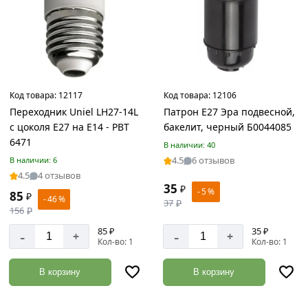
Товаров
по
акции:
2
Заглушки
для
Код товара:
12117
Код товара:
12106
труб
Переходник Uniel LH27-14L
Патрон Е27 Эра подвесной,
Товаров
с цоколя Е27 на Е14 - PBT
бакелит, черный Б0044085
по
6471
акции:
В наличии: 40
7
4.5
6 отзывов
В наличии: 6
4.5
4 отзывов
Сетка
35
₽
- 5 %
85
₽
металлическая
- 46 %
37
₽
156
₽
Товаров
по
85 ₽
35 ₽
-
-
+
+
акции:
Кол-во: 1
Кол-во: 1
16
В корзину
В корзину
Пиломатериалы
Товаров
по