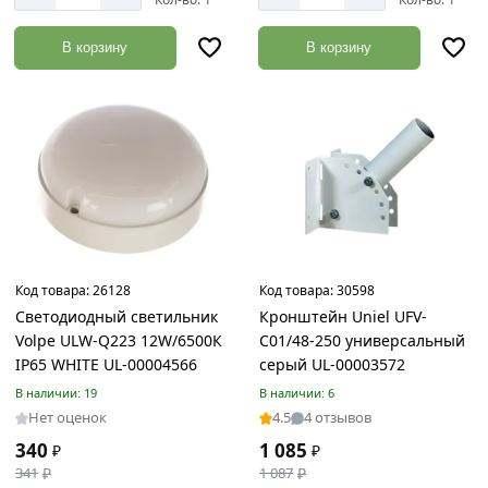
акции:
18
В корзину
В корзину
Мягкая
кровля
Товаров
по
акции:
2
Водосточная
система
Товаров
по
Код товара:
26128
Код товара:
30598
акции:
Светодиодный светильник
Кронштейн Uniel UFV-
13
Volpe ULW-Q223 12W/6500К
C01/48-250 универсальный
IP65 WHITE UL-00004566
серый UL-00003572
Вентиляция
для
В наличии: 19
В наличии: 6
кровли
Нет оценок
4.5
4 отзывов
Товаров
340
1 085
₽
₽
по
341
₽
1 087
₽
акции: