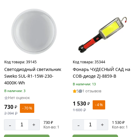
4
Тачка
садово-
строительная
Товаров
по
акции:
10
Замки
Код товара:
39145
Код товара:
35344
Товаров
Светодиодный светильник
Фонарь ЧУДЕСНЫЙ САД на
по
Sweko SUL-R1-15W-230-
COB-диоде ZJ-8859-B
акции:
4000K-Wh
В наличии: 13
129
5
1 отзывов
В наличии: 3
Тепловые
Нет оценок
1 530
₽
пушки
- 4 %
730
₽
- 70 %
1 600
₽
Товаров
2 394
₽
по
акции:
730 ₽
1 530 ₽
-
-
+
+
11
Кол-во: 1
Кол-во: 1