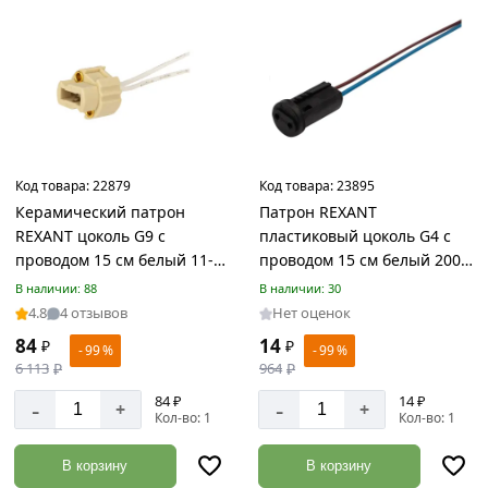
акции:
26
Имитация
бруса
Товаров
по
акции:
2
Код товара:
22879
Код товара:
23895
Керамический патрон
Патрон REXANT
Листовые
REXANT цоколь G9 с
пластиковый цоколь G4 с
материалы
проводом 15 см белый 11-
проводом 15 см белый 200
Товаров
8879
шт 11-8895
В наличии: 88
В наличии: 30
по
4.8
4 отзывов
Нет оценок
акции:
6
84
14
₽
₽
- 99 %
- 99 %
6 113
₽
964
₽
Доска
обрезная
84 ₽
14 ₽
-
-
+
+
Кол-во: 1
Кол-во: 1
Товаров
по
акции:
В корзину
В корзину
8