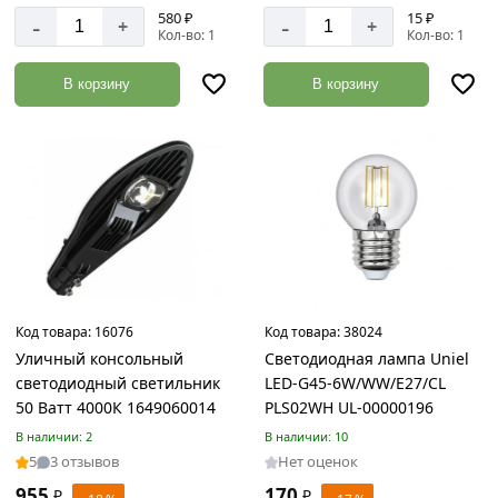
17
580 ₽
15 ₽
-
-
+
+
Кол-во: 1
Кол-во: 1
Железобетонные
кольца
В корзину
В корзину
Товаров
по
акции:
3
Тротуарная
плитка,
бордюр,
брусчатка
Товаров
по
Код товара:
16076
Код товара:
38024
акции:
6
Уличный консольный
Светодиодная лампа Uniel
светодиодный светильник
LED-G45-6W/WW/E27/CL
Асбестовые
50 Ватт 4000К 1649060014
PLS02WH UL-00000196
материалы
В наличии: 2
В наличии: 10
Товаров
5
3 отзывов
Нет оценок
по
акции:
955
170
₽
₽