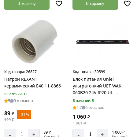
В корзину
В корзину
изделия
Товаров
по
акции:
1
Строительные
материалы
Товаров
по
акции:
111
Код товара:
26827
Код товара:
30599
Патрон REXANT
Блок питания Uniel
Гидроизоляция
керамический E40 11-8866
ультратонкий UET-WAK-
Товаров
060B20 24V IP20 UL-
В наличии: 12
по
00010269
5
3 отзывов
В наличии: 5
акции:
3
4.7
6 отзывов
89
₽
- 31 %
1 060
₽
Теплоизоляция
129
₽
1 061
₽
Товаров
по
89 ₽
1 060 ₽
-
-
+
+
акции:
Кол-во: 1
Кол-во: 1