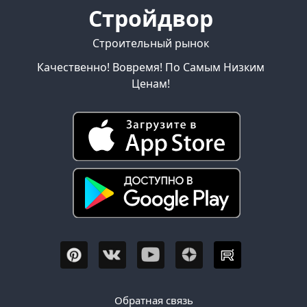
и
Стройдвор
сифоны
Товаров
Строительный рынок
по
акции:
Качественно! Вовремя! По Самым Низким
17
Ценам!
Трубы
и
фитинги
Товаров
по
акции:
235
Отопление
Товаров
по
акции:
131
Бытовая
Обратная связь
сантехника