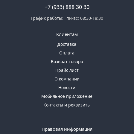
Товаров
+7 (933) 888 30 30
по
акции:
График работы:
пн-вс: 08:30-18:30
80
Клиентам
Насосы
Товаров
Доставка
по
акции:
Оплата
52
Возврат товара
Краны
Прайс лист
и
О компании
прочее
Новости
Товаров
по
Мобильное приложение
акции:
25
Контакты и реквизиты
Сантехнический
инструмент
Правовая информация
Товаров
по