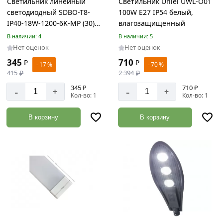
Светильник линейный
Светильник Uniel UWL-O01
акции:
светодиодный SDBO-T8-
100W E27 IP54 белый,
23
IP40-18W-1200-6K-MP (30)
влагозащищенный
SWEKO
Шпильки
В наличии: 4
В наличии: 5
Товаров
Нет оценок
Нет оценок
по
345
710
₽
₽
акции:
- 17 %
- 70 %
15
415
₽
2 394
₽
345 ₽
710 ₽
-
-
+
+
Шурупы
Кол-во: 1
Кол-во: 1
Товаров
по
В корзину
В корзину
акции:
43
Перфорированный
крепеж
Товаров
по
акции:
51
Гайки