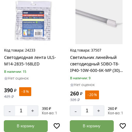
Товаров
по
акции:
26
Садовый
инструмент
Товаров
по
Код товара:
24233
Код товара:
37507
акции:
Светодиодная лента ULS-
Светильник линейный
31
M14-2835-168LED
светодиодный SDBO-T8-
IP40-10W-600-6K-MP (30)
Лестницы,
В наличии: 15
стремянки
SWEKO
Нет оценок
В наличии: 9
Товаров
Нет оценок
по
390
₽
- 8 %
260
₽
акции:
- 20 %
425
₽
9
326
₽
390 ₽
260 ₽
-
-
+
+
Спецодежда
Кол-во: 1
Кол-во: 1
Товаров
по
В корзину
В корзину
акции: