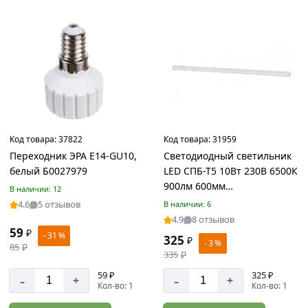
Строганная
доска
Товаров
по
акции:
3
Доска
пола
Код товара:
37822
Код товара:
31959
Товаров
Переходник ЭРА E14-GU10,
Светодиодный светильник
по
белый Б0027979
LED СПБ-Т5 10Вт 230B 6500К
акции:
1
900лм 600мм
В наличии: 12
4690612012247
4.6
5 отзывов
В наличии: 6
Террасная
4.9
8 отзывов
доска
59
₽
- 31 %
325
₽
Товаров
- 3 %
85
₽
335
₽
по
акции:
59 ₽
325 ₽
-
-
+
+
5
Кол-во: 1
Кол-во: 1
Погонажные