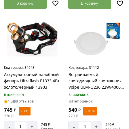
Обогреватели
В корзину
В корзину
Товаров
по
акции:
3
Деревянные
конструкции
Товаров
по
акции:
1
Код товара:
34943
Код товара:
31112
Аккумуляторный налобный
Встраиваемый
Кровельные
фонарь Ultraflash E1333 4Вт
светодиодный светильник
материалы
золото/черный 13903
Volpe ULM-Q236 22W/4000K
Товаров
по
WHITE UL-00004666
В наличии: 9
В наличии: 8
акции:
4.8
8 отзывов
Нет оценок
35
745
540
₽
₽
- 3 %
- 30 %
Профнастил
770
₽
770
₽
Товаров
745 ₽
540 ₽
-
-
по
+
+
Кол-во: 1
Кол-во: 1