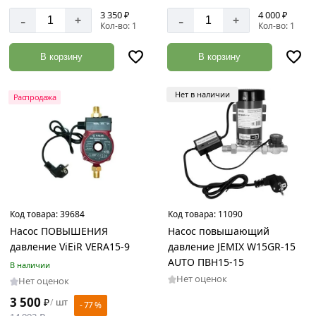
Чугун
3 350 ₽
4 000 ₽
-
-
+
+
Кол-во: 1
Кол-во: 1
В корзину
В корзину
Мощность
0.118
Нет в наличии
Распродажа
кВт
100
Вт
120
Вт
90
Вт
Код товара:
39684
Код товара:
11090
Насос ПОВЫШЕНИЯ
Насос повышающий
давление ViEiR VERA15-9
давление JEMIX W15GR-15
AUTO ПВН15-15
В наличии
Глубина
Нет оценок
Нет оценок
погружения
3 500
₽
шт
/
1.5
- 77 %