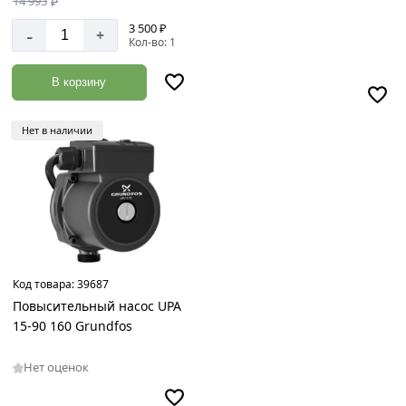
14 993
₽
м
3 500 ₽
-
+
Кол-во: 1
В корзину
Нет в наличии
Код товара:
39687
Повысительный насос UPA
15-90 160 Grundfos
Нет оценок