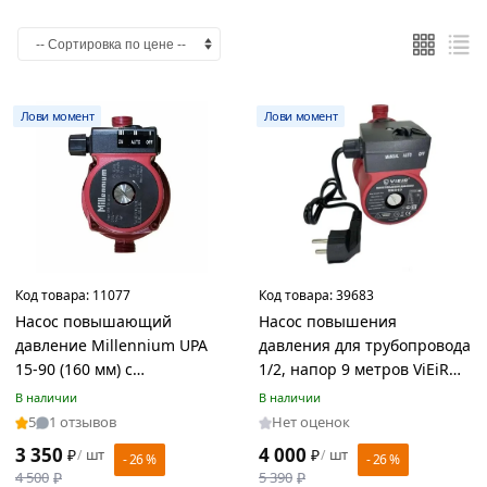
Цвет
Красный
Черный
Лови момент
Лови момент
Страна
производства
Дания
Китай
Код товара:
11077
Код товара:
39683
Насос повышающий
Насос повышения
Россия
давление Millennium UPA
давления для трубопровода
15-90 (160 мм) с
1/2, напор 9 метров ViEiR
соединительными гайками
VERA15-8.5
В наличии
В наличии
Материал
5
1 отзывов
Нет оценок
3 350
4 000
₽
шт
₽
шт
Латунь
/
/
- 26 %
- 26 %
4 500
₽
5 390
₽