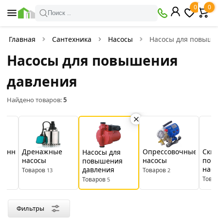
×
0
0
Фильтры
Поиск ..
Найдено товаров:
5
Главная
Сантехника
Насосы
Насосы для повыше
Насосы для повышения
В
Со
наличии
скидкой
давления
Найдено товаров:
5
Цена
руб.
—
ионные
Дренажные
Опрессовочные
Скв
Насосы для
насосы
насосы
пог
повышения
нас
давления
Товаров
Товаров
13
2
Производитель
Това
Товаров
5
GRUNDFOS
JEMIX
Millennium
Vieir
Фильтры