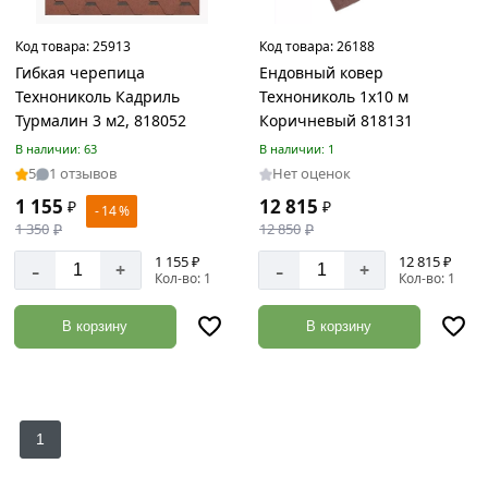
9
Квадрат
Код товара:
25913
Код товара:
26188
металлический
Гибкая черепица
Ендовный ковер
Товаров
Технониколь Кадриль
Технониколь 1х10 м
по
Турмалин 3 м2, 818052
Коричневый 818131
акции:
В наличии: 63
В наличии: 1
4
5
1 отзывов
Нет оценок
Листовой
1 155
12 815
₽
₽
- 14 %
прокат
1 350
₽
12 850
₽
Товаров
по
1 155 ₽
12 815 ₽
-
-
+
+
Кол-во: 1
Кол-во: 1
акции:
25
В корзину
В корзину
Заглушки
для
труб
Товаров
по
1
акции:
7