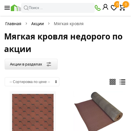
×
0
0
Акции
Поиск ..
в
разделах
Главная
Акции
Мягкая кровля
Мягкая кровля недорого по
Металлопрокат
Товаров
акции
по
акции:
198
Акции в разделах
Арматура
Товаров
по
акции:
15
Двутавровая
балка
Товаров
по
акции: