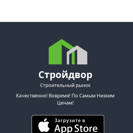
Пиломатериалы
Товаров
по
акции:
26
Имитация
бруса
Товаров
по
акции:
Стройдвор
2
Доска
Строительный рынок
обрезная
Качественно! Вовремя! По Самым Низким
Товаров
по
Ценам!
акции:
8
Строганная
доска