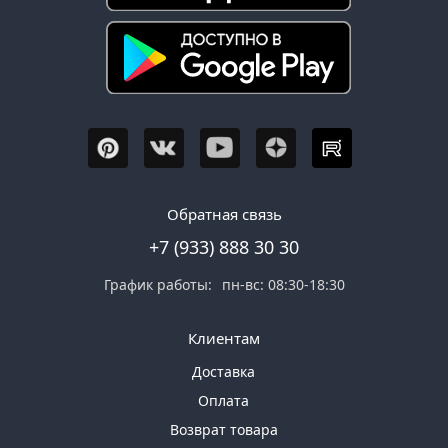
Товаров
по
акции:
3
Террасная
доска
Товаров
по
акции:
5
Обратная связь
Строительные
+7 (933) 888 30 30
материалы
График работы:
пн-вс: 08:30-18:30
Товаров
по
акции:
Клиентам
111
Доставка
Теплоизоляция
Оплата
Товаров
по
Возврат товара
акции: