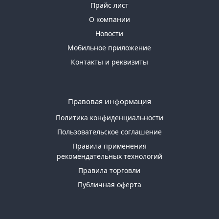
16
Прайс лист
О компании
Строительный
Новости
кирпич
Товаров
Мобильное приложение
по
Контакты и реквизиты
акции:
3
Сухие
Правовая информация
строительные
смеси
Политика конфиденциальности
Товаров
по
Пользовательское соглашение
акции:
Правила применения
46
рекомендательных технологий
Гипсокартонные
Правила торговли
системы
Публичная оферта
Товаров
по
акции:
17