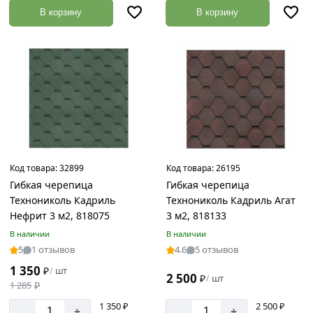
В корзину
В корзину
Турмалин
Черный
Янтарь
Страна
производства
Россия
Код товара:
32899
Код товара:
26195
Гибкая черепица
Гибкая черепица
Материал
Технониколь Кадриль
Технониколь Кадриль Агат
Нефрит 3 м2, 818075
3 м2, 818133
Полиэстер
В наличии
В наличии
Стеклохолст
5
1 отзывов
4.6
5 отзывов
Стеклохолст,
1 350
₽
шт
/
2 500
битум
₽
шт
/
1 285
₽
1 350 ₽
2 500 ₽
-
-
+
+