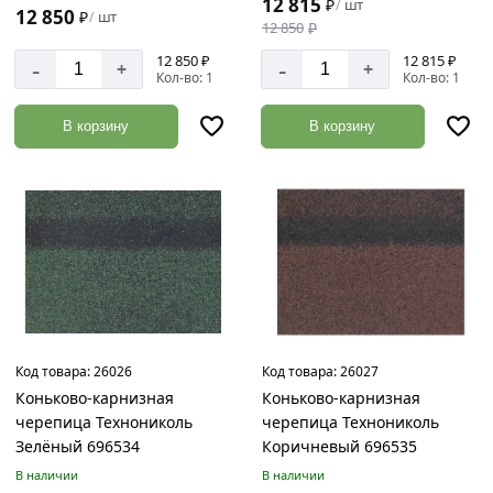
12 815
₽
шт
/
12 850
₽
шт
/
12 850
₽
12 850 ₽
12 815 ₽
-
-
+
+
Кол-во: 1
Кол-во: 1
В корзину
В корзину
Код товара:
26026
Код товара:
26027
Коньково-карнизная
Коньково-карнизная
черепица Технониколь
черепица Технониколь
Зелёный 696534
Коричневый 696535
В наличии
В наличии