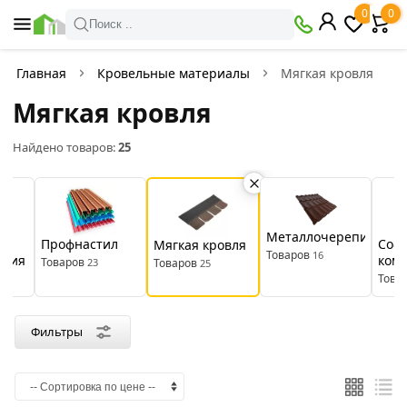
×
0
0
Фильтры
Поиск ..
Найдено товаров:
25
Главная
Кровельные материалы
Мягкая кровля
Мягкая кровля
В
Со
наличии
скидкой
Найдено товаров:
25
Цена
руб.
Металлочерепица
я
Профнастил
Соф
Мягкая кровля
Товаров
16
яция
ком
—
Товаров
23
Товаров
25
Това
Производитель
Фильтры
Технониколь