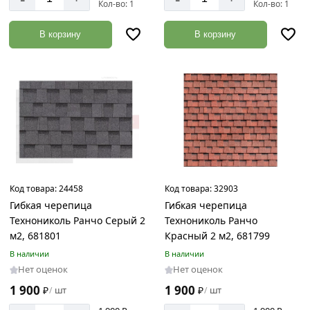
Кол-во: 1
Кол-во: 1
Размер
В корзину
В корзину
15x1
м
1х10
м
253x1003
мм
317х1000
мм
320x1000
Код товара:
24458
Код товара:
32903
мм
Гибкая черепица
Гибкая черепица
Технониколь Ранчо Серый 2
Технониколь Ранчо
340x1000
м2, 681801
Красный 2 м2, 681799
мм
В наличии
В наличии
40х1
Нет оценок
Нет оценок
м
1 900
1 900
₽
шт
₽
шт
/
/