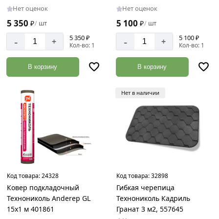
Нет оценок
Нет оценок
5 350
5 100
₽
шт
₽
шт
/
/
5 350 ₽
5 100 ₽
-
-
+
+
Кол-во: 1
Кол-во: 1
В корзину
В корзину
Нет в наличии
Код товара:
24328
Код товара:
32898
Ковер подкладочный
Гибкая черепица
Технониколь Anderep GL
Технониколь Кадриль
15х1 м 401861
Гранат 3 м2, 557645