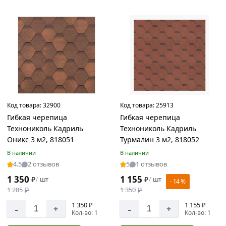
Цвет
Агат
Антик
Бронза
Код товара:
32900
Код товара:
25913
Гранат
Гибкая черепица
Гибкая черепица
Зеленый
Технониколь Кадриль
Технониколь Кадриль
Оникс 3 м2, 818051
Турмалин 3 м2, 818052
Коричневый
В наличии
В наличии
Красный
4.5
2 отзывов
5
1 отзывов
Малахит
1 350
1 155
₽
шт
₽
шт
/
/
- 14 %
Оникс
1 285
₽
1 350
₽
1 350 ₽
1 155 ₽
Рубин
-
-
+
+
Кол-во: 1
Кол-во: 1
Серый