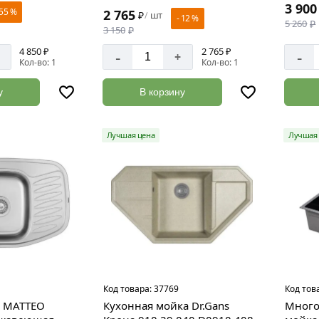
3 900
 55 %
2 765
₽
шт
/
- 12 %
5 260
₽
3 150
₽
4 850 ₽
2 765 ₽
-
-
+
Кол-во: 1
Кол-во: 1
у
В корзину
Лучшая цена
Лучшая 
Код товара:
37769
Код тов
а MATTEO
Кухонная мойка Dr.Gans
Много