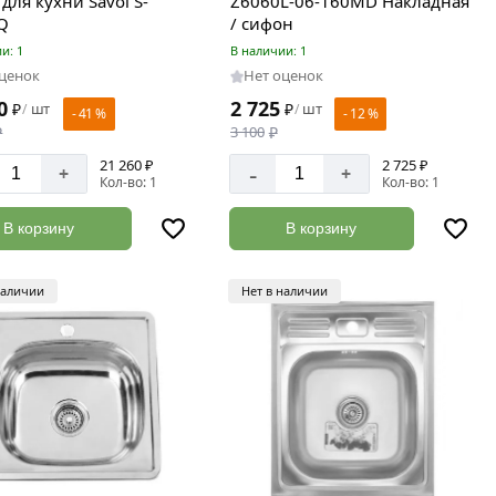
для кухни Savol S-
Z6060L-06-160MD Накладная
Q
/ сифон
и: 1
В наличии: 1
оценок
Нет оценок
0
2 725
₽
шт
₽
шт
/
/
- 41 %
- 12 %
₽
3 100
₽
21 260 ₽
2 725 ₽
-
+
+
Кол-во: 1
Кол-во: 1
В корзину
В корзину
наличии
Нет в наличии