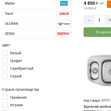
4 850
₽
шт
/
Matteo
-
10 700
₽
Savol
-
+
ULGRAN
В корзин
ZERIX
Цвет
Белый
Графит
Серебристый
Серый
Страна производства
Германия
Код товара:
37771
Италия
Врезная мойк