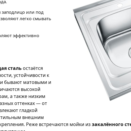
да.
 заподлицо или под
озволяют легко смывать
оляют эффективно
ая сталь
остаётся
сти, устойчивости к
йки бывают матовыми и
личаются высокой
ам, а также низким
азных оттенках — от
влекают гладкой
 стильным внешним
 крепления. Реже встречаются мойки из
закалённого ст