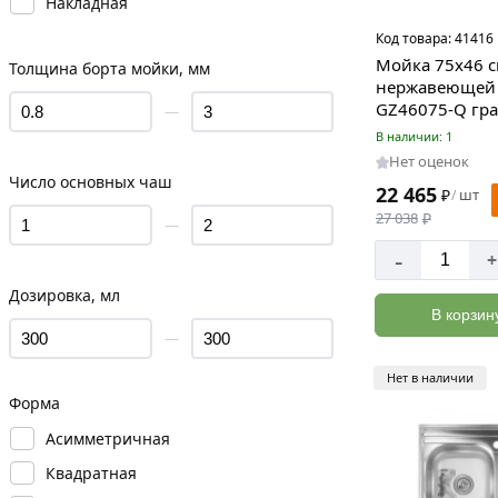
Накладная
Код товара:
41416
Мойка 75х46 с
Толщина борта мойки, мм
нержавеющей 
GZ46075-Q гр
—
В наличии: 1
Нет оценок
Число основных чаш
22 465
₽
шт
/
27 038
₽
—
-
+
Дозировка, мл
В корзин
—
Нет в наличии
Форма
Асимметричная
Квадратная