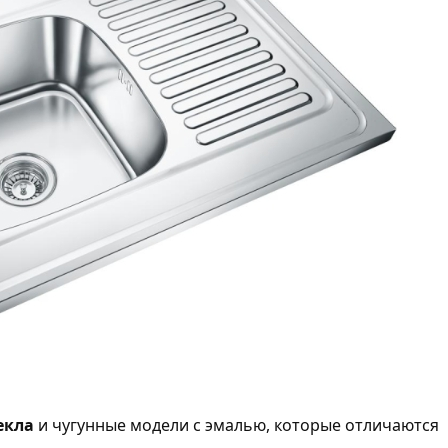
екла
и чугунные модели с эмалью, которые отличаются