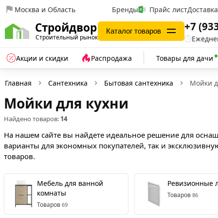
Москва и Область
Бренды
Прайс лист
Доставк
+7 (93
Стройдвор
Каталог товаров
Строительный рынок
Ежеднев
Акции и скидки
Распродажа
Товары для дачи
Главная
Сантехника
Бытовая сантехника
Мойки д
Мойки для кухни
Найдено товаров:
14
На нашем сайте вы найдете идеальное решение для оснащ
варианты для экономных покупателей, так и эксклюзивну
товаров.
Мебель для ванной
Ревизионные 
комнаты
Товаров
86
Товаров
69