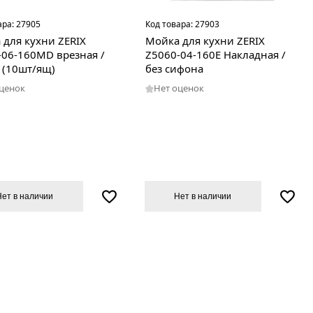
ара:
27905
Код товара:
27903
 для кухни ZERIX
Мойка для кухни ZERIX
-06-160MD врезная /
Z5060-04-160E Накладная /
 (10шт/ящ)
без сифона
оценок
Нет оценок
Нет в наличии
Нет в наличии