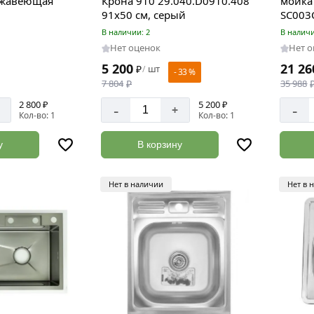
ржавеющая
Крона 910 29.040.D0910.408
мойка 
91x50 см, серый
SC003
В наличии: 2
В наличи
Нет оценок
Нет 
5 200
21 26
₽
шт
/
- 33 %
7 804
₽
35 988
2 800 ₽
5 200 ₽
-
-
+
Кол-во: 1
Кол-во: 1
у
В корзину
Нет в наличии
Нет в 