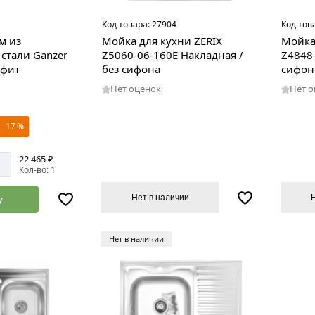
Код товара:
27904
Код тов
м из
Мойка для кухни ZERIX
Мойка
стали Ganzer
Z5060-06-160E Накладная /
Z4848
афит
без сифона
сифон
Нет оценок
Нет 
- 17 %
22 465 ₽
Кол-во: 1
Нет в наличии
у
Нет в наличии