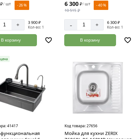
6 300
₽
шт
₽
шт
/
/
- 26 %
- 40 %
10 515
₽
3 900 ₽
6 300 ₽
-
+
+
Кол-во: 1
Кол-во: 1
В корзину
В корзину
цена
ара:
41417
Код товара:
27656
функциональная
Мойка для кухни ZERIX