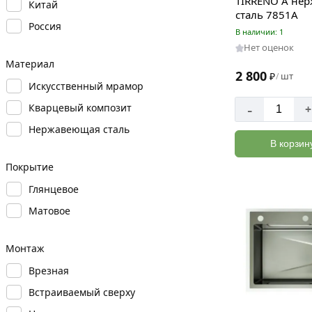
TIRRENO A не
Китай
сталь 7851А
Россия
В наличии: 1
Нет оценок
Материал
2 800
₽
шт
/
Искусственный мрамор
-
Кварцевый композит
+
Нержавеющая сталь
В корзин
Покрытие
Глянцевое
Матовое
Монтаж
Врезная
Встраиваемый сверху