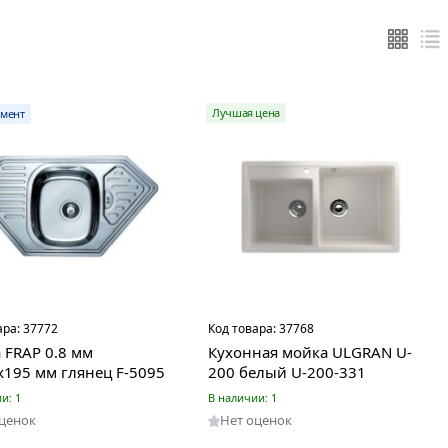
Лучшая цена
мент
ара:
37772
Код товара:
37768
 FRAP 0.8 мм
Кухонная мойка ULGRAN U-
х195 мм глянец F-5095
200 белый U-200-331
и: 1
В наличии: 1
оценок
Нет оценок