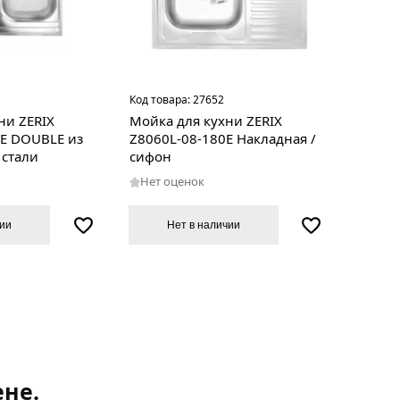
Код товара:
27652
ни ZERIX
Мойка для кухни ZERIX
E DOUBLE из
Z8060L-08-180E Накладная /
стали
сифон
Нет оценок
чии
Нет в наличии
не.