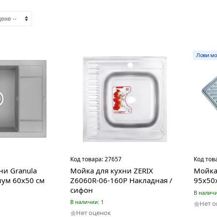
Лови мо
Код товара:
27657
Код тов
ни Granula
Мойка для кухни ZERIX
Мойка
ум 60х50 см
Z6060R-06-160P Накладная /
95х50
сифон
В наличи
В наличии: 1
Нет 
Нет оценок