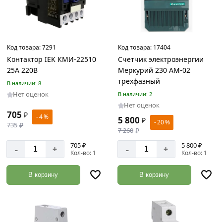
Столярные
инструменты
Товаров
по
Код товара:
7291
Код товара:
17404
акции:
Контактор IEK КМИ-22510
Счетчик электроэнергии
190
25А 220В
Меркурий 230 АМ-02
трехфазный
Электро
В наличии: 8
бензоинструмент
Нет оценок
В наличии: 2
Товаров
Нет оценок
705
по
₽
- 4 %
5 800
₽
- 20 %
акции:
735
₽
7 260
₽
109
705 ₽
5 800 ₽
-
-
+
+
Буры
Кол-во: 1
Кол-во: 1
по
бетону
В корзину
В корзину
Товаров
по
акции:
51