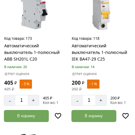
Сверла
Товаров
по
акции:
89
Код товара:
173
Код товара:
118
Слесарные
Автоматический
Автоматический
инструменты
выключатель 1-полюсный
выключатель 1-полюсный
Товаров
по
ABB SH201L C20
IEK ВА47-29 С25
акции:
В наличии: 20
В наличии: 14
186
Нет оценок
Нет оценок
Перчатки
405
200
₽
₽
- 5 %
- 1 %
и
425
₽
202
₽
рукавицы
405 ₽
200 ₽
-
-
+
+
Товаров
Кол-во: 1
Кол-во: 1
по
акции:
В корзину
В корзину
5
Диски