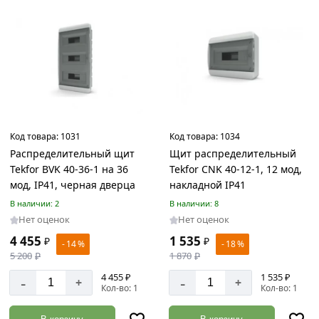
акции:
26
Имитация
бруса
Товаров
по
акции:
2
Код товара:
1031
Код товара:
1034
Листовые
Распределительный щит
Щит распределительный
материалы
Tekfor BVK 40-36-1 на 36
Tekfor CNK 40-12-1, 12 мод,
Товаров
мод, IP41, черная дверца
накладной IP41
по
В наличии: 2
В наличии: 8
акции:
6
Нет оценок
Нет оценок
4 455
1 535
₽
₽
- 14 %
- 18 %
Доска
5 200
₽
1 870
₽
обрезная
4 455 ₽
1 535 ₽
Товаров
-
-
+
+
Кол-во: 1
Кол-во: 1
по
акции:
8