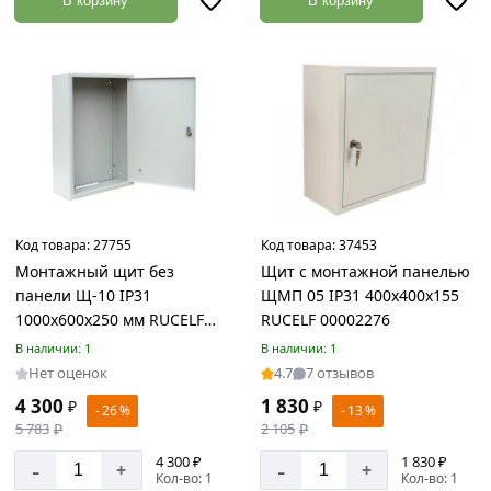
В корзину
В корзину
4
Тачка
садово-
строительная
Товаров
по
акции:
10
Замки
Товаров
Код товара:
27755
Код товара:
37453
по
Монтажный щит без
Щит с монтажной панелью
акции:
панели Щ-10 IP31
ЩМП 05 IP31 400х400х155
129
1000х600х250 мм RUCELF
RUCELF 00002276
00002268
Тепловые
В наличии: 1
В наличии: 1
пушки
Нет оценок
4.7
7 отзывов
Товаров
4 300
1 830
₽
₽
- 26 %
- 13 %
по
5 783
₽
2 105
₽
акции:
11
4 300 ₽
1 830 ₽
-
-
+
+
Кол-во: 1
Кол-во: 1