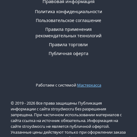
Правовая информация
акции:
1
Политика конфиденциальности
Пользовательское соглашение
Водоотведение
Правила применения
и
рекомендательных технологий
канализация
Товаров
Правила торговли
по
Публичная оферта
акции:
117
Электротовары
Товаров
по
Работаем с системой
Мастеркасса
акции:
706
© 2019 - 2026 Все права защищены Публикация
Кабели
информации с сайта stroydwor.ru без разрешения
и
запрещена. При частичном использовании материалов с
провода
сайта ссылка на источник обязательна. Информация на
сайте stroydwor.ru не является публичной офертой.
Товаров
Указанные цены действуют только при оформлении заказа
по