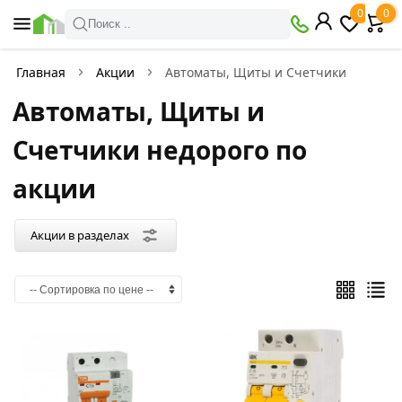
×
0
0
Акции
Поиск ..
в
разделах
Главная
Акции
Автоматы, Щиты и Счетчики
Автоматы, Щиты и
Металлопрокат
Товаров
Счетчики недорого по
по
акции:
198
акции
Арматура
Товаров
Акции в разделах
по
акции:
15
Проволока
вязальная
Товаров
по
акции: