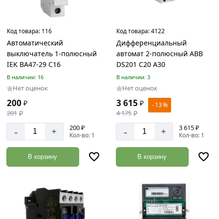
Измерительные
инструменты
Код товара:
116
Код товара:
4122
Товаров
Автоматический
Дифференциальный
по
акции:
выключатель 1-полюсный
автомат 2-полюсный ABB
53
IEK ВА47-29 С16
DS201 C20 A30
В наличии: 16
В наличии: 3
Газовое
Нет оценок
Нет оценок
и
сварочное
200
3 615
₽
₽
- 13 %
оборудование
201
₽
4 175
₽
Товаров
200 ₽
3 615 ₽
-
-
по
+
+
Кол-во: 1
Кол-во: 1
акции:
38
В корзину
В корзину
Расходные
материалы
Товаров
по
акции:
236