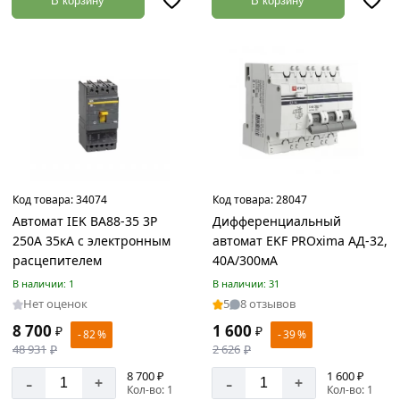
В корзину
В корзину
Строганная
доска
Товаров
по
акции:
3
Доска
пола
Товаров
Код товара:
34074
Код товара:
28047
по
Автомат IEK ВА88-35 3Р
Дифференциальный
акции:
250А 35кА с электронным
автомат EKF PROxima АД-32,
1
расцепителем
40А/300мА
Террасная
В наличии: 1
В наличии: 31
доска
Нет оценок
5
8 отзывов
Товаров
8 700
1 600
₽
₽
по
- 82 %
- 39 %
акции:
48 931
₽
2 626
₽
5
8 700 ₽
1 600 ₽
-
-
+
+
Кол-во: 1
Кол-во: 1
Погонажные