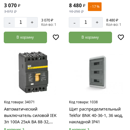
7
3 070
8 480
₽
₽
- 17 %
3 072
₽
10 250
₽
Отделочные
материалы
3 070 ₽
8 480 ₽
-
-
+
+
Кол-во: 1
Кол-во: 1
Товаров
по
акции:
В корзину
В корзину
383
Лакокрасочная
продукция
Товаров
по
акции:
259
Пена,
Клея,
Код товара:
34071
Код товара:
1038
Герметики
Автоматический
Щит распределительный
Товаров
выключатель силовой IEK
Tekfor BNK 40-36-1, 36 мод,
по
3п 100А 25кА ВА 88-32,
накладной IP41
акции:
120
SVA10-3-0100
В наличии: 3
В наличии: 3