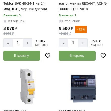
15
Tekfor BVK 40-24-1 на 24
напряжения REXANT, АСНN-
мод, IP41, черная дверца
3000/1-Ц 11-5014
Гвозди
В наличии: 3
В наличии: 1
Товаров
Нет оценок
Нет оценок
по
акции:
3 070
9 500
₽
₽
- 12 %
29
3 072
₽
10 839
₽
3 070 ₽
9 500 ₽
-
-
Дюбели
+
+
Кол-во: 1
Кол-во: 1
Товаров
по
В корзину
В корзину
акции:
40
Саморезы
Товаров
по
акции:
120
Шайбы
Товаров
по
Код товара:
115
Код товара:
17401