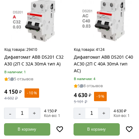
Товаров
по
акции:
2
Заглушки
для
труб
Код товара:
29410
Код товара:
4124
Товаров
Дифавтомат ABB DS201 C32
Дифавтомат ABB DS201 C40
по
A30 (2П C 32A 30mA тип A)
AC30 (2П C 40A 30mA тип
акции:
AC)
7
В наличии: 1
5
5 отзывов
В наличии: 4
Сетка
5
8 отзывов
металлическая
4 150
₽
- 10 %
4 630
₽
Товаров
- 9 %
4 602
₽
5 101
₽
по
акции:
4 150 ₽
4 630 ₽
-
-
+
+
16
Кол-во: 1
Кол-во: 1
Пиломатериалы
В корзину
В корзину
Товаров
по