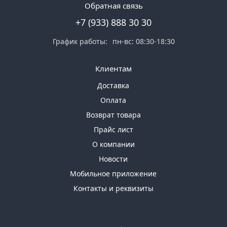
Обратная связь
Товаров
по
+7 (933) 888 30 30
акции:
80
График работы:
пн-вс: 08:30-18:30
Насосы
Клиентам
Товаров
по
Доставка
акции:
52
Оплата
Возврат товара
Краны
и
Прайс лист
прочее
О компании
Товаров
по
Новости
акции:
Мобильное приложение
25
Контакты и реквизиты
Сантехнический
инструмент
Товаров
по