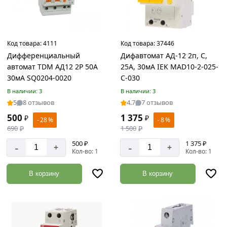
3
Уголок
металлический
Товаров
Код товара:
4111
Код товара:
37446
по
Дифференциальный
Дифавтомат АД-12 2п, C,
акции:
автомат TDM АД12 2Р 50А
25А, 30мА IEK MAD10-2-025-
14
30мА SQ0204-0020
C-030
Швеллер
В наличии: 3
В наличии: 3
Товаров
5
8 отзывов
4.7
7 отзывов
по
500
1 375
₽
₽
акции:
- 28 %
- 8 %
690
₽
1 500
₽
19
500 ₽
1 375 ₽
-
-
+
+
Двутавровая
Кол-во: 1
Кол-во: 1
балка
Товаров
В корзину
В корзину
по
акции:
9
Полоса