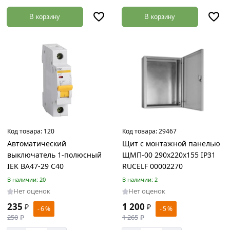
Обогреватели
Товаров
В корзину
В корзину
по
акции:
3
Деревянные
конструкции
Товаров
по
акции:
1
Код товара:
120
Код товара:
29467
Кровельные
Автоматический
Щит с монтажной панелью
материалы
выключатель 1-полюсный
ЩМП-00 290х220х155 IP31
Товаров
по
IEK ВА47-29 С40
RUCELF 00002270
акции:
В наличии: 20
В наличии: 2
35
Нет оценок
Нет оценок
Профнастил
235
1 200
₽
₽
- 6 %
- 5 %
Товаров
250
₽
1 265
₽
по