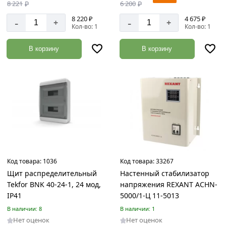
17
8 221
₽
6 200
₽
8 220 ₽
4 675 ₽
-
-
Железобетонные
+
+
Кол-во: 1
Кол-во: 1
кольца
Товаров
В корзину
В корзину
по
акции:
3
Тротуарная
плитка,
бордюр,
брусчатка
Товаров
по
акции:
6
Код товара:
1036
Код товара:
33267
Щит распределительный
Настенный стабилизатор
Асбестовые
Tekfor BNK 40-24-1, 24 мод,
напряжения REXANT АСНN-
материалы
IP41
5000/1-Ц 11-5013
Товаров
В наличии: 8
В наличии: 1
по
Нет оценок
Нет оценок
акции: