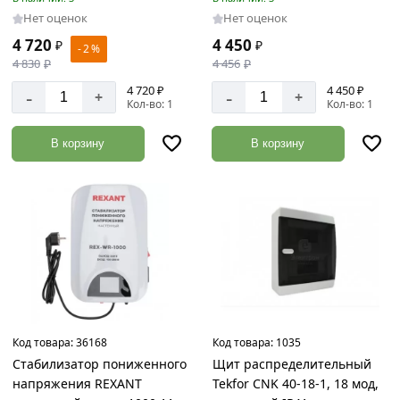
Нет оценок
Нет оценок
Стеновые
4 720
4 450
₽
₽
панели
- 2 %
4 830
₽
4 456
₽
Товаров
по
4 720 ₽
4 450 ₽
-
-
+
+
акции:
Кол-во: 1
Кол-во: 1
3
В корзину
В корзину
Потолочные
плинтусы
Товаров
по
акции:
1
Крепеж
Товаров
по
акции:
576
Код товара:
36168
Код товара:
1035
Стабилизатор пониженного
Щит распределительный
Петли
напряжения REXANT
Tekfor CNK 40-18-1, 18 мод,
и