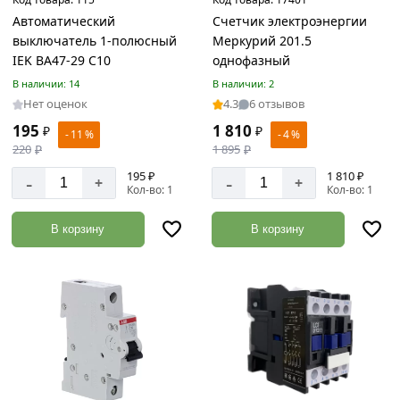
акции:
Автоматический
Счетчик электроэнергии
23
выключатель 1-полюсный
Меркурий 201.5
IEK ВА47-29 С10
однофазный
Шпильки
Товаров
В наличии: 14
В наличии: 2
по
Нет оценок
4.3
6 отзывов
акции:
195
1 810
15
₽
₽
- 11 %
- 4 %
220
₽
1 895
₽
Шурупы
195 ₽
1 810 ₽
-
-
+
+
Товаров
Кол-во: 1
Кол-во: 1
по
акции:
В корзину
В корзину
43
Перфорированный
крепеж
Товаров
по
акции:
51
Гайки