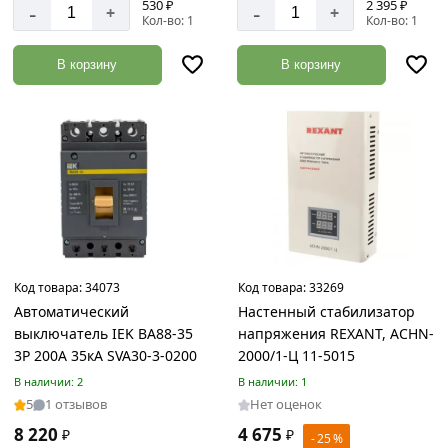
530 ₽
2 395 ₽
-
-
+
+
16
Кол-во: 1
Кол-во: 1
Строительный
В корзину
В корзину
кирпич
Товаров
по
акции:
3
Сухие
строительные
смеси
Товаров
по
Код товара:
34073
Код товара:
33269
акции:
Автоматический
Настенный стабилизатор
46
выключатель IEK ВА88-35
напряжения REXANT, АСНN-
Гипсокартонные
3Р 200А 35кА SVA30-3-0200
2000/1-Ц 11-5015
системы
В наличии: 2
В наличии: 1
Товаров
5
1 отзывов
Нет оценок
по
акции:
8 220
4 675
₽
₽
- 25 %