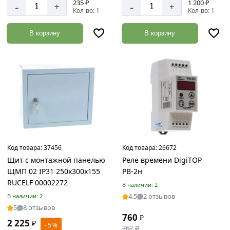
235 ₽
1 200 ₽
-
-
акции:
+
+
Кол-во: 1
Кол-во: 1
18
Мягкая
В корзину
В корзину
кровля
Товаров
по
акции:
2
Водосточная
система
Товаров
по
акции:
Код товара:
37456
Код товара:
26672
13
Щит с монтажной панелью
Реле времени DigiTOP
ЩМП 02 IP31 250х300х155
РВ-2н
Вентиляция
RUCELF 00002272
для
В наличии: 2
кровли
4.5
2 отзывов
В наличии: 2
Товаров
5
8 отзывов
760
по
₽
2 225
₽
- 5 %
акции:
762
₽