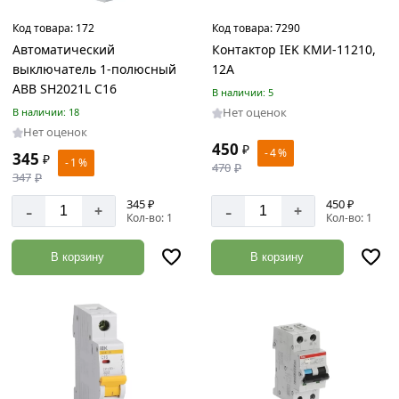
Товаров
по
Код товара:
172
Код товара:
7290
акции:
Автоматический
Контактор IEK КМИ-11210,
22
выключатель 1-полюсный
12А
ABB SH2021L C16
В наличии: 5
Такелаж
Нет оценок
В наличии: 18
Товаров
по
Нет оценок
акции:
450
₽
- 4 %
345
₽
88
- 1 %
470
₽
347
₽
Инструменты
345 ₽
450 ₽
-
-
+
+
Товаров
Кол-во: 1
Кол-во: 1
по
акции:
В корзину
В корзину
1230
Отделочные
инструменты
Товаров
по
акции:
169