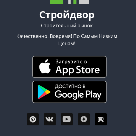
и
сифоны
Стройдвор
Товаров
по
Строительный рынок
акции:
17
Качественно! Вовремя! По Самым Низким
Ценам!
Трубы
и
фитинги
Товаров
по
акции:
235
Отопление
Товаров
по
акции:
132
Бытовая
сантехника