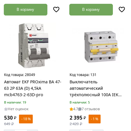
изделия
В корзину
В корзину
Товаров
по
акции:
1
Строительные
материалы
Товаров
по
акции:
111
Код товара:
28049
Код товара:
131
Гидроизоляция
Автомат EKF PROxima BA 47-
Выключатель
Товаров
63 2P 63A (D) 4,5kA
автоматический
по
mcb4763-2-63D-pro
трёхполюсный 100А IEK
акции:
ВА47-29 MVA40-3-100-C
3
В наличии: 19
В наличии: 5
Нет оценок
4.7
7 отзывов
Теплоизоляция
530
2 395
₽
₽
- 18 %
- 1 %
Товаров
649
₽
2 420
₽
по
акции: