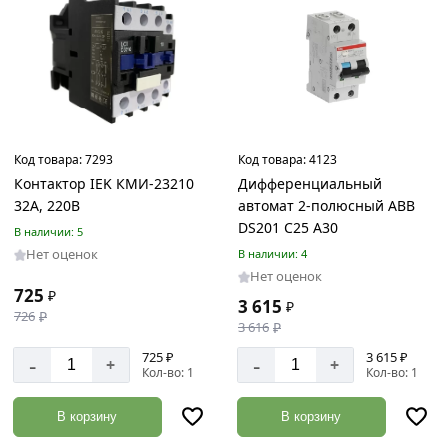
Товаров
по
акции:
103
Товары
для
дачи
Код товара:
7293
Код товара:
4123
Товаров
по
Контактор IEK КМИ-23210
Дифференциальный
акции:
32А, 220В
автомат 2-полюсный ABB
240
DS201 C25 A30
В наличии: 5
Нет оценок
Садовые
В наличии: 4
емкости
Нет оценок
725
₽
Товаров
3 615
₽
по
726
₽
3 616
₽
акции:
16
725 ₽
3 615 ₽
-
-
+
+
Кол-во: 1
Кол-во: 1
Садовые
фитинги,
В корзину
В корзину
шланги