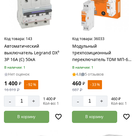
/
ЭСВ
Товаров
по
акции:
9
Код товара:
143
Код товара:
36033
Листовой
Автоматический
Модульный
прокат
выключатель Legrand DX³
трехпозиционный
Товаров
3P 16А (C) 50кА
переключатель TDM МП-63
по
1P 40А SQ0224-0007
В наличии: 1
В наличии: 1
акции:
25
Нет оценок
4.8
5 отзывов
1 400
460
₽
₽
- 92 %
- 33 %
Оголовоки
16 819
₽
687
₽
СВ
1 400 ₽
460 ₽
-
-
Товаров
+
+
Кол-во: 1
Кол-во: 1
по
акции:
4
В корзину
В корзину
Фиксатор
арматуры