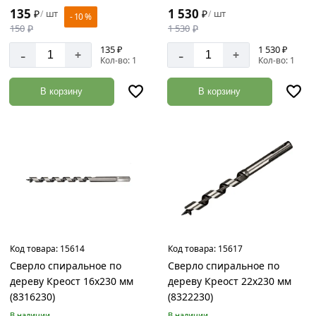
135
1 530
₽
шт
₽
шт
/
/
- 10 %
150
₽
1 530
₽
135 ₽
1 530 ₽
-
-
+
+
Кол-во: 1
Кол-во: 1
В корзину
В корзину
Код товара:
15614
Код товара:
15617
Сверло спиральное по
Сверло спиральное по
дереву Креост 16х230 мм
дереву Креост 22х230 мм
(8316230)
(8322230)
В наличии
В наличии