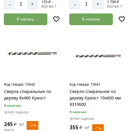
155 ₽
1 790 ₽
-
-
+
+
45
Кол-во: 1
Кол-во: 1
мм
50
В корзину
В корзину
мм
55
мм
6
мм
8
мм
Код товара:
15642
Код товара:
15661
Сверла спиральные по
Сверло спиральное по
дереву 8х460 Креост
дереву Креост 10х600 мм
8310600
В наличии
Нет оценок
В наличии
Нет оценок
245
₽
шт
/
- 2 %
355
₽
шт
/
- 1 %
250
₽