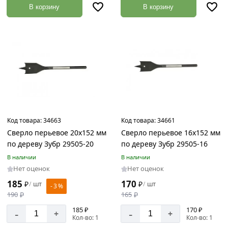
В корзину
В корзину
Материал
Инструментальная
сталь
Металл
Сталь
Углеродистая
сталь
Код товара:
34663
Код товара:
34661
Сверло перьевое 20х152 мм
Сверло перьевое 16х152 мм
по дереву Зубр 29505-20
по дереву Зубр 29505-16
Диаметр
В наличии
В наличии
Нет оценок
Нет оценок
185
170
₽
шт
₽
шт
/
/
- 3 %
10
190
₽
165
₽
мм
185 ₽
170 ₽
-
-
+
+
12
Кол-во: 1
Кол-во: 1
мм