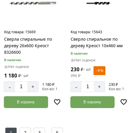
Код товара:
15669
Код товара:
15643
Сверла спиральные по
Сверло спиральное по
дереву 26х600 Креост
дереву Креост 10х460 мм
8326600
В наличии
Нет оценок
В наличии
Нет оценок
230
₽
шт
/
- 9 %
1 180
252
₽
₽
шт
/
1 180 ₽
230 ₽
-
-
+
+
Кол-во: 1
Кол-во: 1
В корзину
В корзину
...
1
2
3
5