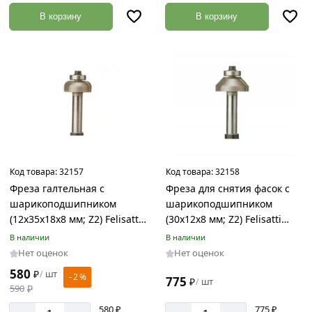
В корзину
В корзину
14
мм
15
мм
150
мм
16
мм
18
Код товара:
32157
Код товара:
32158
мм
Фреза галтельная с
Фреза для снятия фасок с
20
шарикоподшипником
шарикоподшипником
мм
(12х35x18x8 мм; Z2) Felisatti
(30х12x8 мм; Z2) Felisatti
933930112
933700630
22
В наличии
В наличии
мм
Нет оценок
Нет оценок
Длина
24
580
₽
шт
/
- 2 %
775
₽
шт
/
изделия
мм
590
₽
25
120
580 ₽
775 ₽