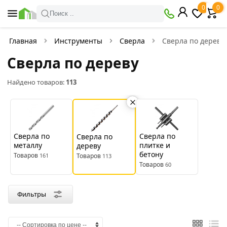
×
0
0
Фильтры
Поиск ..
Найдено товаров:
113
Главная
Инструменты
Сверла
Сверла по дереву
Сверла по дереву
В
Со
наличии
скидкой
Найдено товаров:
113
Цена
руб.
Сверла по
Сверла по
Сверла по
металлу
плитке и
дереву
—
бетону
Товаров
161
Товаров
113
Товаров
60
Производитель
Фильтры
Felisatti
FIT
KRANZ
Matrix
Pobedit
Strong
Зубр
Креост
Резолюкс
Сибртех