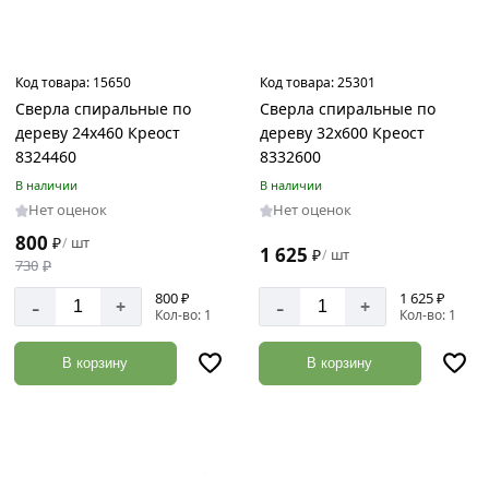
Код товара:
15650
Код товара:
25301
Сверла спиральные по
Сверла спиральные по
дереву 24х460 Креост
дереву 32х600 Креост
8324460
8332600
В наличии
В наличии
Нет оценок
Нет оценок
800
₽
шт
/
1 625
₽
шт
/
730
₽
800 ₽
1 625 ₽
-
-
+
+
Кол-во: 1
Кол-во: 1
В корзину
В корзину