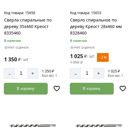
Код товара:
15656
Код товара:
15653
Сверла спиральные по
Сверло спиральное по
дереву 35х460 Креост
дереву Креост 28х460 мм
8335460
8328460
В наличии
В наличии
Нет оценок
Нет оценок
1 025
₽
шт
/
- 2 %
1 350
₽
шт
/
1 050
₽
1 350 ₽
1 025 ₽
-
-
+
+
Кол-во: 1
Кол-во: 1
В корзину
В корзину