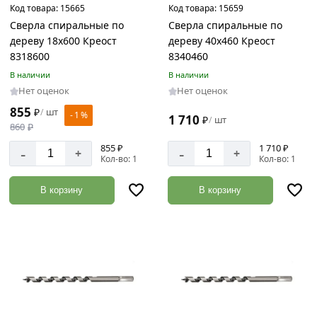
Код товара:
15665
Код товара:
15659
Сверла спиральные по
Сверла спиральные по
дереву 18х600 Креост
дереву 40х460 Креост
8318600
8340460
В наличии
В наличии
Нет оценок
Нет оценок
855
₽
шт
/
- 1 %
1 710
₽
шт
/
860
₽
855 ₽
1 710 ₽
-
-
+
+
Кол-во: 1
Кол-во: 1
В корзину
В корзину