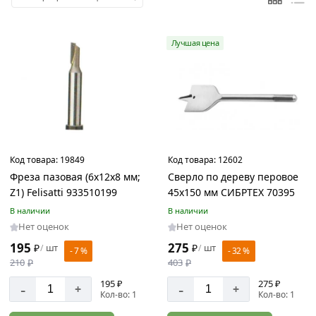
Цвет
Лучшая цена
Серебристый
Серый
Синий
Цинк
Черный
Код товара:
19849
Код товара:
12602
Фреза пазовая (6х12х8 мм;
Сверло по дереву перовое
Z1) Felisatti 933510199
45х150 мм СИБРТЕХ 70395
Страна
В наличии
В наличии
производства
Нет оценок
Нет оценок
Германия
195
275
₽
шт
₽
шт
/
/
- 7 %
- 32 %
Италия
210
₽
403
₽
Китай
195 ₽
275 ₽
-
-
+
+
Кол-во: 1
Кол-во: 1