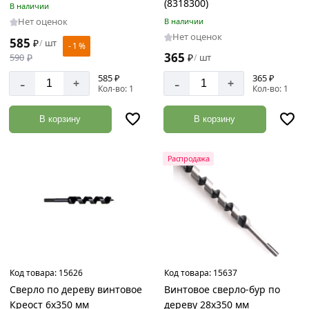
(8318300)
В наличии
Нет оценок
В наличии
Нет оценок
585
₽
шт
/
- 1 %
365
590
₽
₽
шт
/
585 ₽
365 ₽
-
-
+
+
Кол-во: 1
Кол-во: 1
В корзину
В корзину
Распродажа
Код товара:
15626
Код товара:
15637
Сверло по дереву винтовое
Винтовое сверло-бур по
Креост 6х350 мм
дереву 28х350 мм