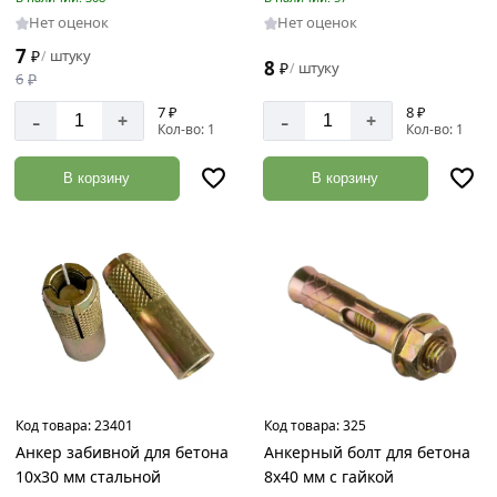
Нет оценок
Нет оценок
Оцинкованная
сталь
7
₽
штуку
/
8
₽
штуку
/
6
₽
Сталь
7 ₽
8 ₽
-
-
+
+
Кол-во: 1
Кол-во: 1
Диаметр
В корзину
В корзину
10
мм
12
мм
14
мм
16
мм
Код товара:
23401
Код товара:
325
18
Анкер забивной для бетона
Анкерный болт для бетона
мм
10х30 мм стальной
8х40 мм с гайкой