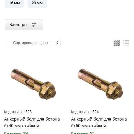
Tech-
Качественный
КРЕП-
крепежная
23
16 мм
20 мм
BEFAST
Fixer
Kraftool
Rizzel
STARFIX
Доброга
Саморезик
БОЛТА
КОМП
Krep
техника
крепеж
Фильтры
Цвет
Желтый
Цинк
Страна
производства
Китай
Россия
Код товара:
323
Код товара:
324
Анкерный болт для бетона
Анкерный болт для бетона
Материал
6х40 мм с гайкой
6х60 мм с гайкой
Латунь
В наличии: 308
В наличии: 57