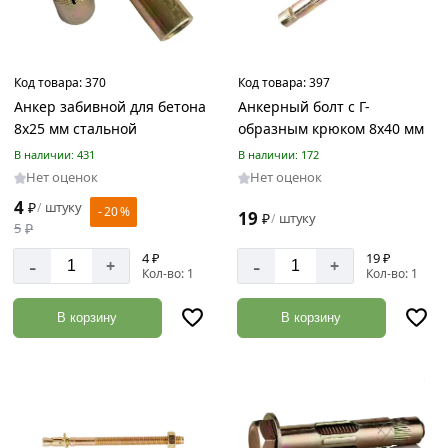
Код товара:
370
Код товара:
397
Анкер забивной для бетона
Анкерный болт с Г-
8х25 мм стальной
образным крюком 8х40 мм
В наличии: 431
В наличии: 172
Нет оценок
Нет оценок
4
₽
штуку
/
- 20 %
19
₽
штуку
/
5
₽
4 ₽
19 ₽
-
-
+
+
Кол-во: 1
Кол-во: 1
В корзину
В корзину