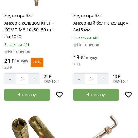
Код товара:
385
Код товара:
382
Анкер с кольцом КРЕП-
Анкерный болт с кольцом
КОМП М8 10x50, 50 шт.
8х45 мм
ако1050
В наличии: 410
Нет оценок
В наличии: 121
Нет оценок
13
₽
штуку
/
21
₽
штуку
/
- 9 %
13
₽
23
₽
21 ₽
13 ₽
-
-
+
+
Кол-во: 1
Кол-во: 1
В корзину
В корзину