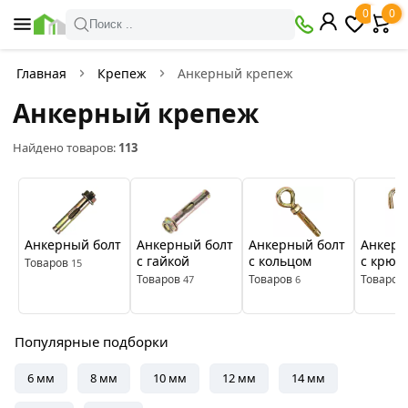
×
0
0
Фильтры
Поиск ..
Найдено товаров:
113
Главная
Крепеж
Анкерный крепеж
Анкерный крепеж
В
Со
наличии
скидкой
Найдено товаров:
113
Цена
руб.
Анкерный болт
Анкерный болт
Анкерный болт
Анкерн
с гайкой
с кольцом
с крюк
—
Товаров
15
Товаров
Товаров
Товаров
47
6
Производитель
Популярные подборки
6 мм
8 мм
10 мм
12 мм
14 мм