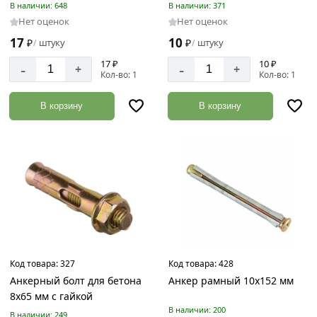
20
В наличии: 648
В наличии: 371
мм
Нет оценок
Нет оценок
25
17
10
₽
штуку
₽
штуку
/
/
мм
17 ₽
10 ₽
-
-
+
+
Кол-во: 1
Кол-во: 1
6
мм
В корзину
В корзину
8
мм
Код товара:
327
Код товара:
428
Анкерный болт для бетона
Анкер рамный 10х152 мм
8х65 мм с гайкой
В наличии: 200
В наличии: 249