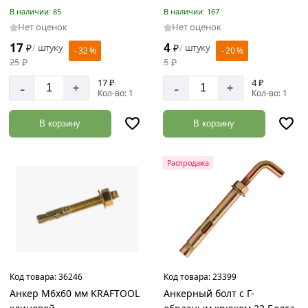
В наличии: 85
В наличии: 167
Нет оценок
Нет оценок
17
4
₽
штуку
₽
штуку
/
/
- 32 %
- 20 %
25
₽
5
₽
17 ₽
4 ₽
-
-
+
+
Кол-во: 1
Кол-во: 1
В корзину
В корзину
Распродажа
Код товара:
36246
Код товара:
23399
Анкер М6x60 мм KRAFTOOL
Анкерный болт с Г-