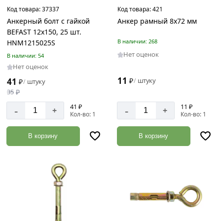
Код товара:
37337
Код товара:
421
Анкерный болт с гайкой
Анкер рамный 8х72 мм
BEFAST 12x150, 25 шт.
В наличии: 268
HNM1215025S
Нет оценок
В наличии: 54
Нет оценок
11
41
₽
штуку
/
₽
штуку
/
35
₽
41 ₽
11 ₽
-
-
+
+
Кол-во: 1
Кол-во: 1
В корзину
В корзину