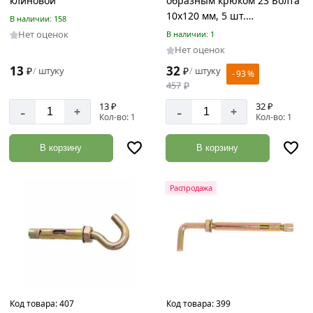
клиновой
образным крюком 23 Болта
10x120 мм, 5 шт.
В наличии: 158
B1B001012061007
Нет оценок
В наличии: 1
Нет оценок
13
32
₽
штуку
₽
штуку
/
/
- 93 %
457
₽
13 ₽
32 ₽
-
-
+
+
Кол-во: 1
Кол-во: 1
В корзину
В корзину
Распродажа
Код товара:
407
Код товара:
399