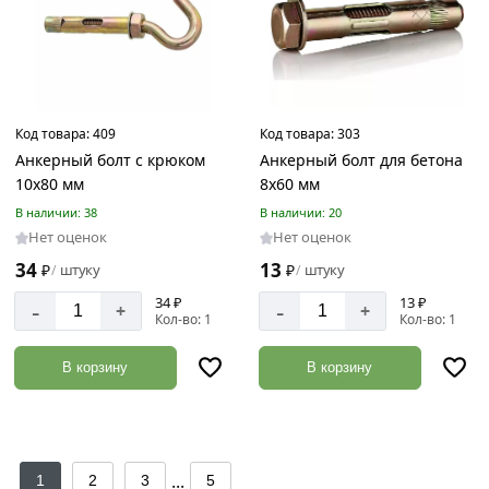
Код товара:
409
Код товара:
303
Анкерный болт с крюком
Анкерный болт для бетона
10х80 мм
8х60 мм
В наличии: 38
В наличии: 20
Нет оценок
Нет оценок
34
13
₽
штуку
₽
штуку
/
/
34 ₽
13 ₽
-
-
+
+
Кол-во: 1
Кол-во: 1
В корзину
В корзину
...
1
2
3
5