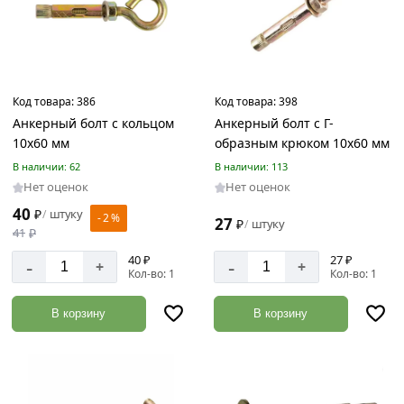
Код товара:
386
Код товара:
398
Анкерный болт с кольцом
Анкерный болт с Г-
10х60 мм
образным крюком 10х60 мм
В наличии: 62
В наличии: 113
Нет оценок
Нет оценок
40
₽
штуку
/
- 2 %
27
₽
штуку
/
41
₽
40 ₽
27 ₽
-
-
+
+
Кол-во: 1
Кол-во: 1
В корзину
В корзину