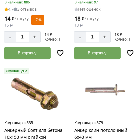
В наличии: 886
В наличии: 97
4.7
3 отзывов
Нет оценок
14
18
₽
штуку
₽
штуку
/
/
- 7 %
15
₽
13
₽
14 ₽
18 ₽
-
-
+
+
Кол-во: 1
Кол-во: 1
В корзину
В корзину
Лучшая цена
Код товара:
335
Код товара:
379
Анкерный болт для бетона
Анкер клин потолочный
10х150 мм с гайкой
6х40 мм