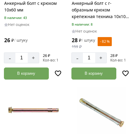
Анкерный болт с крюком
Анкерный болт с г-
10х60 мм
образным крюком
крепежная техника 10x100
В наличии: 43
60124
Нет оценок
В наличии: 8
Нет оценок
26
28
₽
штуку
₽
штуку
/
/
- 82 %
159
₽
26 ₽
28 ₽
-
-
+
+
Кол-во: 1
Кол-во: 1
В корзину
В корзину