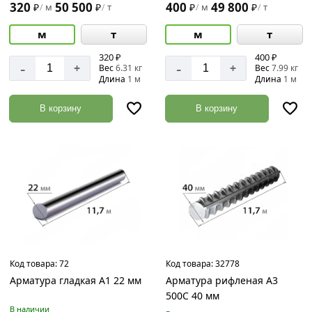
320
50 500
400
49 800
₽
м
₽
т
₽
м
₽
т
/
/
/
/
м
т
м
т
320 ₽
400 ₽
-
-
+
+
Вес
6.31 кг
Вес
7.99 кг
Длина
1 м
Длина
1 м
В корзину
В корзину
Код товара:
72
Код товара:
32778
Арматура гладкая А1 22 мм
Арматура рифленая А3
500С 40 мм
В наличии