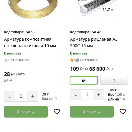
Код товара:
24092
Код товара:
24048
Арматура композитная
Арматура рифленая А3
стеклопластиковая 10 мм
500С 16 мм
В наличии
В наличии
Нет оценок
5
1 отзывов
109
68 600
₽
м
₽
т
/
/
28
₽
метр
/
м
т
24
₽
109 ₽
-
28 ₽
+
-
Вес
1.58 кг
+
Кол-во: 1
Длина
1 м
В корзину
В корзину