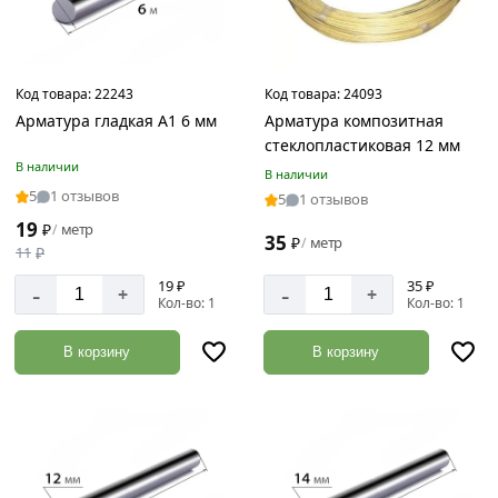
Код товара:
22243
Код товара:
24093
Арматура гладкая А1 6 мм
Арматура композитная
стеклопластиковая 12 мм
В наличии
В наличии
5
1 отзывов
5
1 отзывов
19
₽
метр
/
35
₽
метр
/
11
₽
19 ₽
35 ₽
-
-
+
+
Кол-во: 1
Кол-во: 1
В корзину
В корзину