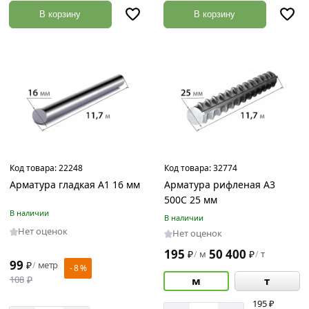
В корзину
В корзину
Код товара:
22248
Код товара:
32774
Арматура гладкая А1 16 мм
Арматура рифленая А3
500С 25 мм
В наличии
В наличии
Нет оценок
Нет оценок
195
50 400
₽
м
₽
т
/
/
99
₽
метр
/
- 8 %
108
₽
м
т
195 ₽