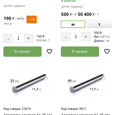
В наличии
Нет оценок
Нет оценок
500
50 400
₽
м
₽
т
/
/
190
₽
метр
/
- 1 %
191
₽
м
т
500 ₽
-
190 ₽
+
-
Вес
9.87 кг
+
Кол-во: 1
Длина
1 м
В корзину
В корзину
Код товара:
23419
Код товара:
9911
Арматура гладкая А1 25 мм
Арматура гладкая А1 40 мм