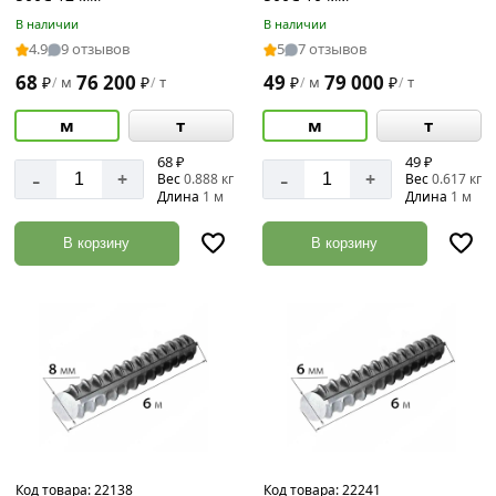
В наличии
В наличии
Диаметр
4.9
9 отзывов
5
7 отзывов
68
76 200
49
79 000
₽
м
₽
т
₽
м
₽
т
/
/
/
/
10
м
т
м
т
мм
68 ₽
49 ₽
-
-
+
+
12
Вес
0.888 кг
Вес
0.617 кг
Длина
1 м
Длина
1 м
мм
14
В корзину
В корзину
мм
16
мм
18
мм
20
мм
22
мм
Код товара:
22138
Код товара:
22241