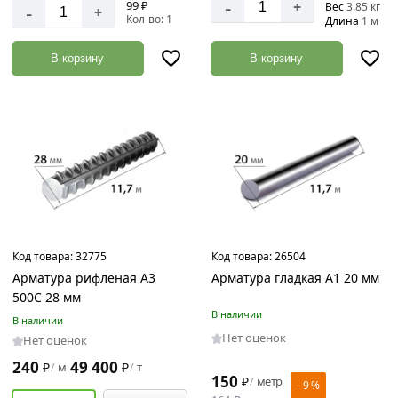
-
99 ₽
+
-
Вес
3.85 кг
+
Кол-во: 1
Длина
1 м
В корзину
В корзину
Код товара:
32775
Код товара:
26504
Арматура рифленая А3
Арматура гладкая А1 20 мм
500С 28 мм
В наличии
В наличии
Нет оценок
Нет оценок
240
49 400
₽
м
₽
т
/
/
150
₽
метр
/
- 9 %