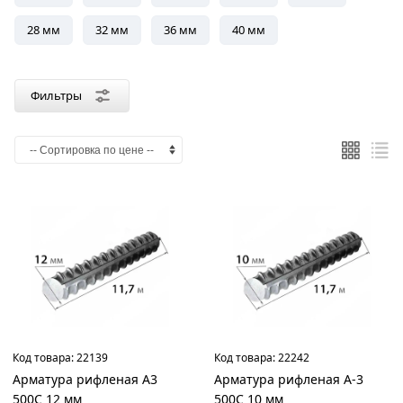
28 мм
32 мм
36 мм
40 мм
Цвет
Желтый
Серый
Фильтры
Страна
производства
Россия
Материал
Пластик
Сталь
Код товара:
22139
Код товара:
22242
Арматура рифленая А3
Арматура рифленая А-3
500С 12 мм
500С 10 мм