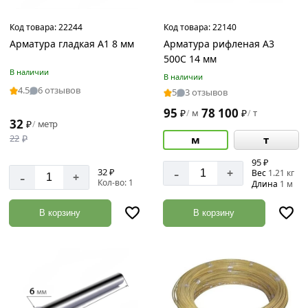
Класс
Код товара:
22244
Код товара:
22140
арматуры
Арматура гладкая А1 8 мм
Арматура рифленая А3
500С 14 мм
А1,
В наличии
А240
В наличии
4.5
6 отзывов
5
3 отзывов
А3
95
78 100
₽
м
₽
т
А500С
/
/
32
₽
метр
/
22
₽
м
т
95 ₽
-
32 ₽
+
-
Вес
1.21 кг
+
Кол-во: 1
Длина
1 м
В корзину
В корзину