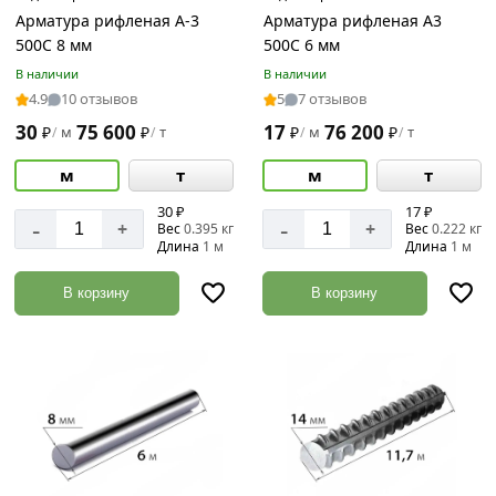
Арматура рифленая А-3
Арматура рифленая А3
25
500С 8 мм
500С 6 мм
мм
В наличии
В наличии
28
4.9
10 отзывов
5
7 отзывов
мм
30
75 600
17
76 200
₽
м
₽
т
₽
м
₽
т
/
/
/
/
Длина
32
прутков
мм
м
т
м
т
36
11.7
30 ₽
17 ₽
-
-
мм
м
+
+
Вес
0.395 кг
Вес
0.222 кг
Длина
1 м
Длина
1 м
40
6
мм
м
В корзину
В корзину
6
мм
8
Фактура
мм
Гладкая
Рифленая