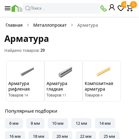
×
0
0
Фильтры
Поиск ..
Найдено товаров:
29
Главная
Металлопрокат
Арматура
Арматура
В
Со
наличии
скидкой
Найдено товаров:
29
Цена
руб.
Арматура
Арматура
Композитная
рифленая
гладкая
арматура
—
Товаров
Товаров
Товаров
14
11
4
Популярные подборки
Производитель
6 мм
8 мм
10 мм
12 мм
14 мм
No
Северсталь
name
16 мм
18 мм
20 мм
22 мм
25 мм