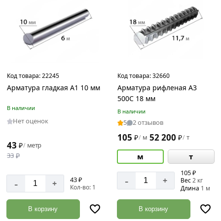
Код товара:
22245
Код товара:
32660
Арматура гладкая А1 10 мм
Арматура рифленая А3
500С 18 мм
В наличии
В наличии
Нет оценок
5
2 отзывов
105
52 200
₽
м
₽
т
/
/
43
₽
метр
/
33
₽
м
т
105 ₽
-
43 ₽
+
-
Вес
2 кг
+
Кол-во: 1
Длина
1 м
В корзину
В корзину