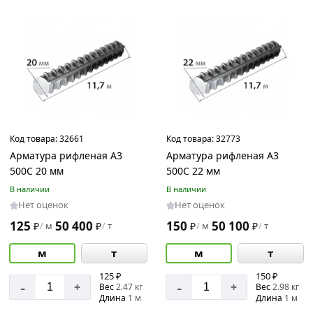
Код товара:
32661
Код товара:
32773
Арматура рифленая А3
Арматура рифленая А3
500С 20 мм
500С 22 мм
В наличии
В наличии
Нет оценок
Нет оценок
125
50 400
150
50 100
₽
м
₽
т
₽
м
₽
т
/
/
/
/
м
т
м
т
125 ₽
150 ₽
-
-
+
+
Вес
2.47 кг
Вес
2.98 кг
Длина
1 м
Длина
1 м