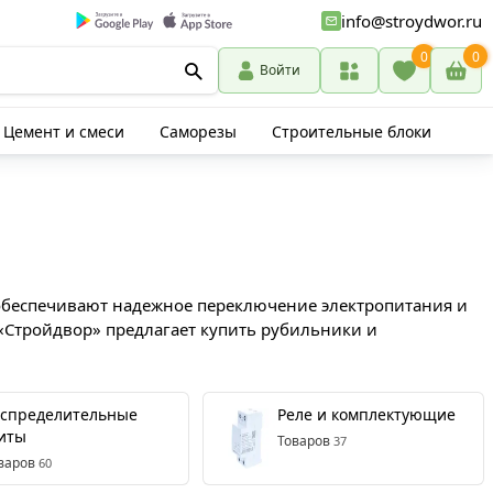
info@stroydwor.ru
0
0
Войти
Цемент и смеси
Саморезы
Строительные блоки
ни обеспечивают надежное переключение электропитания и
«Стройдвор» предлагает купить рубильники и
аспределительные
Реле и комплектующие
иты
Товаров
37
варов
60