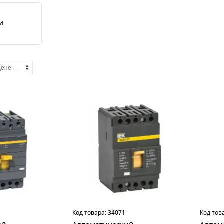
и
Код товара:
34071
Код тов