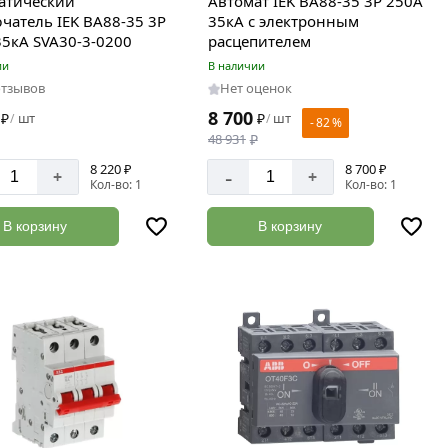
атический
Автомат IEK ВА88-35 3Р 250А
чатель IEK ВА88-35 3Р
35кА с электронным
35кА SVA30-3-0200
расцепителем
ии
В наличии
отзывов
Нет оценок
8 700
₽
шт
₽
шт
/
/
- 82 %
48 931
₽
8 220 ₽
8 700 ₽
-
+
+
Кол-во: 1
Кол-во: 1
В корзину
В корзину