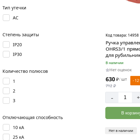
Тип утечки
АС
Степень защиты
Код товара:
14958
Ручка управле
IP20
OHRS3/1 прям
IP30
для рубильник
В наличии
Нет оценок
Количество полюсов
630
₽
шт
/
- 12
1
712
₽
2
-
+
3
В корзин
Отключающая способность
10 кА
Нет в наличии
25 кА