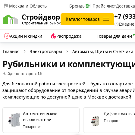
Москва и Область
Бренды
Прайс лист
Доставк
+7 (93
Стройдвор
Каталог товаров
Строительный рынок
Ежеднев
Акции и скидки
Распродажа
Товары для дачи
Главная
Электротовары
Автоматы, Щиты и Счетчики
Рубильники и комплектующ
Найдено товаров:
15
Для безопасной работы электросетей – будь то в квартир
защищают оборудование от повреждений в случае аварий
комплектующие по доступной цене в Москве с доставкой.
Автоматические
Дифавтоматы 
выключатели
Товаров
11
Товаров
81