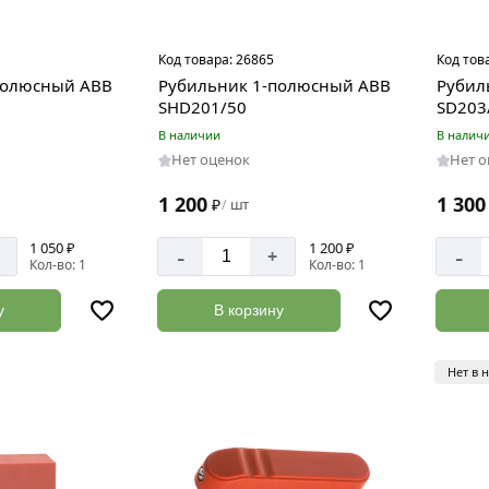
Код товара:
26865
Код тов
полюсный ABB
Рубильник 1-полюсный ABB
Рубил
SHD201/50
SD203
В наличии
В налич
Нет оценок
Нет 
1 200
1 300
₽
шт
/
1 050 ₽
1 200 ₽
-
-
+
Кол-во: 1
Кол-во: 1
у
В корзину
Нет в 