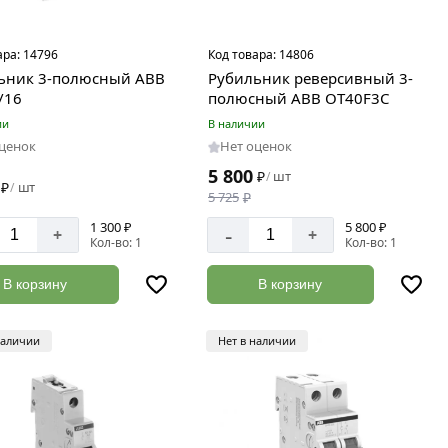
ара:
14796
Код товара:
14806
ьник 3-полюсный ABB
Рубильник реверсивный 3-
/16
полюсный ABB OT40F3C
ии
В наличии
оценок
Нет оценок
5 800
₽
шт
/
₽
шт
/
5 725
₽
1 300 ₽
5 800 ₽
-
+
+
Кол-во: 1
Кол-во: 1
В корзину
В корзину
наличии
Нет в наличии