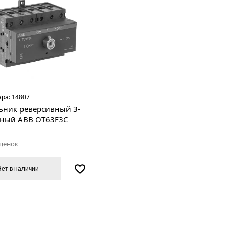
ара:
14807
ьник реверсивный 3-
ный ABB OT63F3C
оценок
Нет в наличии