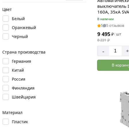
Автоматическ
выключатель IE
Цвет
160А, 35кА SV
Белый
В наличии
5
5 отзывов
Оранжевый
9 495
₽
шт
/
Черный
8 221
₽
-
+
Страна производства
Германия
В корзин
Китай
Россия
Финляндия
Швейцария
Материал
Пластик