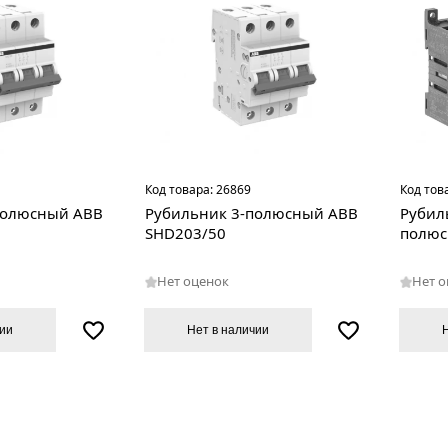
Код товара:
26869
Код тов
полюсный ABB
Рубильник 3-полюсный ABB
Рубил
SHD203/50
полюс
Нет оценок
Нет 
чии
Нет в наличии