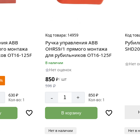
Код товара:
14959
Код тов
ния ABB
Ручка управления ABB
Рубил
ого монтажа
OHRS9/1 прямого монтажа
SHD20
ов OT16-125F
для рубильников OT16-125F
В наличии
Нет 
Нет оценок
850
₽
шт
/
 %
596
₽
630 ₽
850 ₽
-
+
Кол-во: 1
Кол-во: 1
у
В корзину
Нет в наличии
Нет в 