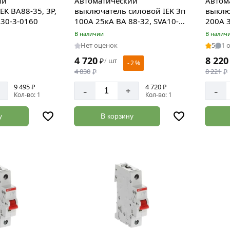
ий
Автоматический
Автом
K ВА88-35, 3Р,
выключатель силовой IEK 3п
выклю
A30-3-0160
100А 25кА ВА 88-32, SVA10-3-
200А 
0100
В наличии
В налич
Нет оценок
5
1 
4 720
8 220
₽
шт
/
- 2 %
4 830
₽
8 221
₽
9 495 ₽
4 720 ₽
-
-
+
Кол-во: 1
Кол-во: 1
у
В корзину