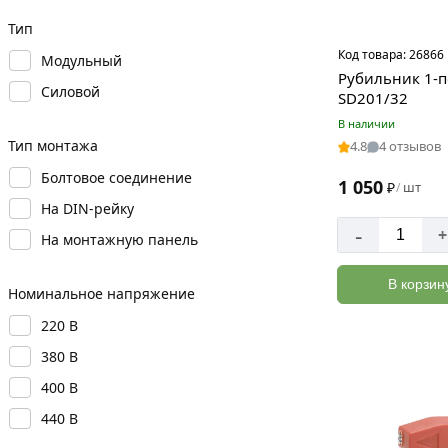
Тип
Код товара:
26866
Модульный
Рубильник 1-
Силовой
SD201/32
В наличии
Тип монтажа
4.8
4 отзывов
Болтовое соединение
1 050
₽
шт
/
На DIN-рейку
-
+
На монтажную панель
В корзин
Номинальное напряжение
220 В
380 В
400 В
440 В