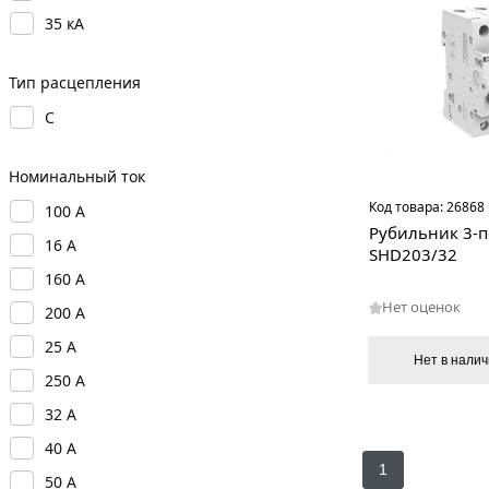
35 кА
Тип расцепления
C
Номинальный ток
Код товара:
26868
100 А
Рубильник 3-
16 А
SHD203/32
160 А
Нет оценок
200 А
25 А
Нет в нали
250 А
32 А
40 А
1
50 А