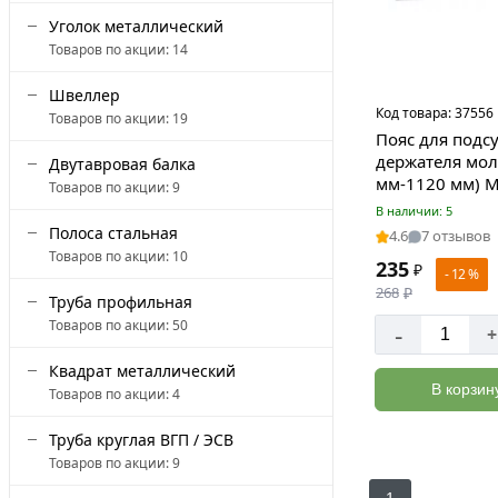
Уголок металлический
Товаров по акции:
14
Швеллер
Код товара:
37556
Товаров по акции:
19
Пояс для подс
держателя мол
Двутавровая балка
мм-1120 мм) M
Товаров по акции:
9
В наличии: 5
Полоса стальная
4.6
7 отзывов
Товаров по акции:
10
235
₽
- 12 %
268
₽
Труба профильная
Товаров по акции:
50
-
+
Квадрат металлический
В корзин
Товаров по акции:
4
Труба круглая ВГП / ЭСВ
Товаров по акции:
9