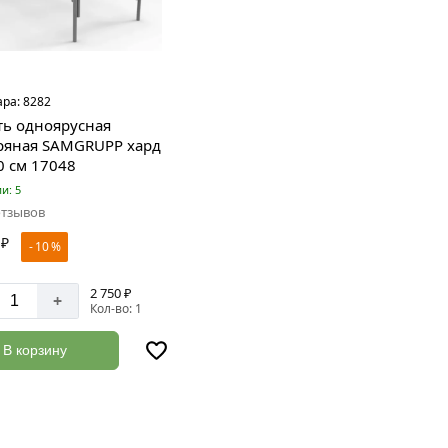
ара:
8282
ть одноярусная
ряная SAMGRUPP хард
0 см 17048
и: 5
отзывов
₽
- 10 %
2 750 ₽
+
Кол-во: 1
В корзину