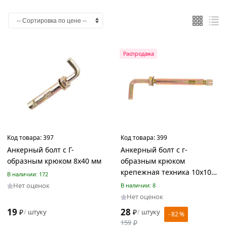
Цвет
Желтый
Распродажа
Страна
производства
Китай
Россия
Код товара:
397
Код товара:
399
Анкерный болт с Г-
Анкерный болт с г-
образным крюком 8х40 мм
образным крюком
Материал
крепежная техника 10x100
В наличии: 172
Оцинкованная
60124
Нет оценок
В наличии: 8
сталь
Нет оценок
Сталь
19
28
₽
штуку
₽
штуку
/
/
- 82 %
159
₽