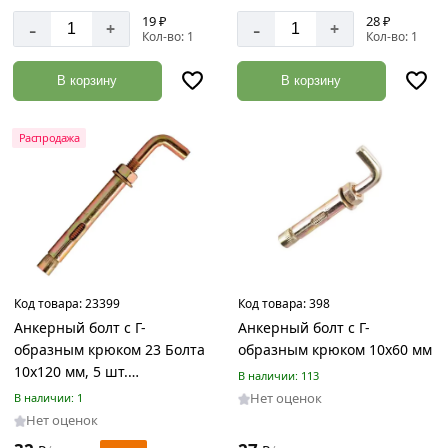
19 ₽
28 ₽
-
-
+
+
Кол-во: 1
Кол-во: 1
Диаметр
10
В корзину
В корзину
мм
12
Распродажа
мм
14
мм
8
мм
Код товара:
23399
Код товара:
398
Анкерный болт с Г-
Анкерный болт с Г-
образным крюком 23 Болта
образным крюком 10х60 мм
10x120 мм, 5 шт.
В наличии: 113
B1B001012061007
Нет оценок
В наличии: 1
Нет оценок