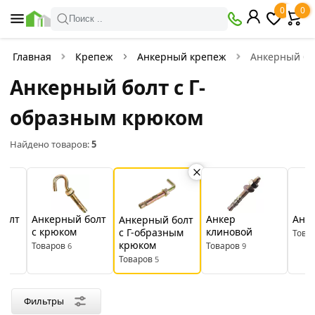
×
0
0
Фильтры
Поиск ..
Найдено товаров:
5
Главная
Крепеж
Анкерный крепеж
Анкерный бо
Анкерный болт с Г-
В
Со
наличии
скидкой
образным крюком
Найдено товаров:
5
Цена
руб.
—
болт
Анкерный болт
Анкер
Анк
Анкерный болт
с крюком
клиновой
с Г-образным
Това
крюком
Товаров
Товаров
6
9
Производитель
Товаров
5
крепежная
23
Rizzel
БОЛТА
техника
Фильтры