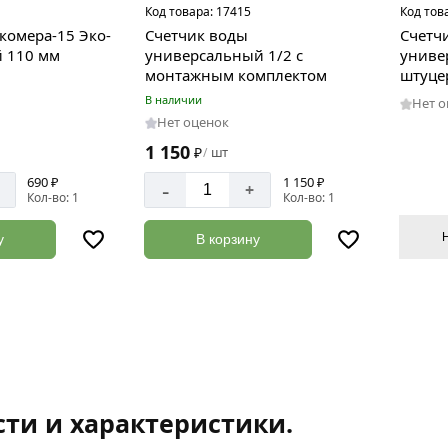
Код товара:
17415
Код тов
комера-15 Эко-
Счетчик воды
Счетч
 110 мм
универсальный 1/2 с
униве
монтажным комплектом
штуце
В наличии
Нет 
Нет оценок
1 150
₽
шт
/
690 ₽
1 150 ₽
-
+
Кол-во: 1
Кол-во: 1
у
В корзину
ти и характеристики.