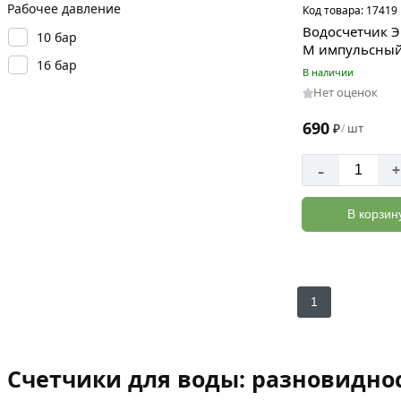
Рабочее давление
Код товара:
17419
Водосчетчик Э
10 бар
М импульсный
16 бар
В наличии
Нет оценок
690
₽
шт
/
-
+
В корзин
1
Счетчики для воды: разновиднос