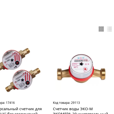
ара:
17416
Код товара:
29113
рсальный счетчик для
Счетчик воды ЭКО-М
3/4" без соединений
ЭКОМЕРА-20 универсальный