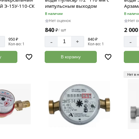
й Э-15У-110-СК
импульсным выходом
Арзам
В наличии
В налич
Нет оценок
Нет 
840
2 000
₽
шт
/
950 ₽
840 ₽
-
-
+
Кол-во: 1
Кол-во: 1
у
В корзину
Нет в 