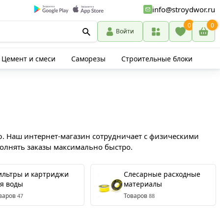
info@stroydwor.ru
0
0
Войти
Цемент и смеси
Саморезы
Строительные блоки
ю. Наш интернет-магазин сотрудничает с физическими
олнять заказы максимально быстро.
ильтры и картриджи
Слесарные расходные
я воды
материалы
варов
Товаров
47
88