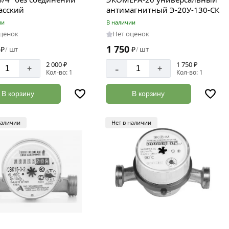
асский
антимагнитный Э-20У-130-СК
ии
В наличии
оценок
Нет оценок
1 750
₽
шт
₽
шт
/
/
2 000 ₽
1 750 ₽
-
+
+
Кол-во: 1
Кол-во: 1
В корзину
В корзину
наличии
Нет в наличии