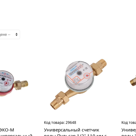
Код товара:
29648
Код тов
 ЭКО-М
Универсальный счетчик
Униве
ниверсальный
воды Пульсар 1/2" 110 мм с
воды 