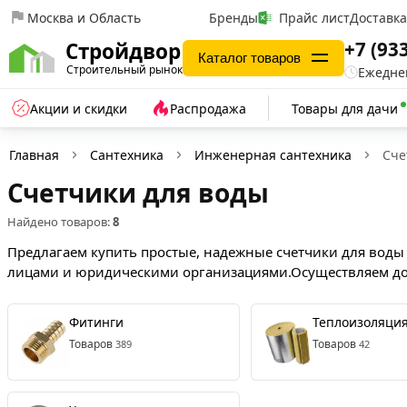
Москва и Область
Бренды
Прайс лист
Доставк
+7 (93
Стройдвор
Каталог товаров
Строительный рынок
Ежеднев
Акции и скидки
Распродажа
Товары для дачи
Главная
Сантехника
Инженерная сантехника
Сче
Счетчики для воды
Найдено товаров:
8
Предлагаем купить простые, надежные счетчики для воды
лицами и юридическими организациями.Осуществляем дост
Фитинги
Теплоизоляция
Товаров
Товаров
389
42