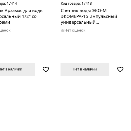
ара:
17414
Код товара:
17418
ик Арзамас для воды
Счетчик воды ЭКО-М
рсальный 1/2" со
ЭКОМЕРА-15 импульсный
рами
универсальный
антимагнитный Э-15УИ-110-
оценок
Нет оценок
СК
Нет в наличии
Нет в наличии