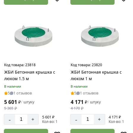
Полимерно-
песчаный
Диаметр
1000
мм
1500
Код товара:
23818
Код товара:
23820
мм
ЖБИ Бетонная крышка с
ЖБИ Бетонная крышка с
2000
люком 1.5 м
люком 1 м
мм
В наличии
В наличии
5
1 отзывов
5
1 отзывов
700
мм
5 601
4 171
₽
штуку
₽
штуку
/
/
5 365
₽
4 170
₽
5 601 ₽
4 171 ₽
-
-
+
+
Кол-во: 1
Кол-во: 1