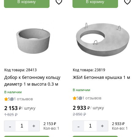
В корзину
В корзину
Код товара:
28413
Код товара:
23819
Добор к бетонному кольцу
ЖБИ Бетонная крышка 1 м
диаметр 1 м высота 0.3 м
В наличии
В наличии
5
1 отзывов
5
1 отзывов
2 933
2 153
₽
штуку
/
₽
штуку
/
2 850
₽
1 825
₽
2 153 ₽
2 933 ₽
-
-
+
+
Кол-во: 1
Кол-во: 1