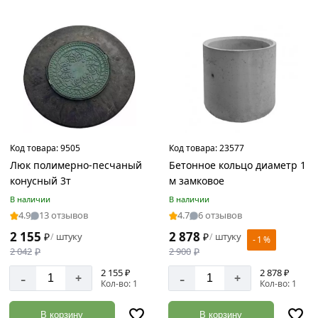
Цвет
Зеленый
Серый
Черный
Код товара:
9505
Код товара:
23577
Страна
Люк полимерно-песчаный
Бетонное кольцо диаметр 1
производства
конусный 3т
м замковое
Россия
В наличии
В наличии
4.9
13 отзывов
4.7
6 отзывов
2 155
2 878
₽
штуку
₽
штуку
/
/
- 1 %
2 042
₽
2 900
₽
Материал
2 155 ₽
2 878 ₽
-
-
Бетон
+
+
Кол-во: 1
Кол-во: 1
Полимерно-
композитный
В корзину
В корзину