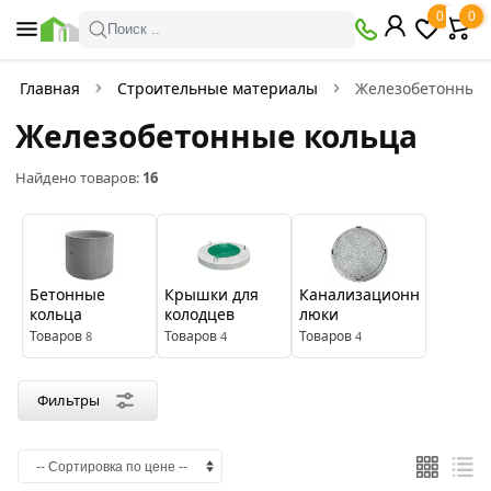
×
0
0
Фильтры
Поиск ..
Найдено товаров:
16
Главная
Строительные материалы
Железобетонные 
Железобетонные кольца
В
Со
наличии
скидкой
Найдено товаров:
16
Цена
руб.
Бетонные
Крышки для
Канализационные
кольца
колодцев
люки
—
Товаров
Товаров
Товаров
8
4
4
Производитель
Фильтры
Стройдвор