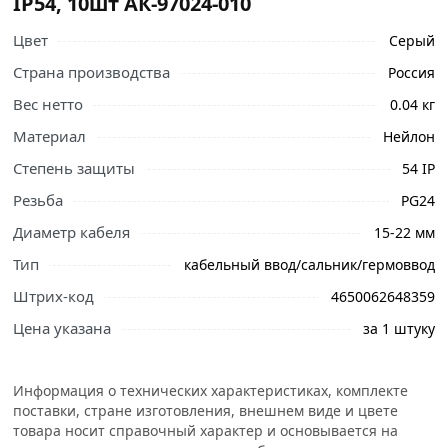
IP54, 10шт АК-97024-010
Цвет
Серый
Страна производства
Россия
Вес нетто
0.04 кг
Материал
Нейлон
Степень защиты
54 IP
Резьба
PG24
Ознакомьтесь с подробными характеристиками,
Диаметр кабеля
15-22 мм
описанием и отзывами о товаре, чтобы сделать
Тип
кабельный ввод/сальник/гермоввод
правильный выбор и заказать онлайн. Наши
профессиональные менеджеры обработают заказ и
Штрих-код
4650062648359
свяжутся с Вами для согласования условий доставки
Цена указана
за 1 штуку
или самовывоза.
Сальник УРАЛ ПАК PG24 диаметр проводника 15-22мм
Информация о технических характеристиках, комплекте
IP54, 10шт АК-97024-010 предназначен для ввода
поставки, стране изготовления, внешнем виде и цвете
проводов и кабелей в электрощитовое оборудование с
товара носит справочный характер и основывается на
целью защиты проводников от механического