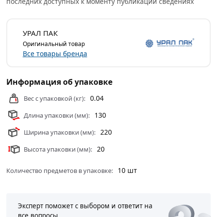
последних доступных к моменту публикации сведениях
повреждения и защиты самой сборки от
проникновения пыли и влаги в месте ввода.
УРАЛ ПАК
Устойчивость к воздействию агрессивных средств (
соль, кислоты, пары алкоголя, смазочные вещества).
Оригинальный товар
Все товары бренда
Условия доставки и цены на товар Сальник УРАЛ ПАК
PG24 диаметр проводника 15-22мм IP54, 10шт
Информация об упаковке
АК-97024-010 из категории
Лампы
действительны в
Москве и области.
0.04
Вес с упаковкой (кг):
130
Длина упаковки (мм):
220
Ширина упаковки (мм):
20
Высота упаковки (мм):
10 шт
Количество предметов в упаковке:
Эксперт поможет с выбором и ответит на
все вопросы