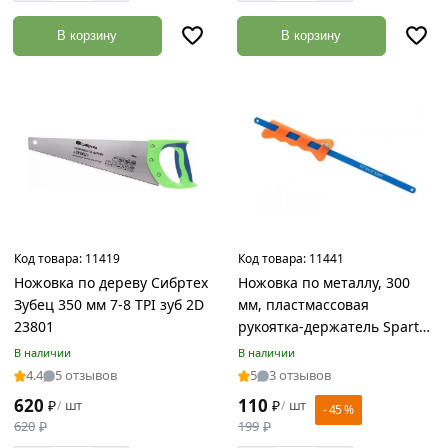
синий
В корзину
В корзину
Синий
Цинк
Черный
Черный
/
Синий
Страна
Черный/
производства
красный
Германия
Код товара:
11419
Код товара:
11441
черный/
Китай
оранжевый
Ножовка по дереву Сибртех
Ножовка по металлу, 300
Зубец 350 мм 7-8 TPI зуб 2D
мм, пластмассовая
Россия
23801
рукоятка-держатель Sparta
775635
В наличии
В наличии
4.4
5 отзывов
5
3 отзывов
Материал
620
110
₽
шт
₽
шт
/
/
- 45 %
620
₽
199
₽
ABS-