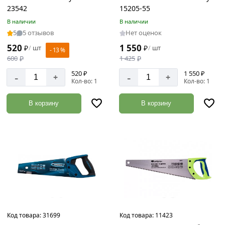
23542
15205-55
В наличии
В наличии
5
5 отзывов
Нет оценок
520
1 550
₽
шт
₽
шт
/
/
- 13 %
600
₽
1 425
₽
520 ₽
1 550 ₽
-
-
+
+
Кол-во: 1
Кол-во: 1
В корзину
В корзину
Код товара:
31699
Код товара:
11423