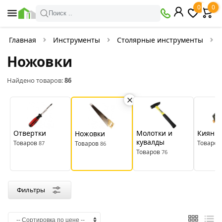
×
0
0
Фильтры
Поиск ..
Найдено товаров:
86
Главная
Инструменты
Столярные инструменты
Ножовки
В
Со
наличии
скидкой
Найдено товаров:
86
Цена
руб.
Отвертки
Молотки и
Киянк
Ножовки
кувалды
—
Товаров
Товаров
87
Товаров
86
Товаров
76
Производитель
Фильтры