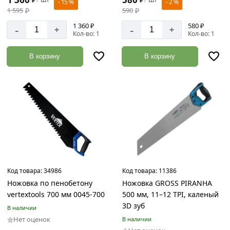
мм
- 15 %
- 2 %
2D
1 595
₽
590
₽
550
3D
1 360 ₽
580 ₽
-
-
мм
+
+
Кол-во: 1
Кол-во: 1
обратные
600
мм
с
В корзину
В корзину
твердосплавной
625
вставкой
мм
универсальные
650
мм
700
мм
Количество
зубьев
на
дюйм
Код товара:
34986
Код товара:
11386
Ножовка по пенобетону
Ножовка GROSS PIRANHA
vertextools 700 мм 0045-700
500 мм, 11–12 TPI, каленый
3D зуб
В наличии
11
Нет оценок
В наличии
11-