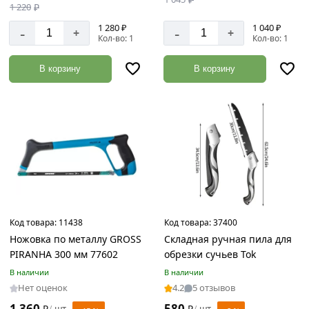
1 220
₽
175
мм
1 280 ₽
1 040 ₽
-
-
+
+
Кол-во: 1
Кол-во: 1
250
мм
В корзину
В корзину
300
мм
310
мм
330
мм
350
мм
Код товара:
11438
Код товара:
37400
400
Ножовка по металлу GROSS
Складная ручная пила для
мм
PIRANHA 300 мм 77602
обрезки сучьев Tok
450
В наличии
В наличии
мм
Нет оценок
4.2
5 отзывов
Зубья
500
1 360
580
₽
шт
₽
шт
/
/