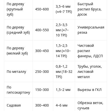
По дереву
Быстрый
3,5–6 мм
(крупный
450–600
распил бруса,
(≈4–7 TPI)
зуб)
досок
2,5–3,5
По дереву
Универсальная
400–550
мм (≈7–
(средний зуб)
резка
10 TPI)
1,5–2,5
Чистовой
По дереву
300–450
мм (≈10–
распил
(мелкий зуб)
14 TPI)
фанеры, ЛДСП
0,8–1,2
Трубы, уголок,
По металлу
250–300
мм (18–32
листовой
TPI)
металл
По
150–300
1,5–2 мм
Вырезы в ГКЛ
гипсокартону
Обрезка веток,
Садовая
300–400
4–6 мм
сучьев