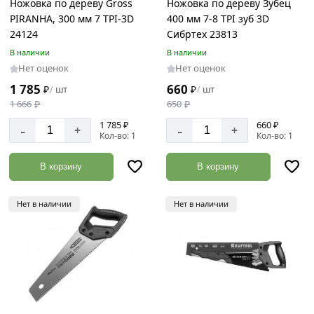
Ножовка по дереву Gross
Ножовка по дереву Зубец
PIRANHA, 300 мм 7 TPI-3D
400 мм 7-8 TPI зуб 3D
24124
Сибртех 23813
В наличии
В наличии
Нет оценок
Нет оценок
1 785
660
₽
шт
₽
шт
/
/
1 666
₽
650
₽
1 785 ₽
660 ₽
-
-
+
+
Кол-во: 1
Кол-во: 1
В корзину
В корзину
Нет в наличии
Нет в наличии