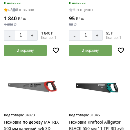
9
В наличии
В наличии
9
4.8
8 отзывов
Нет оценок
1 840
95
₽
шт
₽
шт
/
/
1 636
₽
58
₽
1 840 ₽
95 ₽
-
-
+
+
Кол-во: 1
Кол-во: 1
В корзину
В корзину
Код товара:
34873
Код товара:
31345
Ножовка по дереву MATRIX
Ножовка Kraftool Alligator
500 мм каленый зуб 3D
BLACK 550 мм 11 TPI 3D зуб