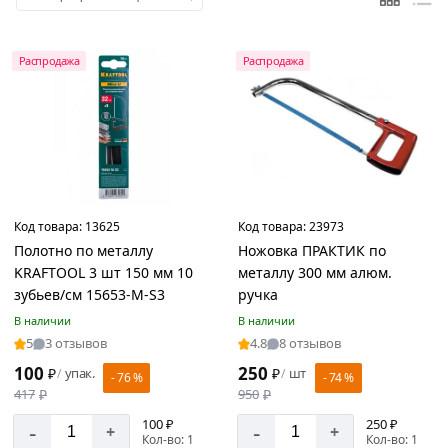
Exprofil
Gross
iTOK
JcTop
Kraftool
Matrix
PALISAD
REXANT
Sparta
vertextools
Зубр
ПРАКТИКА
РОССИЯ
СИБИН
Сибртех
Распродажа
Распродажа
Цвет
зелено
фиолетовый
Код товара:
13625
Код товара:
23973
Зеленый
Полотно по металлу
Ножовка ПРАКТИК по
Красный
KRAFTOOL 3 шт 150 мм 10
металлу 300 мм алюм.
Металл
зубьев/см 15653-M-S3
ручка
серебро
В наличии
В наличии
Оранжевый
5
3 отзывов
4.8
8 отзывов
100
250
₽
упак.
₽
шт
/
/
Серебристый
- 76 %
- 74 %
417
₽
950
₽
Серый
100 ₽
250 ₽
-
-
+
+
Серый/
Кол-во: 1
Кол-во: 1