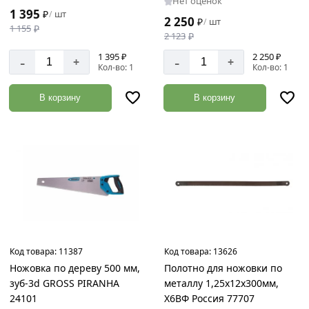
Нет оценок
1 395
12
₽
шт
/
2 250
₽
шт
/
1 155
₽
12
2 123
₽
14
1 395 ₽
2 250 ₽
-
-
+
+
Кол-во: 1
Кол-во: 1
16
В корзину
В корзину
2
24
3.4-
3.8
4
5-
6
7
Код товара:
11387
Код товара:
13626
7-
Ножовка по дереву 500 мм,
Полотно для ножовки по
8
зуб-3d GROSS PIRANHA
металлу 1,25х12х300мм,
7-
24101
Х6ВФ Россия 77707