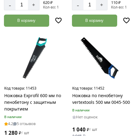
пластик,
620 ₽
110 ₽
-
-
+
+
сталь
Кол-во: 1
Кол-во: 1
конструкционная
В корзину
В корзину
сталь
Металл
Сталь
Углеродистая
сталь
универсальные
Код товара:
11453
Код товара:
11452
Длина
Ножовка Exprofil 600 мм по
Ножовка по пенобетону
изделия
пенобетону с защитным
vertextools 500 мм 0045-500
покрытием
В наличии
Нет оценок
В наличии
4.2
5 отзывов
170
1 040
₽
шт
/
мм
1 280
₽
шт
/
1 045
₽