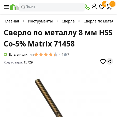
0
0
Поиск ..
Главная
Инструменты
Сверла
Сверла по металл
Сверло по металлу 8 мм HSS
Co-5% Matriх 71458
Есть в наличии
4.4
7
Код товара:
15729