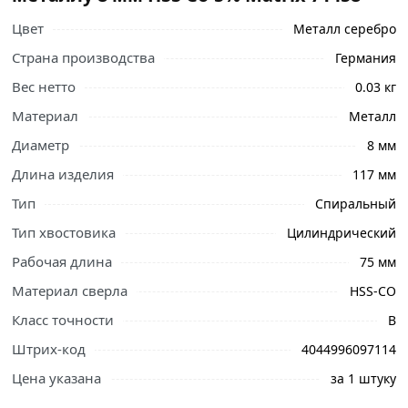
Цвет
Металл серебро
Страна производства
Германия
Вес нетто
0.03 кг
Материал
Металл
Диаметр
8 мм
Длина изделия
117 мм
Тип
Спиральный
Тип хвостовика
Цилиндрический
Рабочая длина
75 мм
Материал сверла
HSS-CO
Ознакомьтесь с подробными характеристиками,
описанием и отзывами о товаре, чтобы сделать
Класс точности
В
правильный выбор и заказать онлайн. Наши
Штрих-код
4044996097114
профессиональные менеджеры обработают заказ и
свяжутся с Вами для согласования условий доставки
Цена указана
за 1 штуку
или самовывоза.