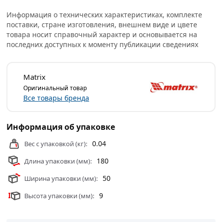
Условия доставки и цены на товар Сверло по металлу 8
Информация о технических характеристиках, комплекте
мм HSS Co-5% Matriх 71458 из категории
Сверла по
поставки, стране изготовления, внешнем виде и цвете
товара носит справочный характер и основывается на
металлу
действительны в Москве и области.
последних доступных к моменту публикации сведениях
Matrix
Оригинальный товар
Все товары бренда
Информация об упаковке
0.04
Вес с упаковкой (кг):
180
Длина упаковки (мм):
50
Ширина упаковки (мм):
9
Высота упаковки (мм):