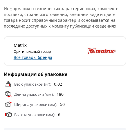
Условия доставки и цены на товар Сверло по металлу
Информация о технических характеристиках, комплекте
4.5 мм HSS Co-5% Matriх 71422 из категории
Сверла по
поставки, стране изготовления, внешнем виде и цвете
товара носит справочный характер и основывается на
металлу
действительны в Москве и области.
последних доступных к моменту публикации сведениях
Matrix
Оригинальный товар
Все товары бренда
Информация об упаковке
0.02
Вес с упаковкой (кг):
180
Длина упаковки (мм):
50
Ширина упаковки (мм):
6
Высота упаковки (мм):