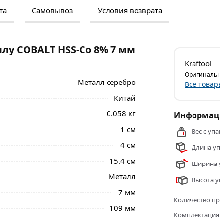
та
Самовывоз
Условия возврата
м и отзывами о товаре, чтобы сделать
нальные менеджеры обработают заказ и
 самовывоза.
лу COBALT HSS-Co 8% 7 мм
BALT HSS-Co 8% 7 мм 29656-7 из категории
Kraftool
Оригинальн
Металл серебро
Все товар
Китай
0.058 кг
Информаци
1 см
Вес с упа
4 см
Длина уп
15.4 см
Ширина у
Металл
Высота у
7 мм
Количество пр
109 мм
Комплектация