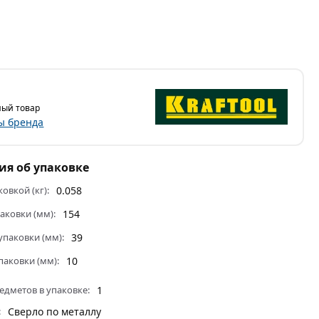
ый товар
ы бренда
я об упаковке
ковкой (кг):
0.058
аковки (мм):
154
паковки (мм):
39
паковки (мм):
10
едметов в упаковке:
1
:
Сверло по металлу