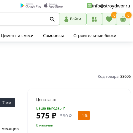
info@stroydwor.ru
0
0
Войти
Цемент и смеси
Саморезы
Строительные блоки
Код товара:
33606
Цена за шт
7 мм
5
₽
Ваша выгода
575 ₽
580 ₽
- 1 %
В наличии
2 месяцев