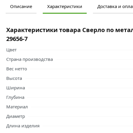
Описание
Характеристики
Доставка и опла
Ознакомьтесь с подробными характеристиками, описание
правильный выбор и заказать онлайн. Наши профессио
свяжутся с Вами для согласования условий доставки или
Характеристики товара Сверло по метал
Условия доставки и цены на товар Сверло по металлу CO
29656-7
Сверла по металлу
действительны в Москве и области.
Цвет
Страна производства
Вес нетто
Высота
Ширина
Глубина
Материал
Диаметр
Длина изделия