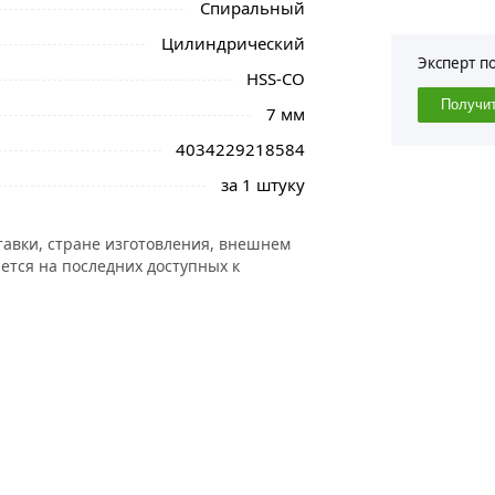
Спиральный
Цилиндрический
Эксперт п
HSS-CO
Получи
7 мм
4034229218584
за 1 штуку
тавки, стране изготовления, внешнем
ется на последних доступных к