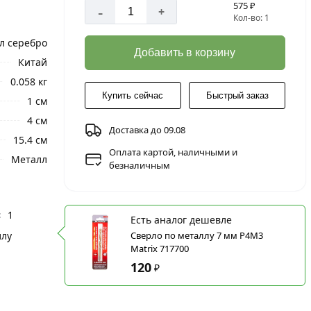
575 ₽
-
+
Кол-во: 1
л серебро
Добавить в корзину
Китай
0.058 кг
Купить сейчас
Быстрый заказ
1 см
4 см
Доставка до 09.08
15.4 см
Оплата картой, наличными и
Металл
безналичным
:
1
Есть аналог дешевле
ллу
Сверло по металлу 7 мм Р4М3
Matriх 717700
120
₽