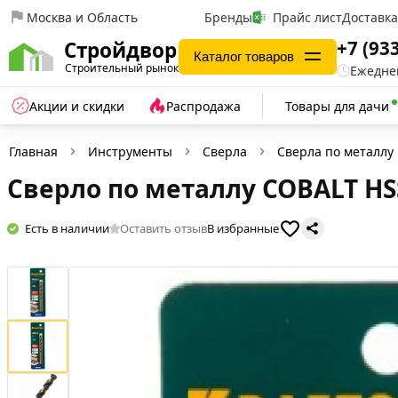
Москва и Область
Бренды
Прайс лист
Доставк
+7 (93
Стройдвор
Каталог товаров
Строительный рынок
Ежеднев
Акции и скидки
Распродажа
Товары для дачи
Главная
Инструменты
Сверла
Сверла по металлу
Сверло по металлу COBALT HSS
Есть в наличии
Оставить отзыв
В избранные