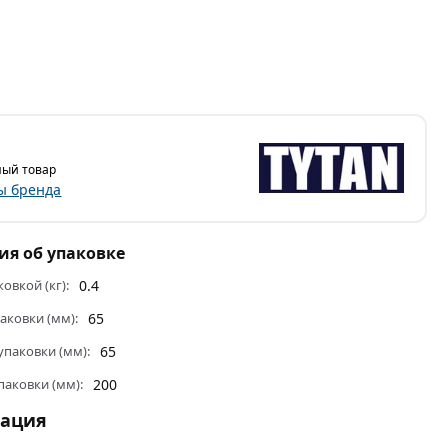
ый товар
ы бренда
я об упаковке
ковкой (кг):
0.4
аковки (мм):
65
паковки (мм):
65
паковки (мм):
200
тация