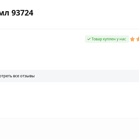
мл 93724
Товар куплен у нас
треть все отзывы