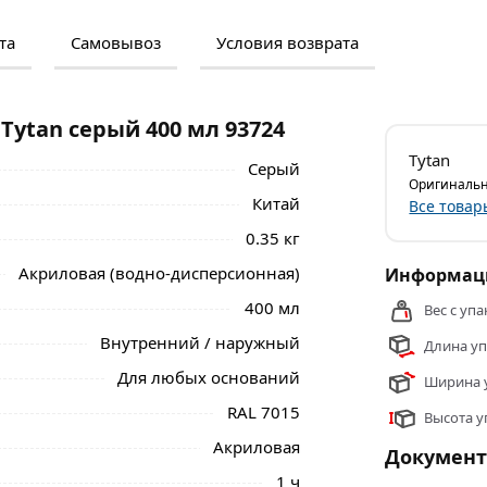
та
Самовывоз
Условия возврата
м и отзывами о товаре, чтобы сделать
нальные менеджеры обработают заказ и
 самовывоза.
Tytan серый 400 мл 93724
ля применения в различных сферах, быстро
Tytan
Серый
личных условиях. Краска обладает хорошей
Оригинальн
тся.
Китай
Все товар
0.35 кг
личных сферах и обеспечивает прочное
тупна в широком диапазоне цветов и
Акриловая (водно-дисперсионная)
Информаци
400 мл
Вес с упа
 серый 400 мл 93724 из категории
Внутренний / наружный
Длина уп
Для любых оснований
Ширина у
RAL 7015
Высота у
Акриловая
Докумен
1 ч