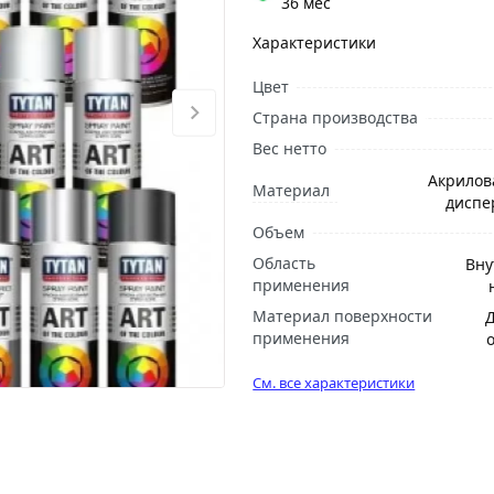
36 мес
Характеристики
Цвет
Страна производства
Вес нетто
Акрилова
Материал
диспе
Объем
Область
Вну
применения
Материал поверхности
применения
См. все характеристики