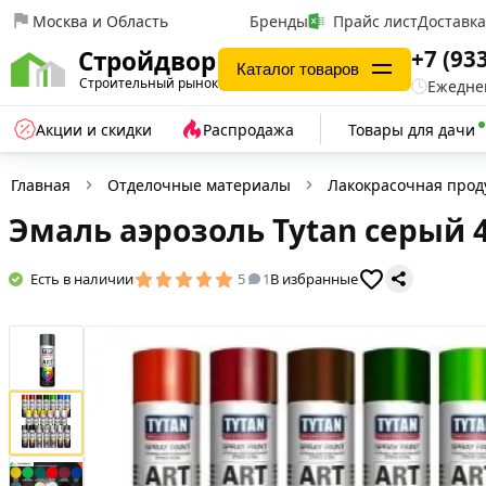
Москва и Область
Бренды
Прайс лист
Доставк
+7 (93
Стройдвор
Каталог товаров
Строительный рынок
Ежеднев
Акции и скидки
Распродажа
Товары для дачи
Главная
Отделочные материалы
Лакокрасочная прод
Эмаль аэрозоль Tytan серый 4
Есть в наличии
5
1
В избранные