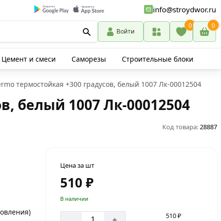
info@stroydwor.ru
0
0
Войти
Цемент и смеси
Саморезы
Строительные блоки
rmo термостойкая +300 градусов, белый 1007 Лк-00012504
в, белый 1007 Лк-00012504
Код товара:
28887
Цена за шт
510 ₽
В наличии
товления)
510 ₽
-
+