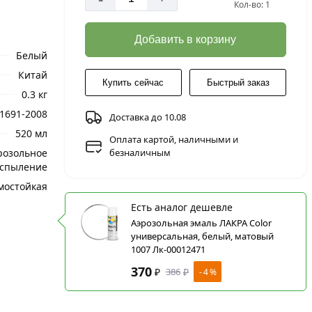
Кол-во: 1
Добавить в корзину
Белый
Китай
Купить сейчас
Быстрый заказ
0.3 кг
51691-2008
Доставка до 10.08
520 мл
Оплата картой, наличными и
розольное
безналичным
спыление
мостойкая
Есть аналог дешевле
Аэрозольная эмаль ЛАКРА Color
универсальная, белый, матовый
1007 Лк-00012471
370
₽
386
₽
- 4 %