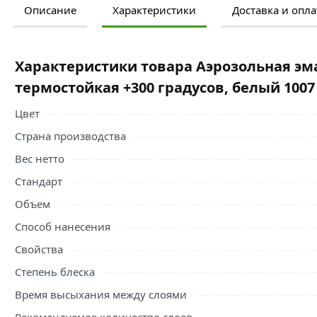
Описание
Характеристики
Доставка и опла
Ознакомьтесь с подробными характеристиками, описание
правильный выбор и заказать онлайн. Наши профессио
свяжутся с Вами для согласования условий доставки или
Характеристики товара Аэрозольная эм
Аэрозольная эмаль ЛАКРА Termo термостойкая, белый 10
термостойкая +300 градусов, белый 1007
термостойкая быстросохнущая кремниевая эмаль использ
строительстве и ремонте.
Цвет
Страна производства
Предназначена для окрашивания и защиты металлически
кирпич) и других поверхностей подверженных воздейст
Вес нетто
наружных и внутренних работ.
Стандарт
Условия доставки и цены на товар Аэрозольная эмаль ЛА
Объем
белый 1007 Лк-00012504 из категории
Аэрозольные кра
Способ нанесения
Свойства
Степень блеска
Время высыхания между слоями