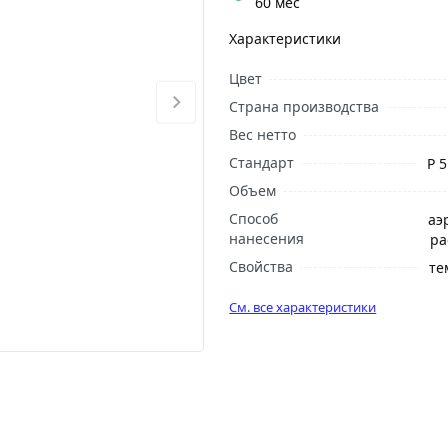
60 мес
Характеристики
Цвет
Страна производства
Вес нетто
Стандарт
Р 
Объем
Способ
аэ
нанесения
ра
Свойства
те
См. все характеристики