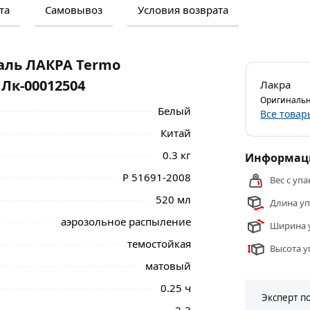
та
Самовывоз
Условия возврата
м и отзывами о товаре, чтобы сделать
нальные менеджеры обработают заказ и
 самовывоза.
аль ЛАКРА Termo
07 Лк-00012504 - Это высококачественная
 Лк-00012504
Лакра
уется в декоративных работах,
Оригинальн
Белый
Все товар
Китай
х, минеральных (керамика, камень, бетон,
вию высоких температур. Применяется для
0.3 кг
Информаци
Р 51691-2008
Вес с упа
КРА Termo термостойкая +300 градусов,
520 мл
Длина уп
ски
действительны в Москве и области.
аэрозольное распыление
Ширина у
темостойкая
Высота у
матовый
0.25 ч
Эксперт п