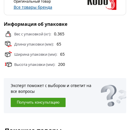
поверхностях, эксплуатирующихся при температурах до
Оригинальный товар
Все товары бренда
+250°С.
Применяется для печей, каминов, дымоходов, деталей
Информация об упаковке
водонагревательного и котельного оборудования в
домах, банях, саунах. Обеспечивает защиту от высолов.
0.365
Вес с упаковкой (кг):
Выдерживает длительное воздействие высоких
65
Длина упаковки (мм):
температур при повышенной влажности.
65
Ширина упаковки (мм):
Условия доставки и цены на товар Лак термостойкий
KUDO KU-9006 бесцветный из категории
Аэрозольные
200
Высота упаковки (мм):
краски
действительны в Москве и области.
Эксперт поможет с выбором и ответит на
все вопросы
Получить консультацию