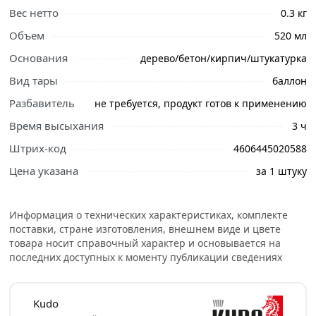
Вес нетто
0.3 кг
Объем
520 мл
Основания
дерево/бетон/кирпич/штукатурка
Вид тары
баллон
Разбавитель
не требуется, продукт готов к применению
Время высыхания
3 ч
Ознакомьтесь с подробными характеристиками,
описанием и отзывами о товаре, чтобы сделать
Штрих-код
4606445020588
правильный выбор и заказать онлайн. Наши
Цена указана
за 1 штуку
профессиональные менеджеры обработают заказ и
свяжутся с Вами для согласования условий доставки
или самовывоза.
Информация о технических характеристиках, комплекте
поставки, стране изготовления, внешнем виде и цвете
Лак термостойкий KUDO KU-9006 - это
товара носит справочный характер и основывается на
высококачественный бесцветный термостойкий
последних доступных к моменту публикации сведениях
кремнийорганический лак. Предназначен для создания
защитно-декоративного покрытия на металлических,
кирпичных, отштукатуренных и других минеральных
Kudo