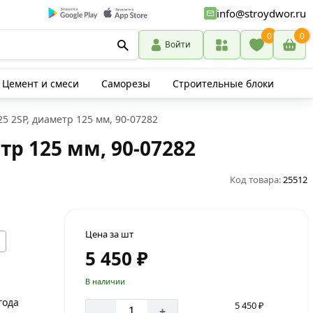
info@stroydwor.ru
0
0
Войти
Цемент и смеси
Саморезы
Строительные блоки
 2SP, диаметр 125 мм, 90-07282
р 125 мм, 90-07282
Код товара:
25512
Цена за шт
5 450 ₽
В наличии
года
5 450 ₽
-
+