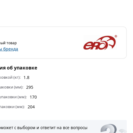
ый товар
ы бренда
я об упаковке
ковкой (кг):
1.8
аковки (мм):
295
паковки (мм):
170
паковки (мм):
204
оможет с выбором и ответит на все вопросы