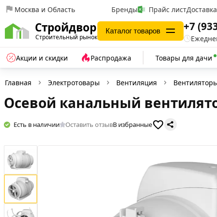
Москва и Область
Бренды
Прайс лист
Доставк
+7 (93
Стройдвор
Каталог товаров
Строительный рынок
Ежеднев
Акции и скидки
Распродажа
Товары для дачи
Главная
Электротовары
Вентиляция
Вентилятор
Осевой канальный вентилятор
Есть в наличии
Оставить отзыв
В избранные