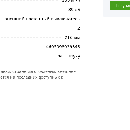
355 м³/ч
Получи
39 дБ
внешний настенный выключатель
2
216 мм
4605098039343
за 1 штуку
тавки, стране изготовления, внешнем
ется на последних доступных к