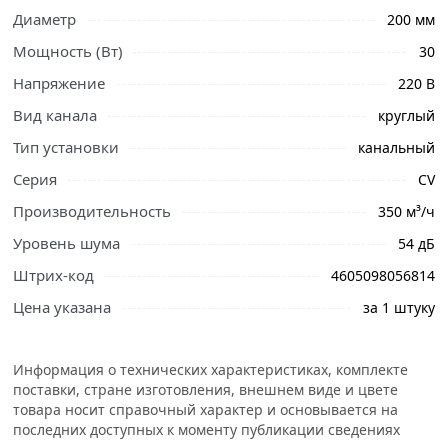
Диаметр
200 мм
Мощность (Вт)
30
Напряжение
220 В
Ознакомьтесь с подробными характеристиками,
Вид канала
круглый
описанием и отзывами о товаре, чтобы сделать
Тип установки
канальный
правильный выбор и заказать онлайн. Наши
Серия
CV
профессиональные менеджеры обработают заказ и
свяжутся с Вами для согласования условий доставки
Производительность
350 м³/ч
или самовывоза.
Уровень шума
54 дБ
Условия доставки и цены на товар Осевой канальный
Штрих-код
4605098056814
вентилятор ERA CV-200 89-048 из категории
Цена указана
за 1 штуку
Вентиляторы вытяжные
действительны в Москве и
области.
Информация о технических характеристиках, комплекте
поставки, стране изготовления, внешнем виде и цвете
товара носит справочный характер и основывается на
последних доступных к моменту публикации сведениях