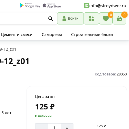
info@stroydwor.ru
0
0
Войти
Цемент и смеси
Саморезы
Строительные блоки
9-12_z01
-12_z01
Код товара:
28050
Цена за шт
125 ₽
 5 лет
В наличии
125 ₽
-
+