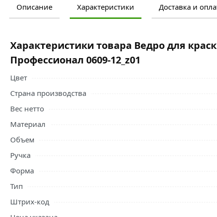
Описание
Характеристики
Доставка и опла
Ознакомьтесь с подробными характеристиками, описание
правильный выбор и заказать онлайн. Наши профессио
свяжутся с Вами для согласования условий доставки или
Характеристики товара Ведро для краск
Условия доставки и цены на товар Ведро для краски 12 
Профессионал 0609-12_z01
12_z01 из категории
Ведра
действительны в Москве и об
Цвет
Страна производства
Вес нетто
Материал
Объем
Ручка
Форма
Тип
Штрих-код