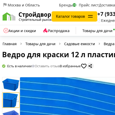
Москва и Область
Бренды
Прайс лист
Доставк
+7 (93
Стройдвор
Каталог товаров
Строительный рынок
Ежеднев
Акции и скидки
Распродажа
Товары для дачи
Главная
Товары для дачи
Садовые емкости
Ведра
Ведро для краски 12 л пласт
Есть в наличии
Оставить отзыв
В избранные