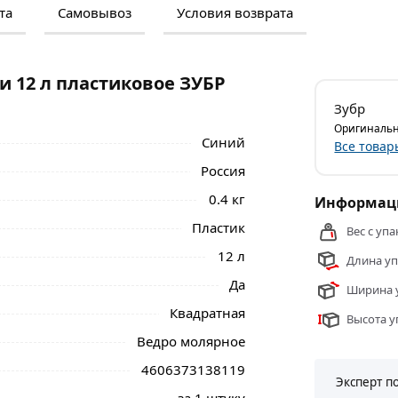
та
Самовывоз
Условия возврата
м и отзывами о товаре, чтобы сделать
нальные менеджеры обработают заказ и
 самовывоза.
и 12 л пластиковое ЗУБР
л пластиковое ЗУБР Профессионал 0609-
Зубр
ласти.
Оригинальн
Синий
Все товар
Россия
0.4 кг
Информаци
Пластик
Вес с упа
12 л
Длина уп
Да
Ширина у
Квадратная
Высота у
Ведро молярное
4606373138119
Эксперт п