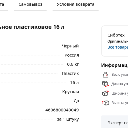
та
Самовывоз
Условия возврата
м и отзывами о товаре, чтобы сделать
нальные менеджеры обработают заказ и
 самовывоза.
ное пластиковое 16 л
ластиковое 16 л СИБРТЕХ Россия 81436 из
Сибртех
Оригинальн
Черный
Все товар
Россия
0.6 кг
Информаци
Пластик
Вес с упа
16 л
Длина уп
Круглая
Ширина у
Да
Высота у
4606800049049
за 1 штуку
Эксперт п