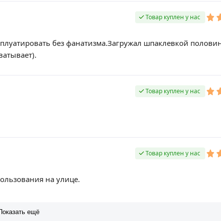
Товар куплен у нас
ксплуатировать без фанатизма.Загружал шпаклевкой половин
ватывает).
Товар куплен у нас
Товар куплен у нас
пользования на улице.
Показать ещё