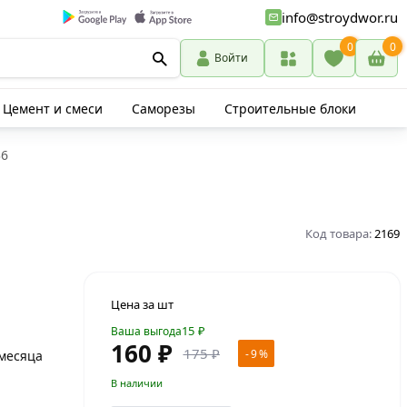
info@stroydwor.ru
0
0
Войти
Цемент и смеси
Саморезы
Строительные блоки
36
Код товара:
2169
Цена за шт
15
₽
Ваша выгода
160 ₽
175 ₽
- 9 %
 месяца
В наличии