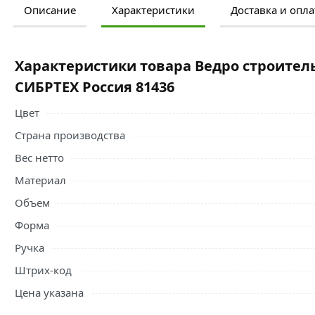
Описание
Характеристики
Доставка и опла
Ознакомьтесь с подробными характеристиками, описание
правильный выбор и заказать онлайн. Наши профессио
свяжутся с Вами для согласования условий доставки или
Характеристики товара Ведро строитель
Условия доставки и цены на товар Ведро строительное п
СИБРТЕХ Россия 81436
категории
Ведра
действительны в Москве и области.
Цвет
Страна производства
Вес нетто
Материал
Объем
Форма
Ручка
Штрих-код
Цена указана