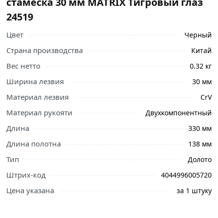
стамеска 30 мм MATRIX Тигровый глаз
24519
Цвет
Черный
Страна производства
Китай
Ознакомьтесь с подробными характеристиками,
Вес нетто
0.32 кг
описанием и отзывами о товаре, чтобы сделать
Ширина лезвия
30 мм
правильный выбор и заказать онлайн. Наши
профессиональные менеджеры обработают заказ и
Материал лезвия
CrV
свяжутся с Вами для согласования условий доставки
Материал рукояти
Двухкомпонентный
или самовывоза.
Длина
330 мм
Условия доставки и цены на товар Долото-стамеска 30
Длина полотна
138 мм
мм MATRIX Тигровый глаз 24519 из категории
Стамески
действительны в Москве и области.
Тип
Долото
Штрих-код
4044996005720
Цена указана
за 1 штуку