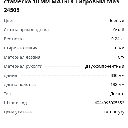
стамеска 10 мм MATRIX Тигровый глаз
24505
Цвет
Черный
Страна производства
Китай
Вес нетто
0.24 кг
Ширина лезвия
10 мм
Ознакомьтесь с подробными характеристиками,
Материал лезвия
CrV
описанием и отзывами о товаре, чтобы сделать
правильный выбор и заказать онлайн. Наши
Материал рукояти
Двухкомпонентный
профессиональные менеджеры обработают заказ и
Длина
330 мм
свяжутся с Вами для согласования условий доставки
Длина полотна
138 мм
или самовывоза.
Тип
Долото
Условия доставки и цены на товар Долото-стамеска 10
Штрих-код
4044996005652
мм MATRIX Тигровый глаз 24505 из категории
Стамески
действительны в Москве и области.
Цена указана
за 1 штуку