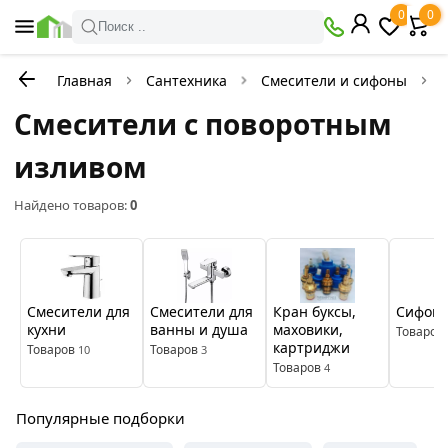
×
0
0
Фильтры
Поиск ..
Главная
Сантехника
Смесители и сифоны
В
Со
наличии
скидкой
Смесители с поворотным
изливом
Цена
Найдено товаров:
0
руб.
—
Смесители для
Смесители для
Кран буксы,
Сифон 
кухни
ванны и душа
маховики,
Товаров
картриджи
Товаров
Товаров
10
3
Товаров
4
Популярные подборки