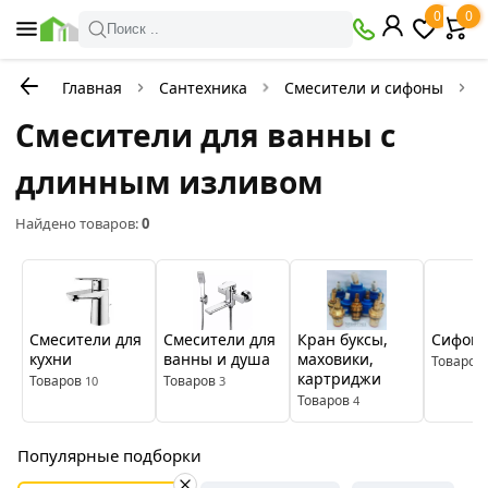
×
0
0
Фильтры
Поиск ..
Главная
Сантехника
Смесители и сифоны
В
Со
наличии
скидкой
Смесители для ванны с
длинным изливом
Цена
Найдено товаров:
0
руб.
—
Смесители для
Смесители для
Кран буксы,
Сифон 
кухни
ванны и душа
маховики,
Товаров
картриджи
Товаров
Товаров
10
3
Товаров
4
Популярные подборки