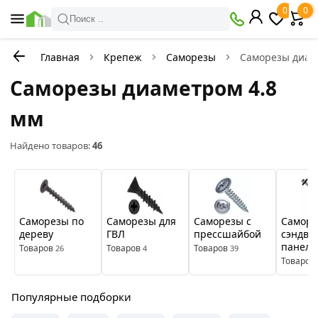
×
0
0
Фильтры
Поиск ..
Главная
Крепеж
Саморезы
Саморезы диам
В
Со
наличии
скидкой
Саморезы диаметром 4.8
мм
Цена
Найдено товаров:
46
руб.
—
Саморезы по
Саморезы для
Саморезы с
Саморе
Бренды
дереву
ГВЛ
прессшайбой
сэндви
панеле
Товаров
Товаров
Товаров
26
4
39
КРЕП-
Daxmer
Fixer
Товаров
КОМП
Популярные подборки
Цвет