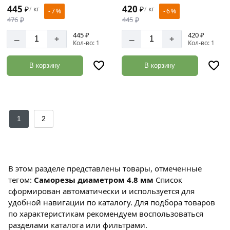
445
420
₽
кг
₽
кг
/
/
- 7 %
- 6 %
476
₽
445
₽
445 ₽
420 ₽
–
–
+
+
Кол-во: 1
Кол-во: 1
В корзину
В корзину
1
2
В этом разделе представлены товары, отмеченные
тегом:
Саморезы диаметром 4.8 мм
Список
сформирован автоматически и используется для
удобной навигации по каталогу. Для подбора товаров
по характеристикам рекомендуем воспользоваться
разделами каталога или фильтрами.