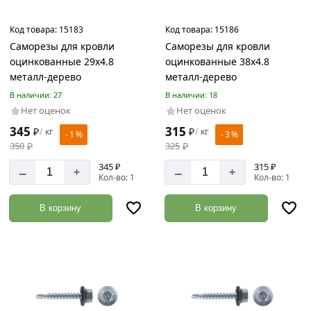
6.3
мм
Код товара:
15183
Код товара:
15186
Саморезы для кровли
Саморезы для кровли
оцинкованные 29х4.8
оцинкованные 38х4.8
металл-дерево
металл-дерево
Шаг
В наличии: 27
В наличии: 18
редкий
Нет оценок
Нет оценок
345
315
₽
кг
₽
кг
/
/
- 1 %
- 3 %
350
₽
325
₽
345 ₽
315 ₽
–
–
+
+
Кол-во: 1
Кол-во: 1
В корзину
В корзину