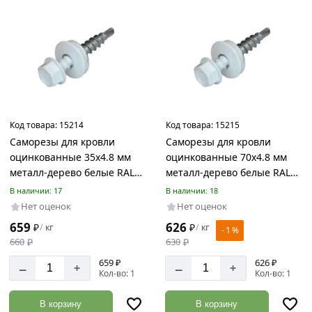
Код товара:
15214
Код товара:
15215
Саморезы для кровли
Саморезы для кровли
оцинкованные 35х4.8 мм
оцинкованные 70х4.8 мм
металл-дерево белые RAL
металл-дерево белые RAL
9003
9003
В наличии: 17
В наличии: 18
Нет оценок
Нет оценок
659
626
₽
кг
₽
кг
/
/
- 1 %
660
₽
630
₽
659 ₽
626 ₽
–
–
+
+
Кол-во: 1
Кол-во: 1
В корзину
В корзину