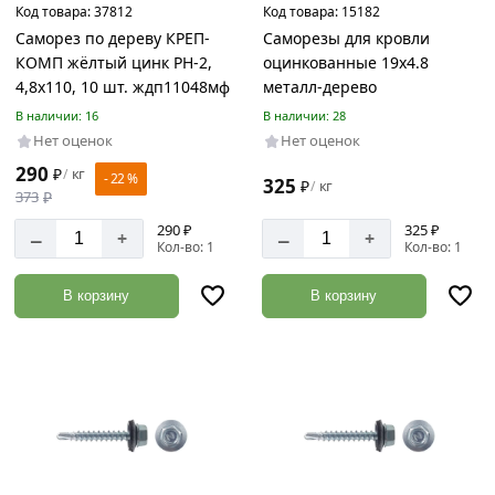
производства
Код товара:
37812
Код товара:
15182
Саморез по дереву КРЕП-
Саморезы для кровли
Китай
КОМП жёлтый цинк PH-2,
оцинкованные 19х4.8
Россия
4,8х110, 10 шт. ждп11048мф
металл-дерево
В наличии: 16
В наличии: 28
Нет оценок
Нет оценок
290
₽
кг
Материал
/
- 22 %
325
₽
кг
/
373
₽
Оцинкованная
290 ₽
325 ₽
–
–
сталь
+
+
Кол-во: 1
Кол-во: 1
Сталь
В корзину
В корзину
Углеродистая
сталь
Диаметр
4.8
мм