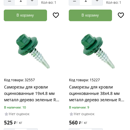
–
–
+
+
Кол-во: 1
Кол-во: 1
В корзину
В корзину
Код товара:
32557
Код товара:
15227
Саморезы для кровли
Саморезы для кровли
оцинкованные 19х4.8 мм
оцинкованные 38х4.8 мм
металл-дерево зеленые RAL
металл-дерево зеленые RAL
6005
6005
В наличии: 10
В наличии: 9
Нет оценок
Нет оценок
525
560
₽
кг
₽
кг
/
/