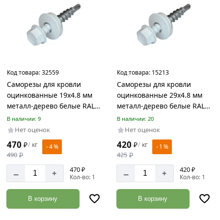
Код товара:
32559
Код товара:
15213
Саморезы для кровли
Саморезы для кровли
оцинкованные 19х4.8 мм
оцинкованные 29х4.8 мм
металл-дерево белые RAL
металл-дерево белые RAL
9003
9003
В наличии: 9
В наличии: 20
Нет оценок
Нет оценок
470
420
₽
кг
₽
кг
/
/
- 4 %
- 1 %
490
₽
425
₽
470 ₽
420 ₽
–
–
+
+
Кол-во: 1
Кол-во: 1
В корзину
В корзину