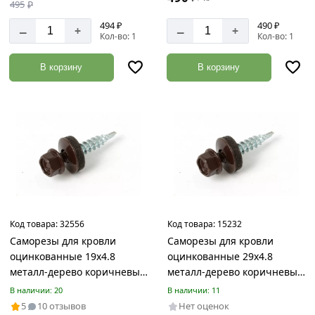
495
₽
494 ₽
490 ₽
–
–
+
+
Кол-во: 1
Кол-во: 1
В корзину
В корзину
Код товара:
32556
Код товара:
15232
Саморезы для кровли
Саморезы для кровли
оцинкованные 19х4.8
оцинкованные 29х4.8
металл-дерево коричневые
металл-дерево коричневые
RAL 8017
RAL 8017
В наличии: 20
В наличии: 11
5
10 отзывов
Нет оценок