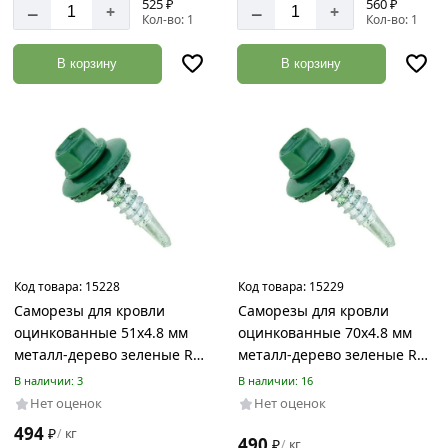
525 ₽
560 ₽
–
–
+
+
Кол-во: 1
Кол-во: 1
В корзину
В корзину
Код товара:
15228
Код товара:
15229
Саморезы для кровли
Саморезы для кровли
оцинкованные 51х4.8 мм
оцинкованные 70х4.8 мм
металл-дерево зеленые RAL
металл-дерево зеленые RAL
6005
6005
В наличии: 3
В наличии: 16
Нет оценок
Нет оценок
494
₽
кг
/
490
₽
кг
/