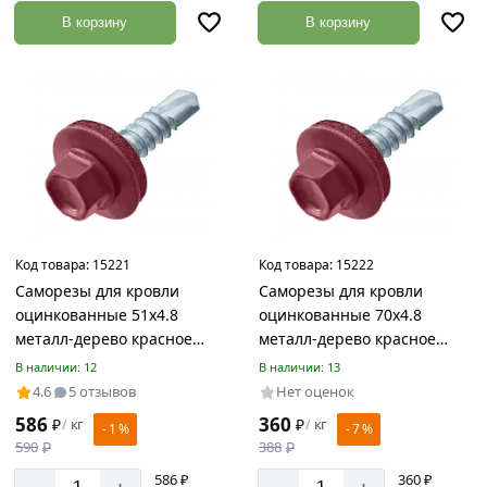
В корзину
В корзину
Код товара:
15221
Код товара:
15222
Саморезы для кровли
Саморезы для кровли
оцинкованные 51х4.8
оцинкованные 70х4.8
металл-дерево красное
металл-дерево красное
вино RAL 3005
вино RAL 3005
В наличии: 12
В наличии: 13
4.6
5 отзывов
Нет оценок
586
360
₽
кг
₽
кг
/
/
- 1 %
- 7 %
590
₽
388
₽
586 ₽
360 ₽