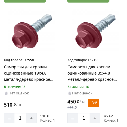
Код товара:
32558
Код товара:
15219
Саморезы для кровли
Саморезы для кровли
оцинкованные 19х4.8
оцинкованные 35х4.8
металл-дерево красное
металл-дерево красное
вино RAL 3005
вино RAL 3005
В наличии: 15
В наличии: 16
Нет оценок
Нет оценок
450
₽
кг
/
- 3 %
510
₽
кг
/
466
₽
510 ₽
450 ₽
–
–
+
+
Кол-во: 1
Кол-во: 1