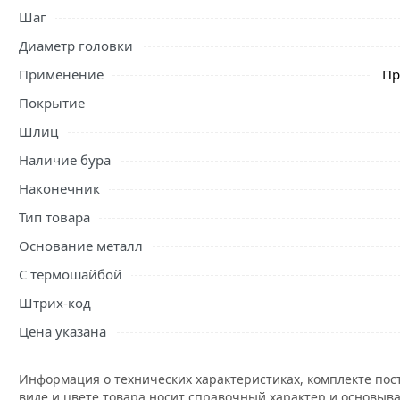
Условия доставки и цены на товар Саморезы для кровли
Шаг
зеленые RAL 6005 из категории
Саморезы кровельные
де
Диаметр головки
Применение
Пр
Покрытие
Шлиц
Наличие бура
Наконечник
Тип товара
Основание металл
С термошайбой
Штрих-код
Цена указана
Информация о технических характеристиках, комплекте пос
виде и цвете товара носит справочный характер и основыва