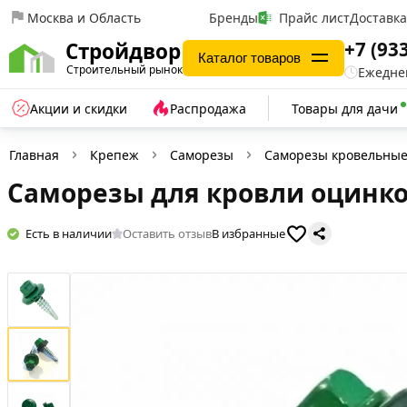
Москва и Область
Бренды
Прайс лист
Доставк
+7 (93
Стройдвор
Каталог товаров
Строительный рынок
Ежеднев
Акции и скидки
Распродажа
Товары для дачи
Главная
Крепеж
Саморезы
Саморезы кровельны
Саморезы для кровли оцинко
Есть в наличии
Оставить отзыв
В избранные