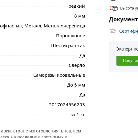
 оцинкованные 51х4.8 мм металл-дерево
редкий
Высота у
йствительны в Москве и области.
8 мм
Докумен
офнастил, Металл, Металлочерепица
Сертифи
Порошковое
Шестигранник
Эксперт п
Да
Получи
Сверло
Саморезы кровельные
До 5 мм
Да
2017024656203
за 1 кг
тавки, стране изготовления, внешнем
ется на последних доступных к