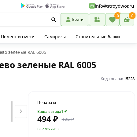
info@stroydwor.ru
0
0
Войти
Цемент и смеси
Саморезы
Строительные блоки
ево зеленые RAL 6005
ево зеленые RAL 6005
Код товара:
15228
Цена за кг
1
₽
Ваша выгода
494 ₽
495 ₽
В наличии: 3