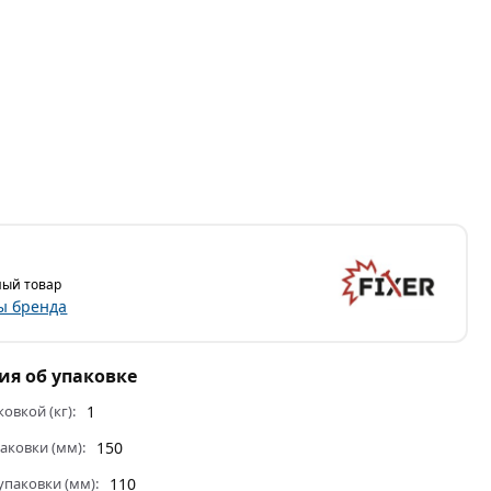
ый товар
ы бренда
я об упаковке
ковкой (кг):
1
аковки (мм):
150
паковки (мм):
110