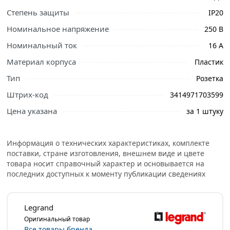
описанием и отзывами о товаре, чтобы сделать
Степень защиты
IP20
правильный выбор и заказать онлайн. Наши
профессиональные менеджеры обработают заказ и
Номинальное напряжение
250 В
свяжутся с Вами для согласования условий доставки
Номинальный ток
16 А
или самовывоза.
Материал корпуса
Пластик
Условия доставки и цены на товар Розетка накладная 2
Тип
Розетка
Legrand Quteo слоновая кость с заземлением 782263 из
категории
Розетки накладные
действительны в Москве
Штрих-код
3414971703599
и области.
Цена указана
за 1 штуку
Информация о технических характеристиках, комплекте
поставки, стране изготовления, внешнем виде и цвете
товара носит справочный характер и основывается на
последних доступных к моменту публикации сведениях
Legrand
Оригинальный товар
Все товары бренда