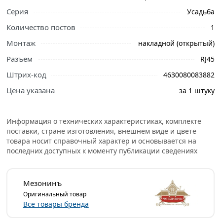
свяжутся с Вами для согласования условий доставки
Серия
Усадьба
или самовывоза.
Количество постов
1
Пластиковая компьютерная розетка МЕЗОНИНЪ RJ45,
Монтаж
накладной (открытый)
цвет - песочное золото GE30341-32 - это отличное
решение для современных интерьеров.
Разъем
RJ45
Штрих-код
4630080083882
Данная модель декоративной розетки особенно часто
используется в интерьерах в стилях лофт, модерн,
Цена указана
за 1 штуку
стимпанк, винтаж и минимализм. Отвечает всем
необходимым стандартам и ГОСТам, имеет сертификат
Информация о технических характеристиках, комплекте
качества.
поставки, стране изготовления, внешнем виде и цвете
Условия доставки и цены на товар Пластиковая
товара носит справочный характер и основывается на
последних доступных к моменту публикации сведениях
компьютерная розетка МЕЗОНИНЪ RJ45, цвет - песочное
золото GE30341-32 из категории
Розетки накладные
действительны в Москве и области.
Мезонинъ
Оригинальный товар
Все товары бренда