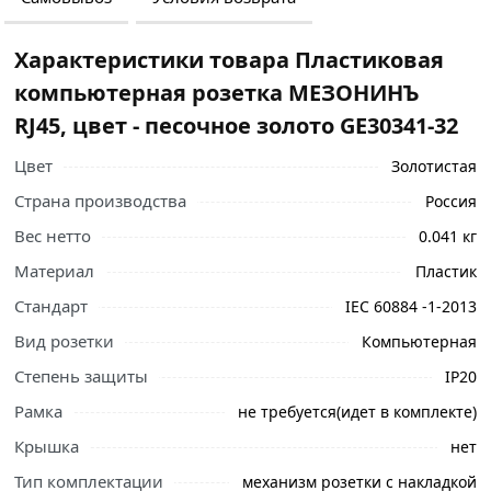
Характеристики товара Пластиковая
компьютерная розетка МЕЗОНИНЪ
RJ45, цвет - песочное золото GE30341-32
Цвет
Золотистая
Страна производства
Россия
Вес нетто
0.041 кг
Материал
Пластик
Стандарт
IEC 60884 -1-2013
Вид розетки
Компьютерная
Степень защиты
IP20
Ознакомьтесь с подробными характеристиками,
Рамка
не требуется(идет в комплекте)
описанием и отзывами о товаре, чтобы сделать
Крышка
нет
правильный выбор и заказать онлайн. Наши
профессиональные менеджеры обработают заказ и
Тип комплектации
механизм розетки с накладкой