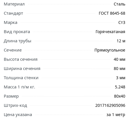
Материал
Сталь
Стандарт
ГОСТ 8645-68
Марка
Ст3
Вид проката
Горячекатаная
Длина трубы
12 м
Сечение
Прямоугольное
Высота сечения
40 мм
Ширина сечения
80 мм
Ознакомьтесь с подробными характеристиками,
описанием и отзывами о товаре, чтобы сделать
Толщина стенки
3 мм
правильный выбор и заказать онлайн. Наши
Масса 1 п/м кг.
5.248
профессиональные менеджеры обработают заказ и
Размер
80х40
свяжутся с Вами для согласования условий доставки
или самовывоза.
Штрих-код
2017162905096
Цена указана
за 1 метр
Труба профильная 80х40х3 мм в стандартном
сортаменте по прочности не уступает полнотелым
металлоизделиям, но при этом имеет меньшую массу,