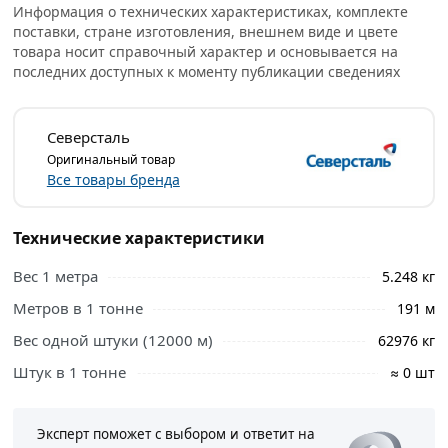
Информация о технических характеристиках, комплекте
что позволяет снизить нагрузку на фундамент и
поставки, стране изготовления, внешнем виде и цвете
несущие элементы.
товара носит справочный характер и основывается на
последних доступных к моменту публикации сведениях
Пустотелая продукция легко поддается раскрою и
сварке. Спектр применения стального проката зависит
от длины изделий, сечения, толщины стенки. Важным
Северсталь
параметром профиля считается устойчивость к
Оригинальный товар
нагрузкам.
Все товары бренда
Нередко профильная труба применяется там, где эта
характеристика является критичной:
Технические характеристики
Вес 1 метра
5.248 кг
возведение опор для лестниц и ограждений
Метров в 1 тонне
191 м
перил для крепления к ступеням балясин;
Вес одной штуки (12000 м)
62976 кг
монтаж стропил для металлических ферм;
сборка теплиц;
Штук в 1 тонне
≈ 0 шт
строительство заборов;
изготовление мебели.
Эксперт поможет с выбором и ответит на