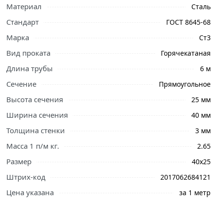
Материал
Сталь
Стандарт
ГОСТ 8645-68
Марка
Ст3
Вид проката
Горячекатаная
Длина трубы
6 м
Сечение
Прямоугольное
Высота сечения
25 мм
Ширина сечения
40 мм
Ознакомьтесь с подробными характеристиками,
описанием и отзывами о товаре, чтобы сделать
Толщина стенки
3 мм
правильный выбор и заказать онлайн. Наши
Масса 1 п/м кг.
2.65
профессиональные менеджеры обработают заказ и
Размер
40х25
свяжутся с Вами для согласования условий доставки
или самовывоза.
Штрих-код
2017062684121
Цена указана
за 1 метр
Труба профильная 40х25х3 мм – это востребованный в
производстве тип металлопроката. Его особенность –
это сечение в виде прямоугольника. При изготовлении