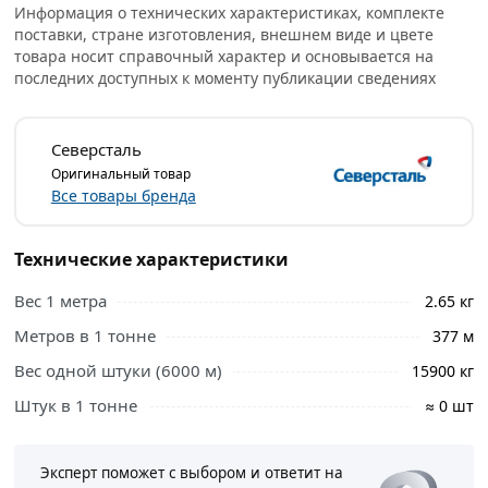
Информация о технических характеристиках, комплекте
применяются разные марки стали, готовый продукт
поставки, стране изготовления, внешнем виде и цвете
соответствует ГОСТ 8645-68.
товара носит справочный характер и основывается на
последних доступных к моменту публикации сведениях
Продукция отличается правильной геометрией,
защищена от коррозии, долговечна. Выдерживает
сильные нагрузки без деформации, разрушения. Также
Северсталь
можно обеспечить быстрое соединение – металл
Оригинальный товар
показывает хорошую свариваемость.
Все товары бренда
Условия доставки и цены на товар Труба профильная
40х25х3 мм из категории
Труба прямоугольная
Технические характеристики
действительны в Москве и области.
Вес 1 метра
2.65 кг
Метров в 1 тонне
377 м
Вес одной штуки (6000 м)
15900 кг
Штук в 1 тонне
≈ 0 шт
Эксперт поможет с выбором и ответит на