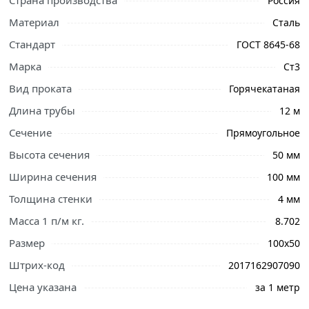
Страна производства
Россия
Материал
Сталь
Стандарт
ГОСТ 8645-68
Марка
Ст3
Вид проката
Горячекатаная
Длина трубы
12 м
Сечение
Прямоугольное
Высота сечения
50 мм
Ширина сечения
100 мм
Ознакомьтесь с подробными характеристиками,
описанием и отзывами о товаре, чтобы сделать
Толщина стенки
4 мм
правильный выбор и заказать онлайн. Наши
Масса 1 п/м кг.
8.702
профессиональные менеджеры обработают заказ и
Размер
100х50
свяжутся с Вами для согласования условий доставки
или самовывоза.
Штрих-код
2017162907090
Цена указана
за 1 метр
Труба профильная 100х50х4 мм - это важный элемент,
используемый в различных областях строительства.