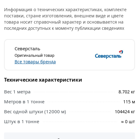
Длина трубы составляет 12 метров, благодаря чему
Информация о технических характеристиках, комплекте
можно использовать ее для создания конструкций
поставки, стране изготовления, внешнем виде и цвете
разной протяженности. Отличное качество стали, из
товара носит справочный характер и основывается на
которой она изготовлена, обеспечивает прочность и
последних доступных к моменту публикации сведениях
стойкость к высоким нагрузкам.
Условия доставки и цены на товар Труба профильная
Северсталь
100х50х4 мм из категории
Труба прямоугольная
Оригинальный товар
действительны в Москве и области.
Все товары бренда
Технические характеристики
Вес 1 метра
8.702 кг
Метров в 1 тонне
115 м
Вес одной штуки (12000 м)
104424 кг
Штук в 1 тонне
≈ 0 шт