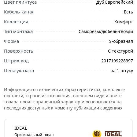
Цвет плинтуса
Дуб Европейский
Кабель-канал
Есть
Коллекция
Комфорт
Тип монтажа
Саморезы/дюбель-гвозди
Форма
S-образная
Ознакомьтесь с подробными характеристиками,
Поверхность
С текстурой
описанием и отзывами о товаре, чтобы сделать
Штрих-код
2017199228397
правильный выбор и заказать онлайн. Наши
профессиональные менеджеры обработают заказ и
Цена указана
за 1 штуку
свяжутся с Вами для согласования условий доставки
или самовывоза.
Информация о технических характеристиках, комплекте
Завершающий элемент интерьера, без которого нельзя
поставки, стране изготовления, внешнем виде и цвете
товара носит справочный характер и основывается на
обойтись. Он скрывает зазор между стеной и
последних доступных к моменту публикации сведениях
напольным покрытием, а также придает элегантность
интерьеру.
IDEAL
Плинтус Комфорт имеет проверенную временем S-
Оригинальный товар
образную форму с центральным кабель-каналом для