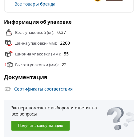
Все товары бренда
монтажа и проводов.
Специальная конструкция крепления наружного
Информация об упаковке
углового элемента и торцевых заглушек обеспечивает
надежную фиксацию всей системы.
0.37
Вес с упаковкой (кг):
2200
Мягкие кромки плинтуса обеспечивают пыле- и
Длина упаковки (мм):
водонепроницаемость, способствуют сглаживанию
55
Ширина упаковки (мм):
неровностей стены и пола.
22
Высота упаковки (мм):
Условия доставки и цены на товар Плинтус ПВХ IDEAL
Комфорт К55 218 Дуб Европейский 131092 из категории
Документация
Плинтусы
действительны в Москве и области.
Сертификаты соответствия
Эксперт поможет с выбором и ответит на
все вопросы
Получить консультацию