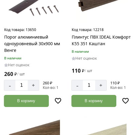
Код товара:
13650
Код товара:
12218
Порог алюминиевый
Плинтус ПВХ IDEAL Комфорт
одноуровневый 30х900 мм
К55 351 Каштан
Венге
В наличии
Нет оценок
В наличии
Нет оценок
110
₽
шт
/
260
₽
шт
/
260 ₽
110 ₽
-
-
+
+
Кол-во: 1
Кол-во: 1
В корзину
В корзину