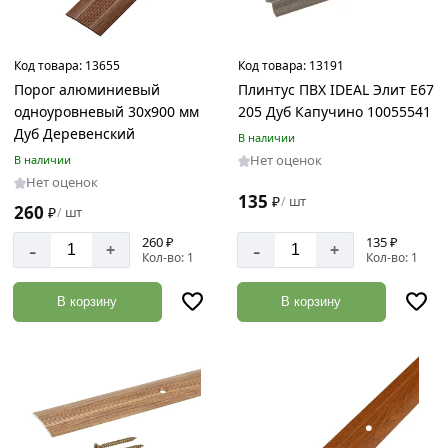
Код товара:
13655
Код товара:
13191
Порог алюминиевый
Плинтус ПВХ IDEAL Элит Е67
одноуровневый 30х900 мм
205 Дуб Капучино 10055541
Дуб Деревенский
В наличии
Нет оценок
В наличии
Нет оценок
135
₽
шт
/
260
₽
шт
/
260 ₽
135 ₽
-
-
+
+
Кол-во: 1
Кол-во: 1
В корзину
В корзину