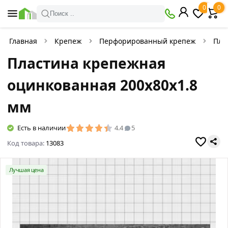
0
0
Поиск ..
Главная
Крепеж
Перфорированный крепеж
Пла
Пластина крепежная
оцинкованная 200х80х1.8
мм
Есть в наличии
4.4
5
Код товара:
13083
Лучшая цена