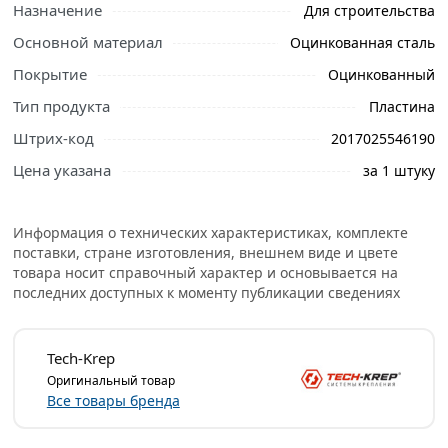
Назначение
Для строительства
Основной материал
Оцинкованная сталь
Ознакомьтесь с подробными характеристиками,
описанием и отзывами о товаре, чтобы сделать
Покрытие
Оцинкованный
правильный выбор и заказать онлайн. Наши
Тип продукта
Пластина
профессиональные менеджеры обработают заказ и
Штрих-код
2017025546190
свяжутся с Вами для согласования условий доставки
или самовывоза.
Цена указана
за 1 штуку
Пластина крепежная оцинкованная 200х80х1.8 мм
используется для крепления и соединения деревянных
Информация о технических характеристиках, комплекте
элементов, расположенных в одной плоскости.
поставки, стране изготовления, внешнем виде и цвете
Применяется для укрепления стропильных и балочных
товара носит справочный характер и основывается на
последних доступных к моменту публикации сведениях
конструкций, а также при сращивании балок, что дает
более прочные соединения, чем на гвоздях или скобах.
Крепежная пластина очень легка и удобна в
Tech-Krep
применении, а это существенно облегчает работу
Оригинальный товар
Все товары бренда
монтажника и не требует его высокой квалификации.
Изделие выполняется из оцинкованной стали.