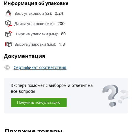
Информация об упаковке
Условия доставки и цены на товар Пластина крепежная
оцинкованная 200х80х1.8 мм из категории
Пластина
0.24
Вес с упаковкой (кг):
соединительная
действительны в Москве и области.
200
Длина упаковки (мм):
80
Ширина упаковки (мм):
1.8
Высота упаковки (мм):
Документация
Сертификат соответствия
Эксперт поможет с выбором и ответит на
все вопросы
Получить консультацию
Похожие товары