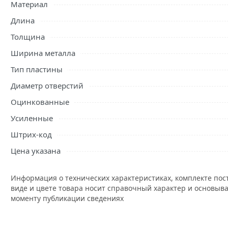
Материал
Имеет эстетичный внешний вид; защитное антикоррози
Длина
Условия доставки и цены на товар Пластина крепежная 
Толщина
Пластина соединительная
действительны в Москве и об
Ширина металла
Тип пластины
Диаметр отверстий
Оцинкованные
Усиленные
Штрих-код
Цена указана
Информация о технических характеристиках, комплекте пос
виде и цвете товара носит справочный характер и основыва
моменту публикации сведениях