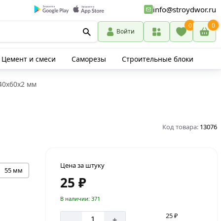
info@stroydwor.ru
0
0
Войти
Цемент и смеси
Саморезы
Строительные блоки
40х60х2 мм
Код товара:
13076
Цена за штуку
55 мм
25 ₽
В наличии: 371
25 ₽
-
+