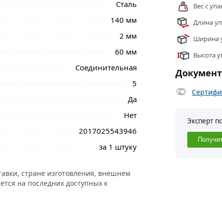
Сталь
Вес с упа
онное покрытие; длительный срок службы.
140 мм
Длина уп
оцинкованная 140х60х2 мм из категории
2 мм
Ширина у
ласти.
60 мм
Высота у
Соединительная
Докумен
5
Сертифи
Да
Нет
Эксперт п
2017025543946
Получи
за 1 штуку
тавки, стране изготовления, внешнем
ется на последних доступных к