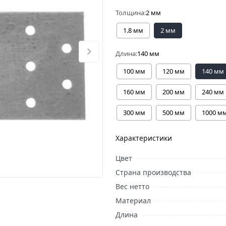
Толщина:
2 мм
1.8 мм
2 мм
Длина:
140 мм
100 мм
120 мм
140 мм
160 мм
200 мм
240 мм
300 мм
500 мм
1000 м
Характеристики
Цвет
Страна производства
Вес нетто
Материал
Длина