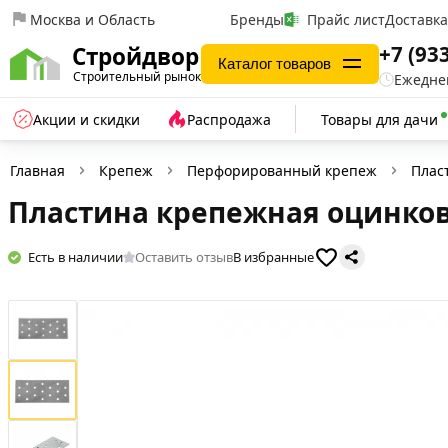
Москва и Область
Бренды
Прайс лист
Доставк
+7 (93
Стройдвор
Каталог товаров
Строительный рынок
Ежеднев
Акции и скидки
Распродажа
Товары для дачи
Главная
Крепеж
Перфорированный крепеж
Плас
Пластина крепежная оцинков
Есть в наличии
Оставить отзыв
В избранные