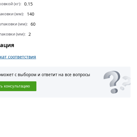
ковкой (кг):
0.15
аковки (мм):
140
паковки (мм):
60
паковки (мм):
2
тация
кат соответствия
оможет с выбором и ответит на все вопросы
ть консультацию