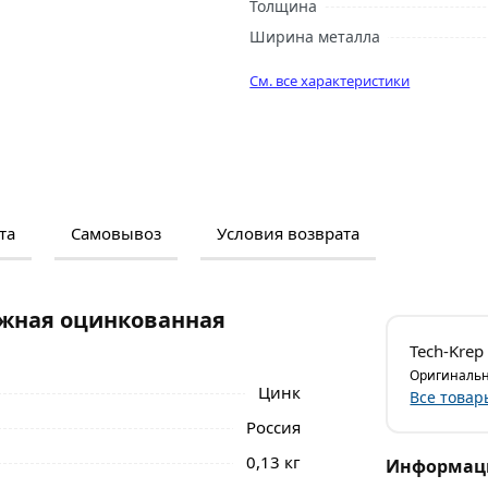
Толщина
Ширина металла
См. все характеристики
та
Самовывоз
Условия возврата
м и отзывами о товаре, чтобы сделать
нальные менеджеры обработают заказ и
 самовывоза.
ежная оцинкованная
монтажное перфорированное изделие,
Tech-Krep
ностью.
Оригинальн
Цинк
Все товар
и рамы при установке пластиковых
Россия
бельной промышленности; во время
борке сооружений из дерева; на
0,13 кг
Информаци