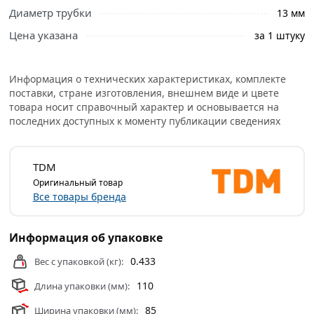
Условия доставки и цены на товар ТЭН TDM ELECTRIC 60,
Диаметр трубки
13 мм
А, 13, 2.5 кВт, штуцер G1/2, R30, Ф2, SQ2512-0004 из
Цена указана
за 1 штуку
категории
Котельное оборудование
действительны в
Москве и области.
Информация о технических характеристиках, комплекте
поставки, стране изготовления, внешнем виде и цвете
товара носит справочный характер и основывается на
последних доступных к моменту публикации сведениях
TDM
Оригинальный товар
Все товары бренда
Информация об упаковке
0.433
Вес с упаковкой (кг):
110
Длина упаковки (мм):
85
Ширина упаковки (мм):