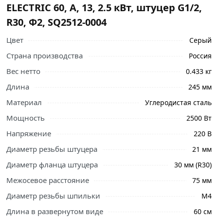
ELECTRIC 60, А, 13, 2.5 кВт, штуцер G1/2,
R30, Ф2, SQ2512-0004
Цвет
Серый
Страна производства
Россия
Вес нетто
0.433 кг
Ознакомьтесь с подробными характеристиками,
Длина
245 мм
описанием и отзывами о товаре, чтобы сделать
правильный выбор и заказать онлайн. Наши
Материал
Углеродистая сталь
профессиональные менеджеры обработают заказ и
Мощность
2500 Вт
свяжутся с Вами для согласования условий доставки
или самовывоза.
Напряжение
220 В
Диаметр резьбы штуцера
21 мм
ТЭН TDM ELECTRIC 60, А, 13, 2.5 кВт, штуцер G1/2, R30,
Ф2, SQ2512-0004 применяется в водонагревателях,
Диаметр фланца штуцера
30 мм (R30)
кипятильниках, котлах отопления, умывальниках,
Межосевое расстояние
75 мм
самодельных ёмкостях для нагрева воды и прочих
Диаметр резьбы шпильки
М4
нагревательных устройствах. Изделие легко заменяется.
Срок службы более 5000 часов.
Длина в развернутом виде
60 см