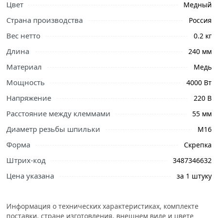
Цвет
Медный
Страна производства
Россия
Вес нетто
0.2 кг
Длина
240 мм
Материал
Медь
Мощность
4000 Вт
Напряжение
220 В
Ознакомьтесь с подробными характеристиками,
Расстояние между клеммами
55 мм
описанием и отзывами о товаре, чтобы сделать
Диаметр резьбы шпильки
М16
правильный выбор и заказать онлайн. Наши
профессиональные менеджеры обработают заказ и
Форма
Скрепка
свяжутся с Вами для согласования условий доставки
Штрих-код
3487346632
или самовывоза.
Цена указана
за 1 штуку
Водяной ТЭН 4000 Вт 240 мм медный, 03.240
представляет собой ТЭН широкого применения,
Информация о технических характеристиках, комплекте
который предназначен для использования в различных
поставки, стране изготовления, внешнем виде и цвете
системах отопления и водоснабжения. ТЭН имеет U-