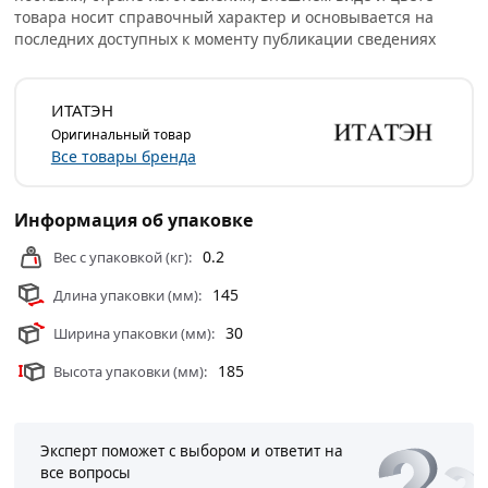
товара носит справочный характер и основывается на
образную форму, что обеспечивает равномерное
последних доступных к моменту публикации сведениях
распределение тепла и повышает эффективность
работы.
ИТАТЭН
Условия доставки и цены на товар Водяной ТЭН 4000 Вт
Оригинальный товар
240 мм медный, 03.240 из категории
Котельное
Все товары бренда
оборудование
действительны в Москве и области.
Информация об упаковке
0.2
Вес с упаковкой (кг):
145
Длина упаковки (мм):
30
Ширина упаковки (мм):
185
Высота упаковки (мм):
Эксперт поможет с выбором и ответит на
все вопросы