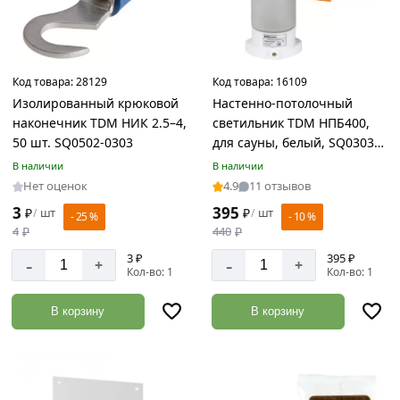
Код товара:
28129
Код товара:
16109
Изолированный крюковой
Настенно-потолочный
наконечник TDM НИК 2.5–4,
светильник TDM НПБ400,
50 шт. SQ0502-0303
для сауны, белый, SQ0303-
0048
В наличии
В наличии
Нет оценок
4.9
11 отзывов
3
395
₽
шт
₽
шт
/
/
- 25 %
- 10 %
4
₽
440
₽
3 ₽
395 ₽
-
-
+
+
Кол-во: 1
Кол-во: 1
В корзину
В корзину