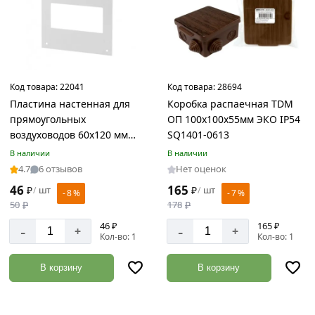
Код товара:
22041
Код товара:
28694
Пластина настенная для
Коробка распаечная TDM
прямоугольных
ОП 100x100x55мм ЭКО IP54
воздуховодов 60x120 мм
SQ1401-0613
TDM SQ1807-1748
В наличии
В наличии
4.7
6 отзывов
Нет оценок
46
165
₽
шт
₽
шт
/
/
- 8 %
- 7 %
50
₽
178
₽
46 ₽
165 ₽
-
-
+
+
Кол-во: 1
Кол-во: 1
В корзину
В корзину