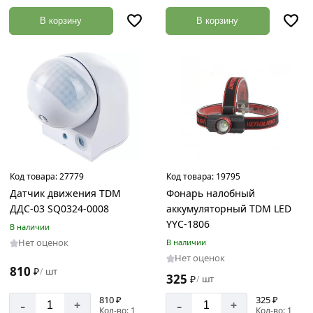
В корзину
В корзину
Код товара:
27779
Код товара:
19795
Датчик движения TDM
Фонарь налобный
ДДС-03 SQ0324-0008
аккумуляторный TDM LED
YYC-1806
В наличии
Нет оценок
В наличии
Нет оценок
810
₽
шт
/
325
₽
шт
/
810 ₽
325 ₽
-
-
+
+
Кол-во: 1
Кол-во: 1