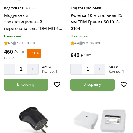
Код товара:
36033
Код товара:
29990
Модульный
Рулетка 10 м стальная 25
трехпозиционный
мм TDM Гранит SQ1018-
переключатель TDM МП-63
0104
1P 40А SQ0224-0007
В наличии
В наличии
4.8
5 отзывов
4.4
5 отзывов
460
₽
шт
/
- 33 %
640
₽
шт
/
687
₽
460 ₽
640 ₽
-
-
+
+
Кол-во: 1
Кол-во: 1
В корзину
В корзину