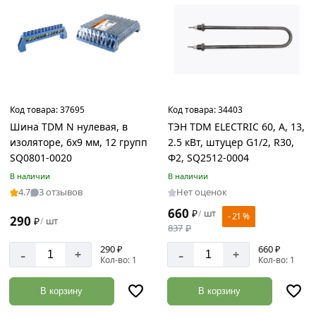
Код товара:
37695
Код товара:
34403
Шина TDM N нулевая, в
ТЭН TDM ELECTRIC 60, А, 13,
изоляторе, 6х9 мм, 12 групп
2.5 кВт, штуцер G1/2, R30,
SQ0801-0020
Ф2, SQ2512-0004
В наличии
В наличии
4.7
3 отзывов
Нет оценок
660
₽
шт
/
- 21 %
290
₽
шт
/
837
₽
290 ₽
660 ₽
-
-
+
+
Кол-во: 1
Кол-во: 1
В корзину
В корзину