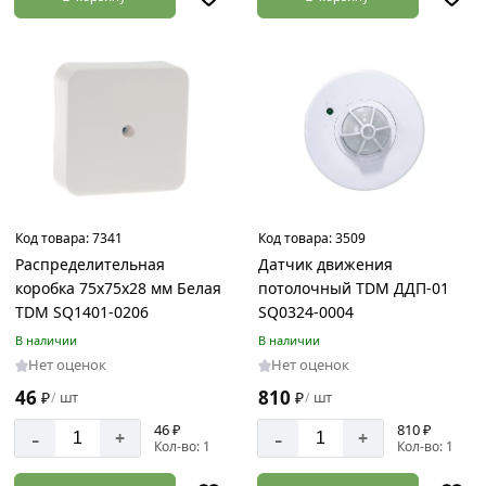
Код товара:
7341
Код товара:
3509
Распределительная
Датчик движения
коробка 75х75х28 мм Белая
потолочный TDM ДДП-01
TDM SQ1401-0206
SQ0324-0004
В наличии
В наличии
Нет оценок
Нет оценок
46
810
₽
шт
₽
шт
/
/
46 ₽
810 ₽
-
-
+
+
Кол-во: 1
Кол-во: 1