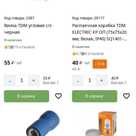
Код товара:
2387
Код товара:
29117
Вилка TDM угловая с/з
Распаечная коробка TDM
черная
ELECTRIC КР ОП (75x75x20
мм; белая; IP40) SQ1401-
В наличии
0903
5
13 отзывов
В наличии
4.7
6 отзывов
55
40
₽
шт
₽
шт
/
/
- 15 %
47
₽
55 ₽
40 ₽
-
-
+
+
Кол-во: 1
Кол-во: 1
В корзину
В корзину