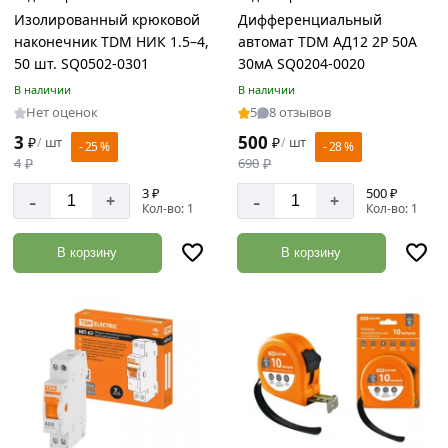
Изолированный крюковой
Дифференциальный
наконечник TDM НИК 1.5–4,
автомат TDM АД12 2Р 50А
50 шт. SQ0502-0301
30мА SQ0204-0020
В наличии
В наличии
Нет оценок
5
8 отзывов
3
500
₽
шт
₽
шт
/
/
- 25 %
- 28 %
4
₽
690
₽
3 ₽
500 ₽
-
-
+
+
Кол-во: 1
Кол-во: 1
В корзину
В корзину