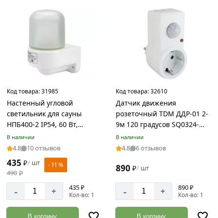
Код товара:
31985
Код товара:
32610
Настенный угловой
Датчик движения
светильник для сауны
розеточный TDM ДДР-01 2-
НПБ400-2 IP54, 60 Вт,
9м 120 градусов SQ0324-
белый, SQ0303-0050
0027
В наличии
В наличии
4.8
10 отзывов
4.8
6 отзывов
435
₽
шт
/
- 11 %
890
₽
шт
/
490
₽
435 ₽
890 ₽
-
-
+
+
Кол-во: 1
Кол-во: 1
В корзину
В корзину