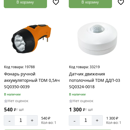
В корзину
В корзину
Код товара:
19788
Код товара:
33219
Фонарь ручной
Датчик движения
аккумуляторный TDM 0,5Ач
потолочный TDM ДДП-03
SQ0350-0039
SQ0324-0018
В наличии
В наличии
Нет оценок
Нет оценок
540
1 300
₽
шт
₽
шт
/
/
540 ₽
1 300 ₽
-
-
+
+
Кол-во: 1
Кол-во: 1