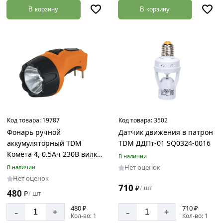
В корзину
В корзину
Код товара:
19787
Код товара:
3502
Фонарь ручной
Датчик движения в патрон
аккумуляторный TDM
TDM ДДПт-01 SQ0324-0016
Комета 4, 0.5Ач 230В вилка,
В наличии
SQ0350-0042
Нет оценок
В наличии
Нет оценок
710
₽
шт
/
480
₽
шт
/
480 ₽
710 ₽
-
-
+
+
Кол-во: 1
Кол-во: 1