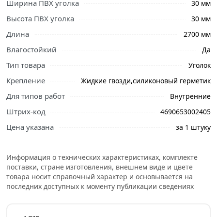
Ширина ПВХ уголка
30 мм
Высота ПВХ уголка
30 мм
Длина
2700 мм
Влагостойкий
Да
Тип товара
Уголок
Ознакомьтесь с подробными характеристиками,
описанием и отзывами о товаре, чтобы сделать
Крепление
Жидкие гвозди,силиконовый герметик
правильный выбор и заказать онлайн. Наши
Для типов работ
Внутренние
профессиональные менеджеры обработают заказ и
Штрих-код
4690653002405
свяжутся с Вами для согласования условий доставки
или самовывоза.
Цена указана
за 1 штуку
Предназначен для отделки и защиты внутренних и
наружных углов. Двухсторонняя окраска уголков
Информация о технических характеристиках, комплекте
позволяет использовать профили для отделки как
поставки, стране изготовления, внешнем виде и цвете
наружных, так и внутренних углов помещения.
товара носит справочный характер и основывается на
последних доступных к моменту публикации сведениях
С помощью уголков ПВХ можно эффективно
восстанавливать механически поврежденные