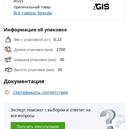
поверхности. Такие покрытия не требуют сложного
AGIS
ухода, с них легко смывается грязь.
Оригинальный товар
Все товары бренда
ПВХ экологически безопасен, при нагревании не
выделяет токсичных веществ (фенолов, вредных смол и
Информация об упаковке
других продуктов разложения).
0.23
Вес с упаковкой (кг):
Условия доставки и цены на товар Уголок ПВХ
30х30х2700 мм Венге Черный из категории
2700
Длина упаковки (мм):
Комплектующие для панели ПВХ
действительны в
30
Ширина упаковки (мм):
Москве и области.
30
Высота упаковки (мм):
Документация
Сертификаты соответствия
Эксперт поможет с выбором и ответит на
все вопросы
Получить консультацию