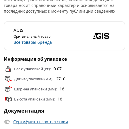
любыми материалами, стеновыми панелями на основе
товара носит справочный характер и основывается на
ПВХ и МДФ, обоями, деревянными изделиями и даже со
последних доступных к моменту публикации сведениях
стеклом.
Очень популярно при финишной отделке откосов
AGIS
пластиковых окон.
Оригинальный товар
Все товары бренда
Уголки пластиковые для стен являются очень
экономичным и легким способом финишной отделки,
Информация об упаковке
не требуют специальных инструментов для работы и
каких-либо навыков при монтаже.
0.07
Вес с упаковкой (кг):
Условия доставки и цены на товар Уголок ПВХ
2710
Длина упаковки (мм):
15х15х2700 мм Белый из категории
Комплектующие
16
Ширина упаковки (мм):
для панели ПВХ
действительны в Москве и области.
16
Высота упаковки (мм):
Документация
Сертификаты соответствия