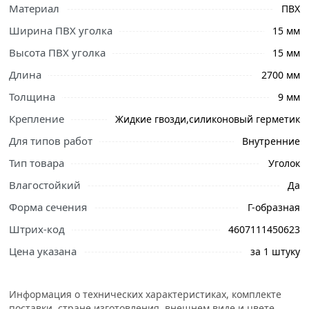
Материал
ПВХ
Ширина ПВХ уголка
15 мм
Высота ПВХ уголка
15 мм
Длина
2700 мм
Толщина
9 мм
Крепление
Жидкие гвозди,силиконовый герметик
Ознакомьтесь с подробными характеристиками,
описанием и отзывами о товаре, чтобы сделать
Для типов работ
Внутренние
правильный выбор и заказать онлайн. Наши
Тип товара
Уголок
профессиональные менеджеры обработают заказ и
Влагостойкий
Да
свяжутся с Вами для согласования условий доставки
или самовывоза.
Форма сечения
Г-образная
Штрих-код
4607111450623
Уголок ПВХ 15х15х2700 мм Белый уже много лет
являются универсальным декоративным профилем.
Цена указана
за 1 штуку
Предназначен для отделки и защиты стыков на
внутренних и наружных углах стен и потолков.
Информация о технических характеристиках, комплекте
Идеально подходит для применения в комплекте с
поставки, стране изготовления, внешнем виде и цвете