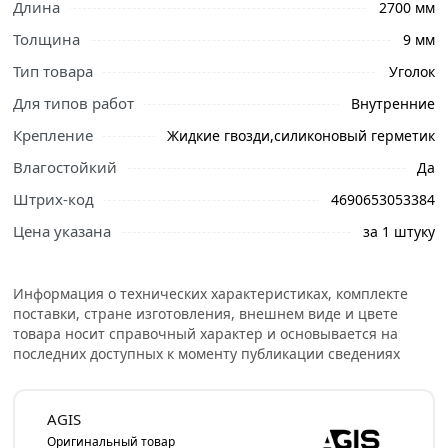
Длина
2700 мм
Толщина
9 мм
Тип товара
Уголок
Ознакомьтесь с подробными характеристиками,
описанием и отзывами о товаре, чтобы сделать
Для типов работ
Внутренние
правильный выбор и заказать онлайн. Наши
Крепление
Жидкие гвозди,силиконовый герметик
профессиональные менеджеры обработают заказ и
Влагостойкий
Да
свяжутся с Вами для согласования условий доставки
или самовывоза.
Штрих-код
4690653053384
Цена указана
за 1 штуку
В основном уголок ПВХ 20х20х2700 мм Ясень Белый
используется для защиты откосов оконных, дерных и
прочих проемов. Кроме того уголок ПВХ можно
Информация о технических характеристиках, комплекте
использовать для визульного выпрямления углов. Еще
поставки, стране изготовления, внешнем виде и цвете
одной сферой применения уголков ПВХ является
товара носит справочный характер и основывается на
заделка стыков панелей, для декоративной отделки.
последних доступных к моменту публикации сведениях
Условия доставки и цены на товар Уголок ПВХ
20х20х2700 мм Ясень Белый из категории
AGIS
Комплектующие для панели ПВХ
действительны в
Оригинальный товар