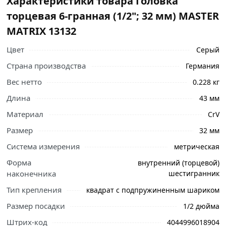
Характеристики товара Головка
торцевая 6-гранная (1/2"; 32 мм) MASTER
MATRIX 13132
Цвет
Серый
Страна производства
Германия
Вес нетто
0.228 кг
Длина
43 мм
Материал
CrV
Размер
32 мм
Система измерения
метрическая
Форма
внутренний (торцевой)
наконечника
шестигранник
Тип крепления
квадрат с подпружиненным шариком
Ознакомьтесь с подробными характеристиками,
описанием и отзывами о товаре, чтобы сделать
Размер посадки
1/2 дюйма
правильный выбор и заказать онлайн. Наши
Штрих-код
4044996018904