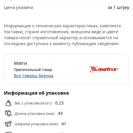
профессиональные менеджеры обработают заказ и
Цена указана
за 1 штуку
свяжутся с Вами для согласования условий доставки
или самовывоза.
Хромированная торцевая головка Matrix 13132, 32 мм,
Информация о технических характеристиках, комплекте
поставки, стране изготовления, внешнем виде и цвете
6-гранная, CrV, с посадочным квадратом 1/2 дюйма - это
товара носит справочный характер и основывается на
оснастка для слесарного инструмента, которая
последних доступных к моменту публикации сведениях
применяется при монтаже и демонтаже резьбовых
соединений.
Matrix
Динамический шестигранный профиль обеспечивает
Оригинальный товар
максимальный контакт с головкой крепежа, что
Все товары бренда
уменьшает его деформацию при высоких нагрузках.
Насадка пригодится для установки и снятия
оборудования, проведения ремонтных работ дома, на
Информация об упаковке
даче или в гараже.
0.23
Вес с упаковкой (кг):
Головка сменная торцевая изготовлена из
43
Длина упаковки (мм):
хромванадиевой стали и обладает повышенной
износостойкостью. Твердость материала рабочей части
41
Ширина упаковки (мм):
головки – 42 HRс, что соответствует требованиям ГОСТа.