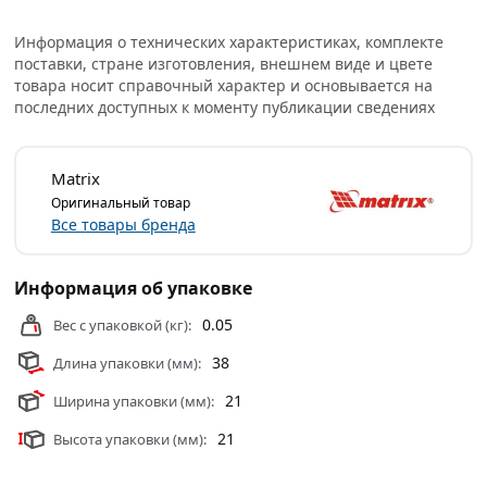
увеличенной площадью контакта с деталью, что
снижает деформацию граней крепежа при высоких
Информация о технических характеристиках, комплекте
нагрузках.
поставки, стране изготовления, внешнем виде и цвете
товара носит справочный характер и основывается на
Головка торцевая 11 мм 6-гранная Matriх 13111 имеет
последних доступных к моменту публикации сведениях
посадочное место для присоединительного квадрата
1/2. Изготовлена из хромованадиевой стали. Твердость
материала рабочей части головки – 42 HRС.
Matrix
Оригинальный товар
Полированное хромоникелевое покрытие защищает
Все товары бренда
торцевую головку от коррозии, продлевая ее
ресурс.Благодаря красной полоске насадку легко найти
среди других инструментов.
Информация об упаковке
0.05
Вес с упаковкой (кг):
Условия доставки и цены на товар Головка торцевая 11
мм 6-гранная CrV 1/2 хром Matriх 13111 из категории
38
Длина упаковки (мм):
Ключи торцевые
действительны в Москве и области.
21
Ширина упаковки (мм):
21
Высота упаковки (мм):