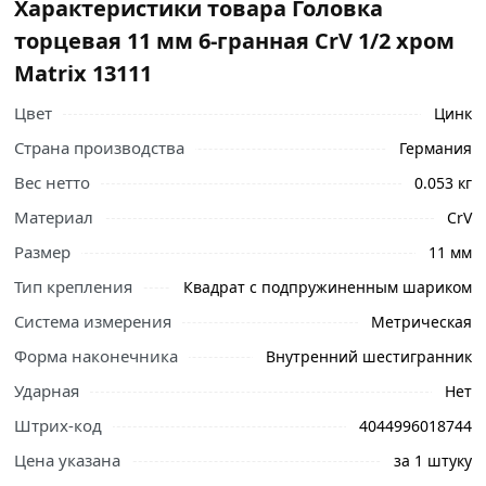
Характеристики товара Головка
торцевая 11 мм 6-гранная CrV 1/2 хром
Matriх 13111
Цвет
Цинк
Страна производства
Германия
Вес нетто
0.053 кг
Материал
CrV
Ознакомьтесь с подробными характеристиками,
Размер
11 мм
описанием и отзывами о товаре, чтобы сделать
Тип крепления
Квадрат с подпружиненным шариком
правильный выбор и заказать онлайн. Наши
Система измерения
Метрическая
профессиональные менеджеры обработают заказ и
свяжутся с Вами для согласования условий доставки
Форма наконечника
Внутренний шестигранник
или самовывоза.
Ударная
Нет
Сменная торцевая головка предназначена для
Штрих-код
4044996018744
эффективного монтажа болтовых соединений. Торцевая
Цена указана
за 1 штуку
головка имеет динамический 6-гранный профиль с