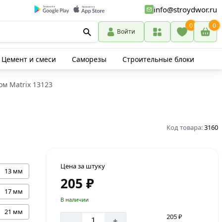
info@stroydwor.ru
0
0
Войти
Цемент и смеси
Саморезы
Строительные блоки
ом Matriх 13123
Код товара:
3160
Цена за штуку
13 мм
205 ₽
17 мм
В наличии
21 мм
205 ₽
-
+