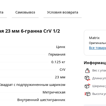
та
Самовывоз
Условия возврата
м и отзывами о товаре, чтобы сделать
нальные менеджеры обработают заказ и
 самовывоза.
 23 мм 6-гранна CrV 1/2
3123 предназначена для эффективного
Matrix
Оригинальн
Цинк
Все товар
ль с увеличенной площадью контакта с
Германия
ысоких нагрузках.
0.125 кг
Информаци
риала рабочей части головки – 42 HRС.
CrV
зки при работе. Имеет ярко-красную
Вес с упа
23 мм
Длина уп
м 6-гранна CrV 1/2 хром Matriх 13123 из
Квадрат с подпружиненным шариком
Ширина у
бласти.
Метрическая
Высота у
Внутренний шестигранник