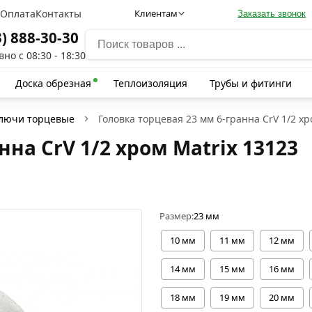
а
Оплата
Контакты
Клиентам
Заказать звонок
3) 888-30-30
но с 08:30 - 18:30
Доска обрезная
Теплоизоляция
Трубы и фитинги
лючи торцевые
Головка торцевая 23 мм 6-гранна CrV 1/2 хр
нна CrV 1/2 хром Matriх 13123
Размер:
23 мм
10 мм
11 мм
12 мм
14 мм
15 мм
16 мм
18 мм
19 мм
20 мм